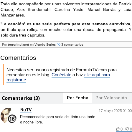
Todo ello acompañado por unas solventes interpretaciones de Patrick
Criado, Alex Brendemuhl, Carolina Yuste, Marcel Borràs y Laia
Manzanares.
'La canción' es una serie perfecta para esta semana eurovisiva
,
un título que refleja con mucho color una época de propaganda. Y
sólo dura tres capítulos.
Por
terrorinplanet
en
Viendo Series
3 comentarios
Comentarios
Necesitas ser usuario registrado de FormulaTV.com para
comentar en este blog.
Conéctate
o haz
clic aquí para
registrarte
Comentarios (3)
Por Fecha
Por Valoración
NuTV
17 Mayo 2025 01:00
Recomendable para verla del tirón una tarde
o noche libre.
0
0