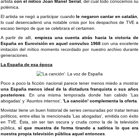
artista
con el mítico Joan Manel Serrat
, del cual todo conocemos su
polémica.
El artista se negó a participar cuando
le negaron cantar en catalán
,
lo cual desencadenó una notable crisis por los despachos de TVE a
escaso tiempo de que se celebrara el certamen.
A partir de allí,
empieza una cuenta atrás hacia la victoria de
España en Eurovisión en aquel convulso 1968
con una excelente
imitación del mítico momento recordado por nuestro archivo durante
generaciones.
La España de esa época
Poco a poco la ficción nacional parece tener menos miedo a mostrar
una España menos ideal de la dictadura franquista o sus años
posteriores
. En una misma temporada donde han cabido 'Las
abogadas' y 'Asuntos internos',
'La canción' complementa la oferta
.
Movistar tiene un buen historial de series censuradas por tratar temas
políticos, entre ellas la mencionada 'Las abogadas', emitida con éxito
en TVE. Ésta, sin ser tan oscura y cruda como la de la televisión
pública,
sí que muestra de forma tirando a satírica lo que era
nuestra propia televisión pública aquel entonces
.