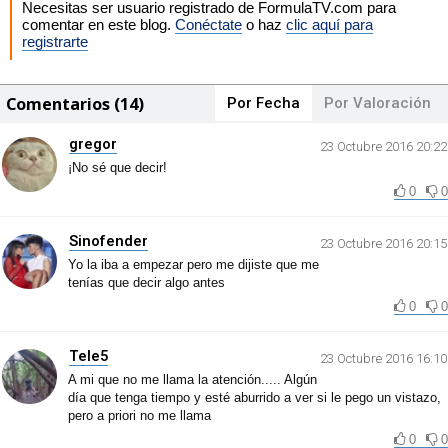
Necesitas ser usuario registrado de FormulaTV.com para
comentar en este blog.
Conéctate
o haz
clic aquí para
registrarte
Comentarios (14)
Por Fecha
Por Valoración
gregor
23 Octubre 2016 20:22
¡No sé que decir!
0
0
Sinofender
23 Octubre 2016 20:15
Yo la iba a empezar pero me dijiste que me
tenías que decir algo antes
0
0
Tele5
23 Octubre 2016 16:10
A mi que no me llama la atención..... Algún
día que tenga tiempo y esté aburrido a ver si le pego un vistazo,
pero a priori no me llama
0
0