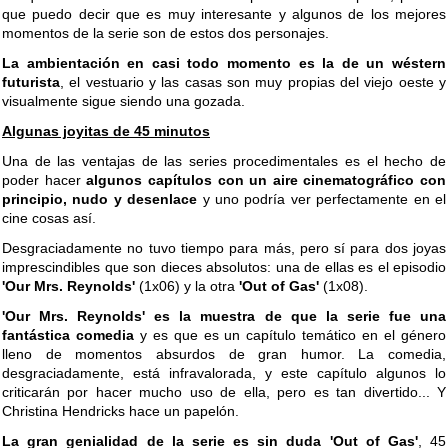
que puedo decir que es muy interesante y algunos de los mejores
momentos de la serie son de estos dos personajes.
La ambientación en casi todo momento es la de un wéstern
futurista
, el vestuario y las casas son muy propias del viejo oeste y
visualmente sigue siendo una gozada.
Algunas joyitas de 45 minutos
Una de las ventajas de las series procedimentales es el hecho de
poder hacer
algunos capítulos con un aire cinematográfico con
principio, nudo y desenlace
y uno podría ver perfectamente en el
cine cosas así.
Desgraciadamente no tuvo tiempo para más, pero sí para dos joyas
imprescindibles que son dieces absolutos: una de ellas es el episodio
'Our Mrs. Reynolds'
(1x06) y la otra
'Out of Gas'
(1x08).
'Our Mrs. Reynolds' es la muestra de que la serie fue una
fantástica comedia
y es que es un capítulo temático en el género
lleno de momentos absurdos de gran humor. La comedia,
desgraciadamente, está infravalorada, y este capítulo algunos lo
criticarán por hacer mucho uso de ella, pero es tan divertido... Y
Christina Hendricks hace un papelón.
La gran genialidad de la serie es sin duda 'Out of Gas'
, 45