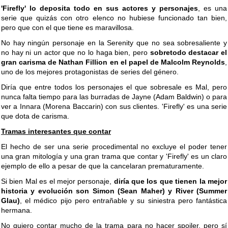
'Firefly' lo deposita todo en sus actores y personajes
, es una
serie que quizás con otro elenco no hubiese funcionado tan bien,
pero que con el que tiene es maravillosa.
No hay ningún personaje en la Serenity que no sea sobresaliente y
no hay ni un actor que no lo haga bien, pero
sobretodo destacar el
gran carisma de Nathan Fillion en el papel de Malcolm Reynolds
,
uno de los mejores protagonistas de series del género.
Diría que entre todos los personajes el que sobresale es Mal, pero
nunca falta tiempo para las burradas de Jayne (Adam Baldwin) o para
ver a Innara (Morena Baccarin) con sus clientes. 'Firefly' es una serie
que dota de carisma.
Tramas interesantes que contar
El hecho de ser una serie procedimental no excluye el poder tener
una gran mitología y una gran trama que contar y 'Firefly' es un claro
ejemplo de ello a pesar de que la cancelaran prematuramente.
Si bien Mal es el mejor personaje,
diría que los que tienen la mejor
historia y evolución son Simon (Sean Maher) y River (Summer
Glau)
, el médico pijo pero entrañable y su siniestra pero fantástica
hermana.
No quiero contar mucho de la trama para no hacer spoiler, pero sí