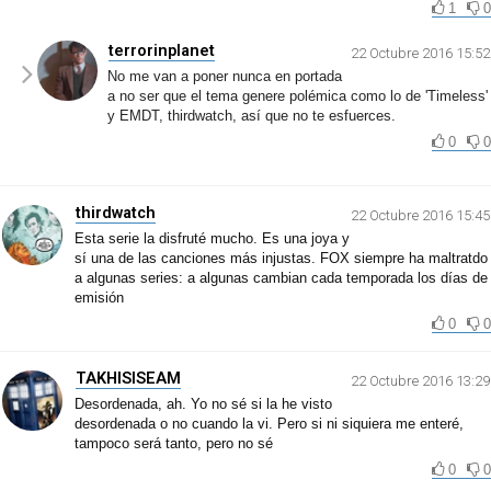
1
0
terrorinplanet
22 Octubre 2016 15:52
No me van a poner nunca en portada
a no ser que el tema genere polémica como lo de 'Timeless'
y EMDT, thirdwatch, así que no te esfuerces.
0
0
thirdwatch
22 Octubre 2016 15:45
Esta serie la disfruté mucho. Es una joya y
sí una de las canciones más injustas. FOX siempre ha maltratdo
a algunas series: a algunas cambian cada temporada los días de
emisión
0
0
TAKHISISEAM
22 Octubre 2016 13:29
Desordenada, ah. Yo no sé si la he visto
desordenada o no cuando la vi. Pero si ni siquiera me enteré,
tampoco será tanto, pero no sé
0
0