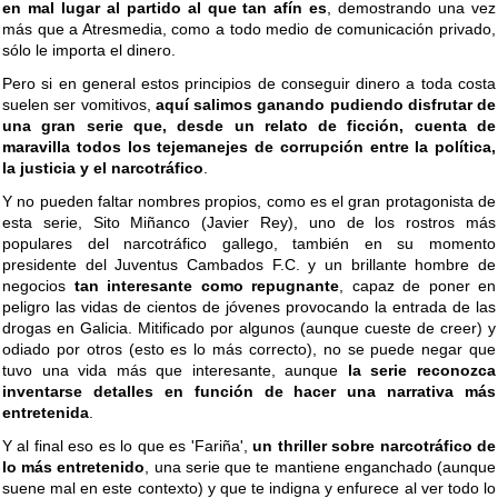
en mal lugar al partido al que tan afín es
, demostrando una vez
más que a Atresmedia, como a todo medio de comunicación privado,
sólo le importa el dinero.
Pero si en general estos principios de conseguir dinero a toda costa
suelen ser vomitivos,
aquí salimos ganando pudiendo disfrutar de
una gran serie que, desde un relato de ficción, cuenta de
maravilla todos los tejemanejes de corrupción entre la política,
la justicia y el narcotráfico
.
Y no pueden faltar nombres propios, como es el gran protagonista de
esta serie, Sito Miñanco (Javier Rey), uno de los rostros más
populares del narcotráfico gallego, también en su momento
presidente del Juventus Cambados F.C. y un brillante hombre de
negocios
tan interesante como repugnante
, capaz de poner en
peligro las vidas de cientos de jóvenes provocando la entrada de las
drogas en Galicia. Mitificado por algunos (aunque cueste de creer) y
odiado por otros (esto es lo más correcto), no se puede negar que
tuvo una vida más que interesante, aunque
la serie reconozca
inventarse detalles en función de hacer una narrativa más
entretenida
.
Y al final eso es lo que es 'Fariña',
un thriller sobre narcotráfico de
lo más entretenido
, una serie que te mantiene enganchado (aunque
suene mal en este contexto) y que te indigna y enfurece al ver todo lo