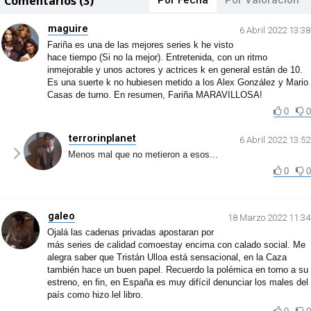
Comentarios (3)
Por Fecha
Por Valoración
maguire
6 Abril 2022 13:38
Fariña es una de las mejores series k he visto
hace tiempo (Si no la mejor). Entretenida, con un ritmo
inmejorable y unos actores y actrices k en general están de 10.
Es una suerte k no hubiesen metido a los Alex González y Mario
Casas de turno. En resumen, Fariña MARAVILLOSA!
0
0
terrorinplanet
6 Abril 2022 13:52
Menos mal que no metieron a esos...
0
0
galeo
18 Marzo 2022 11:34
Ojalá las cadenas privadas apostaran por
más series de calidad comoestay encima con calado social. Me
alegra saber que Tristán Ulloa está sensacional, en la Caza
también hace un buen papel. Recuerdo la polémica en torno a su
estreno, en fin, en España es muy difícil denunciar los males del
país como hizo lel libro.