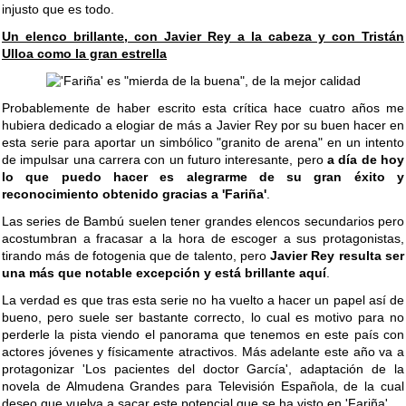
injusto que es todo.
Un elenco brillante, con Javier Rey a la cabeza y con Tristán
Ulloa como la gran estrella
Probablemente de haber escrito esta crítica hace cuatro años me
hubiera dedicado a elogiar de más a Javier Rey por su buen hacer en
esta serie para aportar un simbólico "granito de arena" en un intento
de impulsar una carrera con un futuro interesante, pero
a día de hoy
lo que puedo hacer es alegrarme de su gran éxito y
reconocimiento obtenido gracias a 'Fariña'
.
Las series de Bambú suelen tener grandes elencos secundarios pero
acostumbran a fracasar a la hora de escoger a sus protagonistas,
tirando más de fotogenia que de talento, pero
Javier Rey resulta ser
una más que notable excepción y está brillante aquí
.
La verdad es que tras esta serie no ha vuelto a hacer un papel así de
bueno, pero suele ser bastante correcto, lo cual es motivo para no
perderle la pista viendo el panorama que tenemos en este país con
actores jóvenes y físicamente atractivos. Más adelante este año va a
protagonizar 'Los pacientes del doctor García', adaptación de la
novela de Almudena Grandes para Televisión Española, de la cual
deseo que vuelva a sacar este potencial que se ha visto en 'Fariña'.