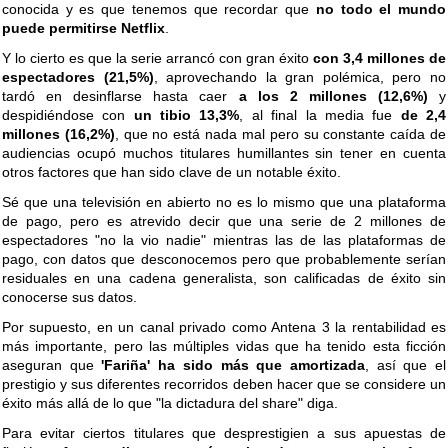
conocida y es que tenemos que recordar que
no todo el mundo
puede permitirse Netflix
.
Y lo cierto es que la serie arrancó con gran éxito
con 3,4 millones de
espectadores (21,5%)
, aprovechando la gran polémica, pero no
tardó en desinflarse hasta caer
a los 2 millones (12,6%)
y
despidiéndose con
un tibio 13,3%
, al final la media fue
de 2,4
millones (16,2%)
, que no está nada mal pero su constante caída de
audiencias ocupó muchos titulares humillantes sin tener en cuenta
otros factores que han sido clave de un notable éxito.
Sé que una televisión en abierto no es lo mismo que una plataforma
de pago, pero es atrevido decir que una serie de 2 millones de
espectadores "no la vio nadie" mientras las de las plataformas de
pago, con datos que desconocemos pero que probablemente serían
residuales en una cadena generalista, son calificadas de éxito sin
conocerse sus datos.
Por supuesto, en un canal privado como Antena 3 la rentabilidad es
más importante, pero las múltiples vidas que ha tenido esta ficción
aseguran que
'Fariña' ha sido más que amortizada
, así que el
prestigio y sus diferentes recorridos deben hacer que se considere un
éxito más allá de lo que "la dictadura del share" diga.
Para evitar ciertos titulares que desprestigien a sus apuestas de