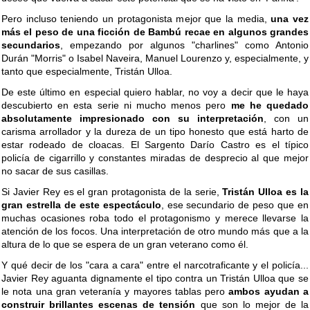
Pero incluso teniendo un protagonista mejor que la media,
una vez
más el peso de una ficción de Bambú recae en algunos grandes
secundarios
, empezando por algunos "charlines" como Antonio
Durán "Morris" o Isabel Naveira, Manuel Lourenzo y, especialmente, y
tanto que especialmente, Tristán Ulloa.
De este último en especial quiero hablar, no voy a decir que le haya
descubierto en esta serie ni mucho menos pero
me he quedado
absolutamente impresionado con su interpretación
, con un
carisma arrollador y la dureza de un tipo honesto que está harto de
estar rodeado de cloacas. El Sargento Darío Castro es el típico
policía de cigarrillo y constantes miradas de desprecio al que mejor
no sacar de sus casillas.
Si Javier Rey es el gran protagonista de la serie,
Tristán Ulloa es la
gran estrella de este espectáculo
, ese secundario de peso que en
muchas ocasiones roba todo el protagonismo y merece llevarse la
atención de los focos. Una interpretación de otro mundo más que a la
altura de lo que se espera de un gran veterano como él.
Y qué decir de los "cara a cara" entre el narcotraficante y el policía...
Javier Rey aguanta dignamente el tipo contra un Tristán Ulloa que se
le nota una gran veteranía y mayores tablas pero
ambos ayudan a
construir brillantes escenas de tensión
que son lo mejor de la