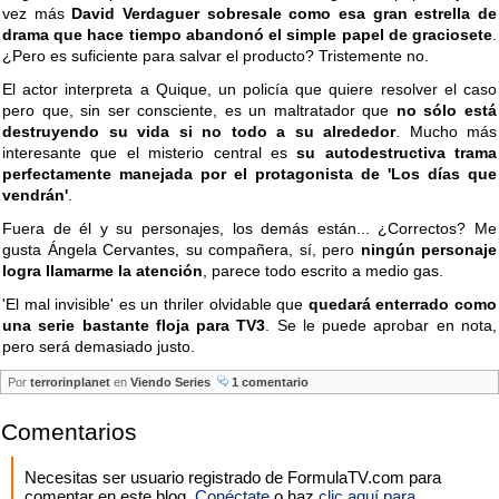
vez más
David Verdaguer sobresale como esa gran estrella de
drama que hace tiempo abandonó el simple papel de graciosete
.
¿Pero es suficiente para salvar el producto? Tristemente no.
El actor interpreta a Quique, un policía que quiere resolver el caso
pero que, sin ser consciente, es un maltratador que
no sólo está
destruyendo su vida si no todo a su alrededor
. Mucho más
interesante que el misterio central es
su autodestructiva trama
perfectamente manejada por el protagonista de 'Los días que
vendrán'
.
Fuera de él y su personajes, los demás están... ¿Correctos? Me
gusta Ángela Cervantes, su compañera, sí, pero
ningún personaje
logra llamarme la atención
, parece todo escrito a medio gas.
'El mal invisible' es un thriler olvidable que
quedará enterrado como
una serie bastante floja para TV3
. Se le puede aprobar en nota,
pero será demasiado justo.
Por
terrorinplanet
en
Viendo Series
1 comentario
Comentarios
Necesitas ser usuario registrado de FormulaTV.com para
comentar en este blog.
Conéctate
o haz
clic aquí para