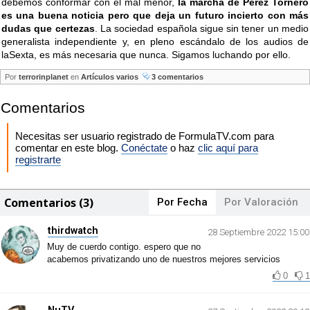
debemos conformar con el mal menor,
la marcha de Pérez Tornero
es una buena noticia pero que deja un futuro incierto con más
dudas que certezas
. La sociedad española sigue sin tener un medio
generalista independiente y, en pleno escándalo de los audios de
laSexta, es más necesaria que nunca. Sigamos luchando por ello.
Por
terrorinplanet
en
Artículos varios
3 comentarios
Comentarios
Necesitas ser usuario registrado de FormulaTV.com para
comentar en este blog.
Conéctate
o haz
clic aquí para
registrarte
Comentarios (3)
Por Fecha
Por Valoración
thirdwatch
28 Septiembre 2022 15:00
Muy de cuerdo contigo. espero que no
acabemos privatizando uno de nuestros mejores servicios
0
1
NuTV