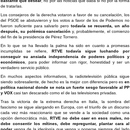
bastante que desear
, no por las noticias que daba si no por la forma
de tratarlas.
Los consejeros de la derecha votaron a favor de su cancelación, los
del PSOE se abstuvieron y los votos a favor de los de Podemos no
fueron suficiente para salvarlo pero
todavía se recuerda, un año
después, su polémica cancelación
y, probablemente, el comienzo
del fin de la presidencia de Pérez Tornero.
En lo que se ha llevado la palma ha sido en cuanto a promesas
incumplidas se refiere,
RTVE todavía sigue luchando por
conseguir su ansiada independencia de poderes políticos y
económicos
, para poder informar con rigor, honestidad y ser un
verdadero servicio público.
En muchos aspectos informativos, la radiotelevisión pública sigue
siendo sobresaliente, de hecho es la mejor con diferencia pero es
en
política nacional donde se nota un fuerte sesgo favorable al PP
y VOX
casi tan descarado como el de las televisiones privadas.
Tras la victoria de la extrema derecha en Italia, la sombra del
fascismo se sigue alargando en Europa, con el triunfo de un discurso
cada vez más reaccionario que se vende a la sociedad como una
opción democrática más,
RTVE no debe caer en esos males, no
debe consentir los mítines, debe repreguntar, plantar cara al
poder
venga de la ideología que venga y ponerse siempre del lado