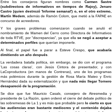
Entre los consejeros figuran nombres como
Carmen Sastre
(subdirectora de informativos en tiempos de Rajoy), Jenaro
Castro (quien destrozó 'Informe semanal') o, en el otro extremo,
Martín Medem
, además de Ramón Colom, que metió a la FAPAE en
concurso de acreedores.
Y los graves problemas comenzaron cuando se anuló el
nombramiento de Mamen del Cerro como Directora de Informativos
de toda RTVE, por "discrepancias", ya que ella
se negó a aceptar a
determinados perfiles
que querían imponerle.
Al final, el papel fue a parar a Esteve Crespo,
que acabaría
dimitiendo un año después
.
La verdadera batalla política, sin embargo, se dio con el programa
'Las cosas claras', con Jesús Cintora de presentador, y con
LaCoproductora (en manos de Contreras), uno de los programas
más polémicos durante la gestión de Rosa María Mateo y Enric
Hernández dada su externalización y que
nada más llegar Tornero
desapareció de la programación
.
Se dice que fue Mauricio Casals, consejero de Atresmedia y
presidente de La Razón, quien ordenó el cierre del debate político de
las sobremesas de La 1 y es más que probable pero
lo cierto es que
las audiencias eran bastante mediocres y el contenido dejaba