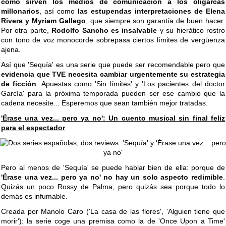
cómo sirven los medios de comunicación a los oligarcas
millonarios
, así como
las estupendas interpretaciones de Elena
Rivera y Myriam Gallego
, que siempre son garantía de buen hacer.
Por otra parte,
Rodolfo Sancho es insalvable
y su hierático rostro
con tono de voz monocorde sobrepasa ciertos límites de vergüenza
ajena.
Así que 'Sequía' es una serie que puede ser recomendable pero que
evidencia que TVE necesita cambiar urgentemente su estrategia
de ficción
. Apuestas como 'Sin límites' y 'Los pacientes del doctor
García' para la próxima temporada pueden ser ese cambio que la
cadena necesite... Esperemos que sean también mejor tratadas.
'Érase una vez... pero ya no': Un cuento musical sin final feliz
para el espectador
Pero al menos de 'Sequía' se puede hablar bien de ella: porque de
'Érase una vez... pero ya no' no hay un solo aspecto redimible
.
Quizás un poco Rossy de Palma, pero quizás sea porque todo lo
demás es infumable.
Creada por Manolo Caro ('La casa de las flores', 'Alguien tiene que
morir'): la serie coge una premisa como la de 'Once Upon a Time'