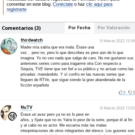
comentar en este blog.
Conéctate
o haz
clic aquí para
registrarte
Comentarios (3)
Por Fecha
Por Valoración
thirdwatch
15 Marzo 2022 13:59
Madre mía sabía que era mala: Érase una
vez... pero no, pero lo que describes es peor aún de lo que
imagina. Yo no veo nada que salga de caro. No me gustaron sus
anteriores series como para tragarme otra Con respecto a
Sequía, TVE tiene que ser fiel a su público y no actuar como las
privadas: mareándolo. Y sí confío en las nuevas series que
lleguen de RTVe, que sigue siendo la gran abanderada de la
ficción española
0
0
NuTV
13 Marzo 2022 12:32
Érase un avez pero ya no es lo peor en
años, y fíjate que no es Yatra lo peor de la serie, porque él al fin
y al cabo no es actor. Me escama más las malas
interpretaciones de otros integrantes del elenco. Los guiones son