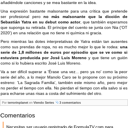
añadiéndole canciones y se mea bastante en la idea.
Una expresión bastante malsonante para una crítica que pretende
ser profesional pero
no más malsonante que la dicción de
Sebastián Yatra en su debut como actor
, que también esperamos
que suponga su retirada. El príncipe del cuento se junta con Nia ('OT
2020') en una relación que no tiene ni química ni gracia.
Pero mientras las dotes interpretativas de Yatra están tan ausentes
como sus prendas de ropa, no es mucho mejor lo que le rodea:
una
serie de 1,8 millones de euros por episodio que se ve como si
estuviera producida por José Luis Moreno
y que tiene un guión
como si lo hubiera escrito José Luis Moreno.
Va a ser difícil superar a 'Érase una vez... pero ya no' como la peor
serie del año, a lo mejor Manolo Caro se lo propone con su próximo
estreno: 'La Sagrada Familia', también este mismo año, pero mejor
no perder el tiempo con ella. No pierdan el tiempo con ella salvo si es
para echarse unas risas a costa del sufrimiento del otro.
Por
terrorinplanet
en
Viendo Series
3 comentarios
Comentarios
Necesitas ser usuario registrado de FormulaTV.com para