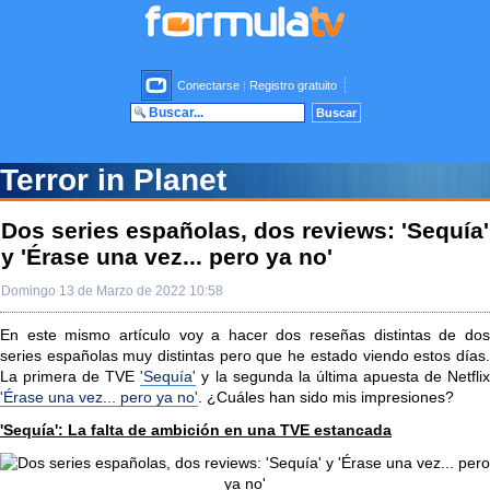
Conectarse
|
Registro gratuito
Terror in Planet
Dos series españolas, dos reviews: 'Sequía'
y 'Érase una vez... pero ya no'
Domingo 13 de Marzo de 2022 10:58
En este mismo artículo voy a hacer dos reseñas distintas de dos
series españolas muy distintas pero que he estado viendo estos días.
La primera de TVE
'Sequía'
y la segunda la última apuesta de Netfli
'Érase una vez... pero ya no'
. ¿Cuáles han sido mis impresiones?
'Sequía': La falta de ambición en una TVE estancada