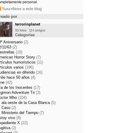
ompletamente personal.
Suscribirse a este blog
reado por
terrorinplanet
93 fotos
114 amigos
Categorías
0º Aniversario
(2)
2/11/63
(2)
 estrellas
(10)
merican Horror Story
(7)
rtículos humorísticos
(11)
rtículos varios
(196)
udiencias en diferido
(16)
hile hace 50 años
(4)
ine
(42)
ía de los Inocentes
(17)
igimon Adventure Tri
(3)
octor Who
(104)
l ala oeste de la Casa Blanca
(5)
l Caso
(2)
l Ministerio del Tiempo
(7)
stoy vivo
(8)
xpediente X
(22)
ugitiva
(2)
alavant
(3)