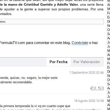
M
e la mano de Cristóbal Garrido y Adolfo Valor
, una serie llena
A
de ayudar a la gente a superar sus propios problemas. Por una
M
F
entados.
E
D
rios
N
O
S
A
e FormulaTV.com para comentar en este blog.
Conéctate
o haz
J
J
M
A
M
Por Fecha
Por Valoración
F
E
D
7 Septiembre 2023 02:46
N
penda, quizas, no, seguro, la mejor serie
O
otalmente reconendable.
S
0
0
A
J
J
18 Agosto 2023 13:58
M
A
la primera temporada la vi xq en cuanto supe que
M