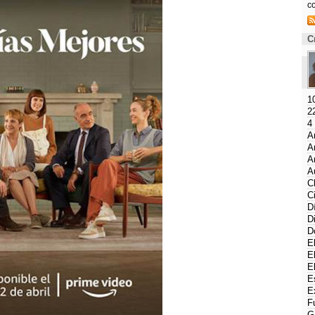
c
C
1
2
4
A
A
A
A
C
C
D
D
D
E
E
E
E
E
F
G