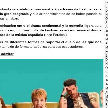
F
E
ntando salir adelante,
nos mostrarán a través de flashbacks la
D
 la gran desgracia
y sus arrepentimientos de no haber pasado el
N
 más amaban.
O
S
binación entre el drama sentimental y la comedia ligera
para
A
ersonajes, con
una brillante también selección musical donde
J
icos de la música española
(¡ese Perales!).
J
M
os de diferentes formas de soportar el duelo de las que nos
A
o también de forma terapéutica para sus espectadores.
M
F
 admirar
E
D
N
O
S
A
J
J
M
A
M
F
E