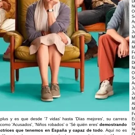
D
N
O
S
A
J
J
M
A
M
F
E
D
N
O
S
A
J
J
M
A
M
F
plus y es que desde '7 vidas' hasta 'Días mejores', su carrera
E
D
 como 'Acusados', 'Niños robados' o 'Sé quién eres'
demostrando
N
actrices que tenemos en España y capaz de todo
. Aquí no es
O