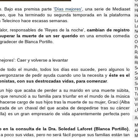
H
o. Bajo esa premisa parte
'Días mejores'
, una serie de Mediaset
H
deo, que ha terminado su segunda temporada en la plataforma
H
en Telecinco hace escasas semanas.
L
L
Valor, responsables de 'Reyes de la noche',
cambian de registro
N
 superar la muerte de un ser querido
en una emotiva comedia
O
radecer de Blanca Portillo.
O
P
R
R
R
S
a de todo el mundo, todos los días eso sucede, pero algunos lo
S
vergonzarse de pedir ayuda cuando uno la necesita y
éste es el
S
onistas, con sus destrozadas vidas, para comenzar
.
S
T
un hijo que acaba de perder a su marido en una muerte súbita,
T
 que renunció a su familia para triunfar en el mundo de la música
V
acerse cargo de sus hijos tras la muerte de su mujer, Graci (Alba
V
zada de un chaval del que acaba de despedirse tras su cáncer
¿
lla) es un gran empresario de vida aparentemente perfecta pero
A
M
en la consulta de la Dra. Soledad Laforet (Blanca Portillo)
,
A
a poco sus vidas, pero no será fácil porque sus familias están tan
M