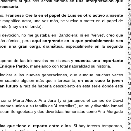
 diferente al que nos acostumbraba en
una interpretación que
S
 necesaria
.
A
J
mo,
Francesc Orella en el papel de Luis es otro activo aliciente
J
e magnífico actor, una vez más, se vuelve a meter en el papel de
M
ndo (muy en el fondo).
A
M
devoción, no me gustaba en 'Bandolera' ni en 'Velvet', creo que
F
 más cómico, pero
aquí sorprende en la que probablemente sea
E
 con una gran carga dramática
, especialmente en la segunda
D
N
O
guaperas de las telenovelas mexicanas y
muestra una importante
S
 Enrique Pardo
, manejando con total naturalidad su historia.
A
J
vindicar a las nuevas generaciones, que aunque muchas veces
J
en cuando alguien más que interesante,
en este caso la joven
M
an futuro
a raíz de haberla descubierto en esta serie donde está
A
M
F
 como Marta Aledo, Ana Jara (y si juntamos el cameo de David
E
nemos unida a su familia de '4 estrellas'), un muy divertido Ismael
D
Josean Bengoetxea y dos divertidas humoristas como Ana Morgade
N
O
S
ca que tiene el reparto entre ellos
. Si hay tercera temporada,
A