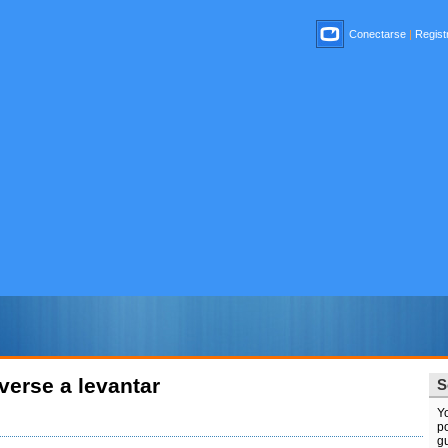
Conectarse
|
Registr
verse a levantar
S
Y
po
gu