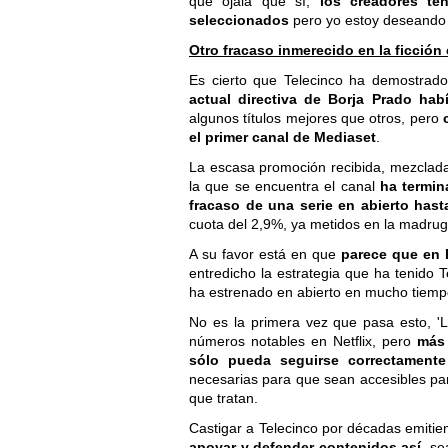
que ojalá que sí,
los creadores ten
seleccionados
pero yo estoy deseando 
Otro fracaso inmerecido en la ficción 
Es cierto que Telecinco ha demostrado
actual directiva de Borja Prado ha
algunos títulos mejores que otros, pero
el primer canal de Mediaset
.
La escasa promoción recibida, mezclada c
la que se encuentra el canal
ha termin
fracaso de una serie en abierto hast
cuota del 2,9%, ya metidos en la madru
A su favor está en que
parece que en
entredicho la estrategia que ha tenido 
ha estrenado en abierto en mucho tiempo
No es la primera vez que pasa esto, 'L
números notables en Netflix, pero
más 
sólo pueda seguirse correctament
necesarias para que sean accesibles par
que tratan.
Castigar a Telecinco por décadas emiti
apoyar y defender contenidos así
, se