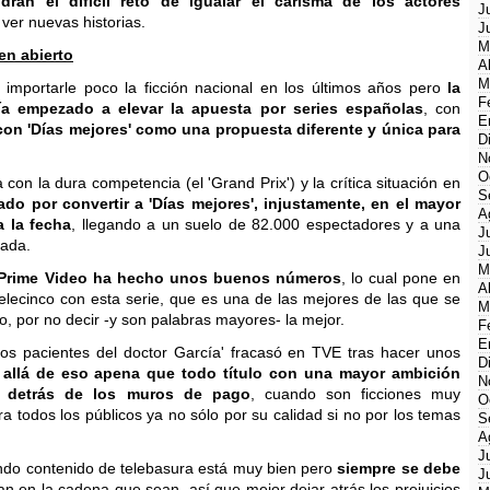
drán el difícil reto de igualar el carisma de los actores
J
ver nuevas historias.
J
M
en abierto
A
M
 importarle poco la ficción nacional en los últimos años pero
la
F
bía empezado a elevar la apuesta por series españolas
, con
E
con 'Días mejores' como una propuesta diferente y única para
D
N
O
on la dura competencia (el 'Grand Prix') y la crítica situación en
S
ado por convertir a 'Días mejores', injustamente, en el mayor
A
a la fecha
, llegando a un suelo de 82.000 espectadores y a una
J
gada.
J
M
 Prime Video ha hecho unos buenos números
, lo cual pone en
A
Telecinco con esta serie, que es una de las mejores de las que se
M
, por no decir -y son palabras mayores- la mejor.
F
E
os pacientes del doctor García' fracasó en TVE tras hacer unos
D
allá de eso apena que todo título con una mayor ambición
N
e detrás de los muros de pago
, cuando son ficciones muy
O
a todos los públicos ya no sólo por su calidad si no por los temas
S
A
J
endo contenido de telebasura está muy bien pero
siempre se debe
J
an en la cadena que sean, así que mejor dejar atrás los prejuicios