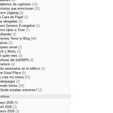
ablemos de capítulos
(15)
istorias que emocionan
(32)
omo Zapping
(9)
a Casa de Papel
(2)
as abogadas
(5)
eon Genesis Evangelion
(1)
nce Upon a Time
(7)
utlander
(2)
remios Terror in Blog
(94)
aíces
(2)
epaso anual
(2)
ick y Morty
(2)
é quién eres
(3)
eñoras del (h)AMPA
(4)
herlock
(4)
olo asesinatos en el edificio
(3)
he Good Place
(5)
u cara me suena
(55)
ideojuegos
(2)
iendo Series
(92)
Dónde estabas entonces?
(2)
rchivo
ayo 2026
(5)
bril 2026
(2)
arzo 2026
(1)