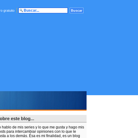
o gratuito
obre este blog...
o hablo de mis series y lo que me gusta y hago mis
sts para intercambiar opiniones con lo que le
sta a los demás. Ésa es mi finalidad, es un blog