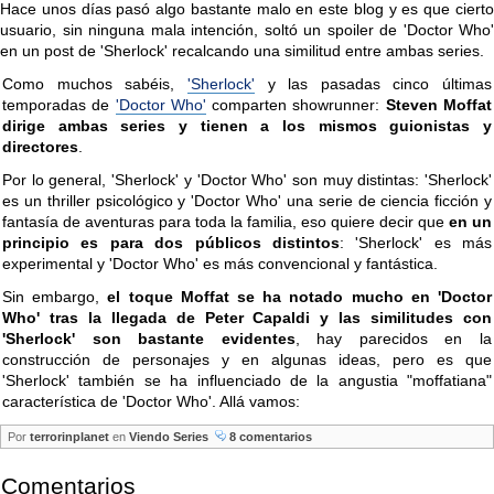
Hace unos días pasó algo bastante malo en este blog y es que cierto
usuario, sin ninguna mala intención, soltó un spoiler de 'Doctor Who'
en un post de 'Sherlock' recalcando una similitud entre ambas series.
Como muchos sabéis,
'Sherlock'
y las pasadas cinco últimas
temporadas de
'Doctor Who'
comparten showrunner:
Steven Moffat
dirige ambas series y tienen a los mismos guionistas y
directores
.
Por lo general, 'Sherlock' y 'Doctor Who' son muy distintas: 'Sherlock'
es un thriller psicológico y 'Doctor Who' una serie de ciencia ficción y
fantasía de aventuras para toda la familia, eso quiere decir que
en un
principio es para dos públicos distintos
: 'Sherlock' es más
experimental y 'Doctor Who' es más convencional y fantástica.
Sin embargo,
el toque Moffat se ha notado mucho en 'Doctor
Who' tras la llegada de Peter Capaldi y las similitudes con
'Sherlock' son bastante evidentes
, hay parecidos en la
construcción de personajes y en algunas ideas, pero es que
'Sherlock' también se ha influenciado de la angustia "moffatiana"
característica de 'Doctor Who'. Allá vamos:
Por
terrorinplanet
en
Viendo Series
8 comentarios
Comentarios