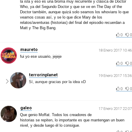
la isla y eso es una broma muy recurrente y clásica de Doctor
Who, ya del Segundo Doctor y que se ve en The Day of the
Doctor también, aunque quizá solo seamos los whovians lo que
veamos cosas así, y se lo que dice Mary de los
relatos/aventuras (historias) del final del episodio recuerdan a
Matt y The Big Bang.
0
0
maureto
18 Enero 2017 10:46
fui yo ese usuario, jejeje
0
0
terrorinplanet
19 Enero 2017 15:36
Sí, aunque gracias por la idea xD
0
0
galeo
17 Enero 2017 22:07
Que genio Moffat. Todos los creadores de
historias se repiten, lo importante es que mantengan un buen
nivel, y desde luego él lo consigue.