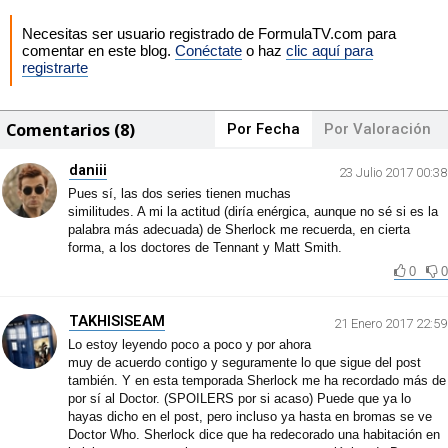
Necesitas ser usuario registrado de FormulaTV.com para
comentar en este blog.
Conéctate
o haz
clic aquí para
registrarte
Comentarios (8)
Por Fecha
Por Valoración
daniii
23 Julio 2017 00:38
Pues sí, las dos series tienen muchas
similitudes. A mi la actitud (diría enérgica, aunque no sé si es la
palabra más adecuada) de Sherlock me recuerda, en cierta
forma, a los doctores de Tennant y Matt Smith.
0
0
TAKHISISEAM
21 Enero 2017 22:59
Lo estoy leyendo poco a poco y por ahora
muy de acuerdo contigo y seguramente lo que sigue del post
también. Y en esta temporada Sherlock me ha recordado más de
por sí al Doctor. (SPOILERS por si acaso) Puede que ya lo
hayas dicho en el post, pero incluso ya hasta en bromas se ve
Doctor Who. Sherlock dice que ha redecorado una habitación en