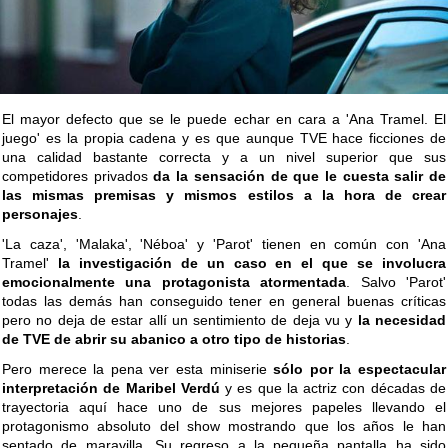
El mayor defecto que se le puede echar en cara a 'Ana Tramel. El
juego' es la propia cadena y es que aunque TVE hace ficciones de
una calidad bastante correcta y a un nivel superior que sus
competidores privados
da la sensación de que le cuesta salir de
las mismas premisas y mismos estilos a la hora de crear
personajes
.
'La caza', 'Malaka', 'Néboa' y 'Parot' tienen en común con 'Ana
Tramel'
la investigación de un caso en el que se involucra
emocionalmente una protagonista atormentada
. Salvo 'Parot'
todas las demás han conseguido tener en general buenas críticas
pero no deja de estar allí un sentimiento de deja vu y
la necesidad
de TVE de abrir su abanico a otro tipo de historias
.
Pero merece la pena ver esta miniserie
sólo por la espectacular
interpretación de Maribel Verdú
y es que la actriz con décadas de
trayectoria aquí hace uno de sus mejores papeles llevando el
protagonismo absoluto del show mostrando que los años le han
sentado de maravilla. Su regreso a la pequeña pantalla ha sido