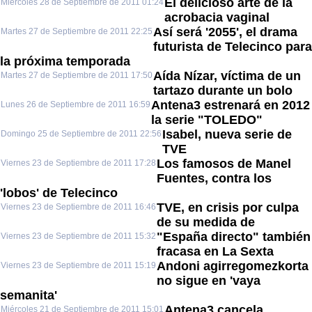
El delicioso arte de la
Miércoles 28 de Septiembre de 2011 01:24
acrobacia vaginal
Así será '2055', el drama
Martes 27 de Septiembre de 2011 22:25
futurista de Telecinco para
la próxima temporada
Aída Nízar, víctima de un
Martes 27 de Septiembre de 2011 17:50
tartazo durante un bolo
Antena3 estrenará en 2012
Lunes 26 de Septiembre de 2011 16:59
la serie "TOLEDO"
Isabel, nueva serie de
Domingo 25 de Septiembre de 2011 22:56
TVE
Los famosos de Manel
Viernes 23 de Septiembre de 2011 17:28
Fuentes, contra los
'lobos' de Telecinco
TVE, en crisis por culpa
Viernes 23 de Septiembre de 2011 16:46
de su medida de
"España directo" también
Viernes 23 de Septiembre de 2011 15:32
fracasa en La Sexta
Andoni agirregomezkorta
Viernes 23 de Septiembre de 2011 15:19
no sigue en 'vaya
semanita'
Antena3 cancela
Miércoles 21 de Septiembre de 2011 15:01