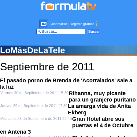
Conectarse
|
Registro gratuito
LoMásDeLaTele
Septiembre de 2011
El pasado porno de Brenda de 'Acorralados' sale a
la luz
Rihanna, muy picante
Viernes 30 de Septiembre de 2011 15:30
para un granjero puritano
La amarga vida de Anita
Jueves 29 de Septiembre de 2011 17:30
Ekberg
Gran Hotel abre sus
Miércoles 28 de Septiembre de 2011 22:45
puertas el 4 de Octubre
en Antena 3