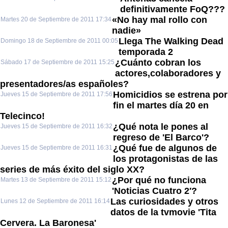
definitivamente FoQ???
«No hay mal rollo con
Martes 20 de Septiembre de 2011 17:34
nadie»
Llega The Walking Dead
Domingo 18 de Septiembre de 2011 00:05
temporada 2
¿Cuánto cobran los
Sábado 17 de Septiembre de 2011 15:25
actores,colaboradores y
presentadores/as españoles?
Homicidios se estrena por
Jueves 15 de Septiembre de 2011 17:56
fin el martes día 20 en
Telecinco!
¿Qué nota le pones al
Jueves 15 de Septiembre de 2011 16:32
regreso de 'El Barco'?
¿Qué fue de algunos de
Jueves 15 de Septiembre de 2011 16:31
los protagonistas de las
series de más éxito del siglo XX?
¿Por qué no funciona
Martes 13 de Septiembre de 2011 15:12
'Noticias Cuatro 2′?
Las curiosidades y otros
Lunes 12 de Septiembre de 2011 16:14
datos de la tvmovie 'Tita
Cervera. La Baronesa'