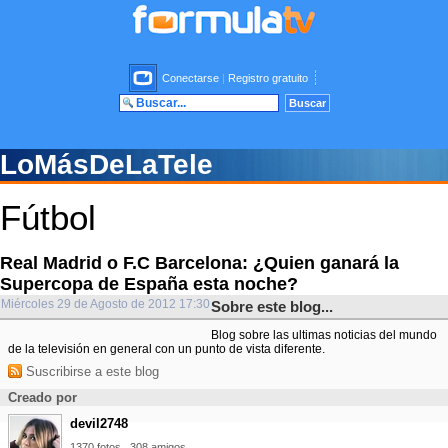
Conectarse
|
Registro gratuito
LoMásDeLaTele
Fútbol
Real Madrid o F.C Barcelona: ¿Quien ganará la
Supercopa de España esta noche?
Miércoles 29 de Agosto de 2012 17:30
Sobre este blog...
Blog sobre las ultimas noticias del mundo
de la televisión en general con un punto de vista diferente.
Suscribirse a este blog
Creado por
devil2748
1370 fotos
308 amigos