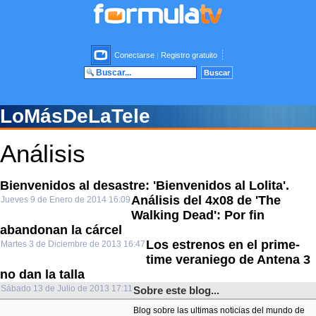
Conectarse
|
Registro gratuito
LoMásDeLaTele
Análisis
Bienvenidos al desastre: 'Bienvenidos al Lolita'.
Análisis del 4x08 de 'The
Jueves 9 de Enero de 2014 16:09
Walking Dead': Por fin
abandonan la cárcel
Los estrenos en el prime-
Martes 3 de Diciembre de 2013 16:47
time veraniego de Antena 3
no dan la talla
Sábado 13 de Julio de 2013 17:11
Sobre este blog...
Blog sobre las ultimas noticias del mundo de