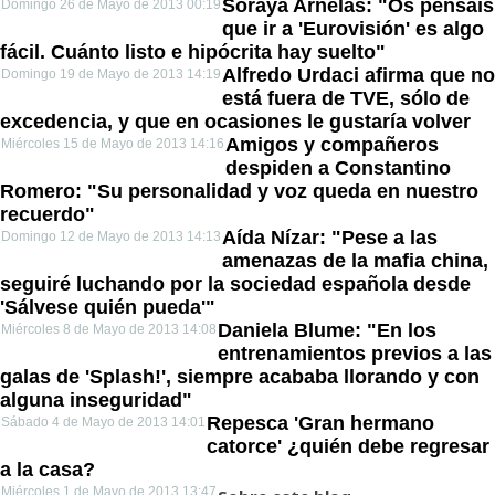
Soraya Arnelas: "Os pensáis
Domingo 26 de Mayo de 2013 00:19
que ir a 'Eurovisión' es algo
fácil. Cuánto listo e hipócrita hay suelto"
Alfredo Urdaci afirma que no
Domingo 19 de Mayo de 2013 14:19
está fuera de TVE, sólo de
excedencia, y que en ocasiones le gustaría volver
Amigos y compañeros
Miércoles 15 de Mayo de 2013 14:16
despiden a Constantino
Romero: "Su personalidad y voz queda en nuestro
recuerdo"
Aída Nízar: "Pese a las
Domingo 12 de Mayo de 2013 14:13
amenazas de la mafia china,
seguiré luchando por la sociedad española desde
'Sálvese quién pueda'"
Daniela Blume: "En los
Miércoles 8 de Mayo de 2013 14:08
entrenamientos previos a las
galas de 'Splash!', siempre acababa llorando y con
alguna inseguridad"
Repesca 'Gran hermano
Sábado 4 de Mayo de 2013 14:01
catorce' ¿quién debe regresar
a la casa?
Miércoles 1 de Mayo de 2013 13:47