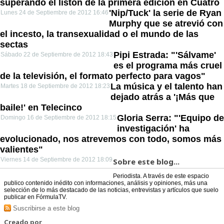
superando el listón de la primera edición en Cuatro
'Nip/Tuck' la serie de Ryan
Lunes 24 de Septiembre de 2012 16:46
Murphy que se atrevió con
el incesto, la transexualidad o el mundo de las
sectas
Pipi Estrada: "'Sálvame'
Sábado 22 de Septiembre de 2012 18:43
es el programa más cruel
de la televisión, el formato perfecto para vagos"
La música y el talento han
Martes 18 de Septiembre de 2012 18:23
dejado atrás a '¡Más que
baile!' en Telecinco
Gloria Serra: "'Equipo de
Domingo 16 de Septiembre de 2012 18:15
investigación' ha
evolucionado, nos atrevemos con todo, somos más
valientes"
Viernes 14 de Septiembre de 2012 18:09
Sobre este blog...
Periodista. A través de este espacio
publico contenido inédito con informaciones, análisis y opiniones, más una
selección de lo más destacado de las noticias, entrevistas y artículos que suelo
publicar en FórmulaTV.
Suscribirse a este blog
Creado por