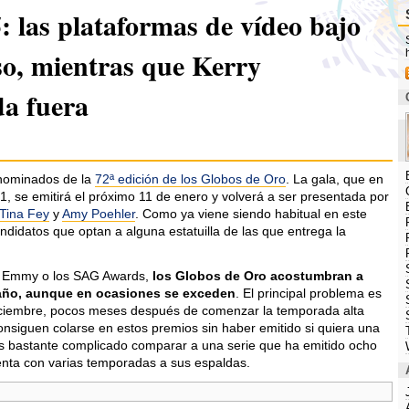
 las plataformas de vídeo bajo
o, mientras que Kerry
a fuera
nominados de la
72ª edición de los Globos de Oro
. La gala, que en
, se emitirá el próximo 11 de enero y volverá a ser presentada por
Tina Fey
y
Amy Poehler
. Como ya viene siendo habitual en este
andidatos que optan a alguna estatuilla de las que entrega la
os Emmy o los SAG Awards,
los Globos de Oro acostumbran a
año, aunque en ocasiones se exceden
. El principal problema es
iciembre, pocos meses después de comenzar la temporada alta
consiguen colarse en estos premios sin haber emitido si quiera una
es bastante complicado comparar a una serie que ha emitido ocho
enta con varias temporadas a sus espaldas.