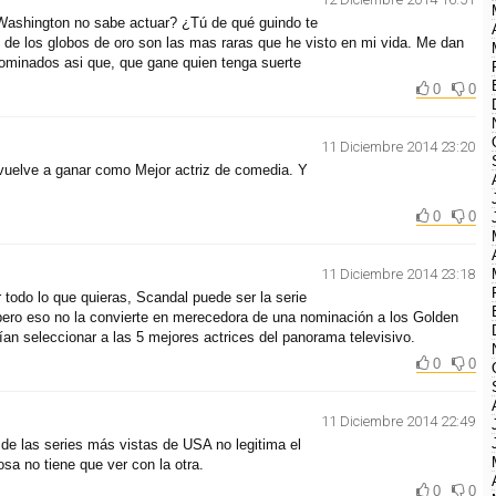
Washington no sabe actuar? ¿Tú de qué guindo te
de los globos de oro son las mas raras que he visto en mi vida. Me dan
nominados asi que, que gane quien tenga suerte
0
0
11 Diciembre 2014 23:20
 vuelve a ganar como Mejor actriz de comedia. Y
0
0
11 Diciembre 2014 23:18
 todo lo que quieras, Scandal puede ser la serie
ero eso no la convierte en merecedora de una nominación a los Golden
an seleccionar a las 5 mejores actrices del panorama televisivo.
0
0
11 Diciembre 2014 22:49
de las series más vistas de USA no legitima el
sa no tiene que ver con la otra.
0
0