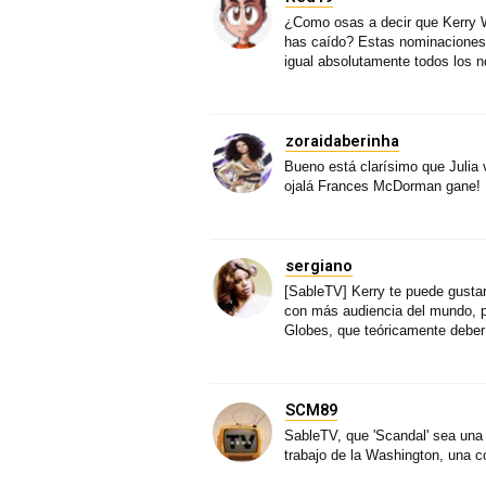
¿Como osas a decir que Kerry 
has caído? Estas nominaciones 
igual absolutamente todos los 
zoraidaberinha
Bueno está clarísimo que Julia
ojalá Frances McDorman gane!
sergiano
[SableTV] Kerry te puede gustar
con más audiencia del mundo, p
Globes, que teóricamente deberí
SCM89
SableTV, que 'Scandal' sea una 
trabajo de la Washington, una co