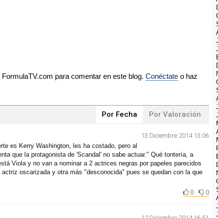
de FormulaTV.com para comentar en este blog.
Conéctate
o haz
Por Fecha
Por Valoración
13 Diciembre 2014 13:06
rte es Kerry Washington, les ha costado, pero al
nta que la protagonista de 'Scandal' no sabe actuar." Qué tontería, a
stá Viola y no van a nominar a 2 actrices negras por papeles parecidos
a actriz oscarizada y otra más "desconocida" pues se quedan con la que
0
0
12 Diciembre 2014 16:51