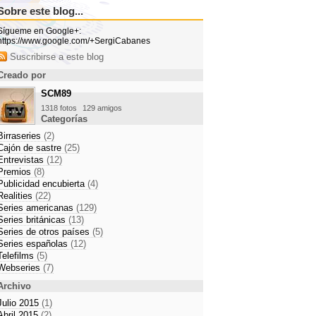
Sobre este blog...
Sígueme en Google+:
https://www.google.com/+SergiCabanes
Suscribirse a este blog
Creado por
SCM89
1318 fotos
129 amigos
Categorías
Birraseries
(2)
Cajón de sastre
(25)
Entrevistas
(12)
Premios
(8)
Publicidad encubierta
(4)
Realities
(22)
Series americanas
(129)
Series británicas
(13)
Series de otros países
(5)
Series españolas
(12)
Telefilms
(5)
Webseries
(7)
Archivo
Julio 2015
(1)
Abril 2015
(2)