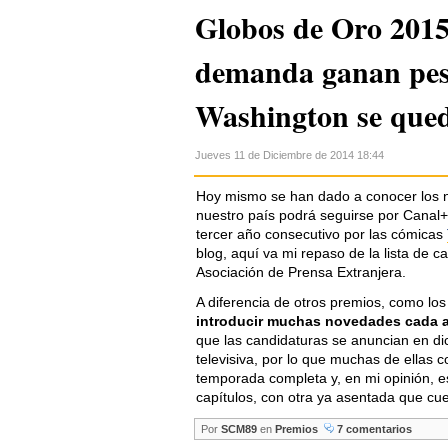
Globos de Oro 2015:
demanda ganan pes
Washington se qued
Jueves 11 de Diciembre de 2014 18:44
Hoy mismo se han dado a conocer los 
nuestro país podrá seguirse por Canal+1
tercer año consecutivo por las cómicas
blog, aquí va mi repaso de la lista de c
Asociación de Prensa Extranjera.
A diferencia de otros premios, como l
introducir muchas novedades cada 
que las candidaturas se anuncian en d
televisiva, por lo que muchas de ellas 
temporada completa y, en mi opinión, 
capítulos, con otra ya asentada que cu
Por
SCM89
en
Premios
7 comentarios