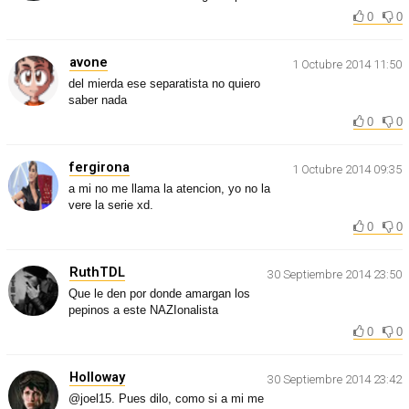
0
0
avone
1 Octubre 2014 11:50
del mierda ese separatista no quiero
saber nada
0
0
fergirona
1 Octubre 2014 09:35
a mi no me llama la atencion, yo no la
vere la serie xd.
0
0
RuthTDL
30 Septiembre 2014 23:50
Que le den por donde amargan los
pepinos a este NAZIonalista
0
0
Holloway
30 Septiembre 2014 23:42
@joel15. Pues dilo, como si a mi me