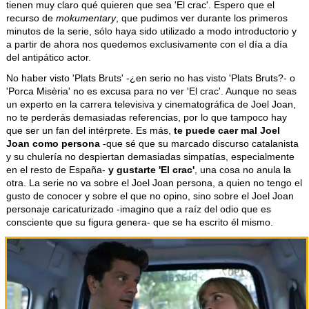
tienen muy claro qué quieren que sea 'El crac'. Espero que el
recurso de
mokumentary
, que pudimos ver durante los primeros
minutos de la serie, sólo haya sido utilizado a modo introductorio y
a partir de ahora nos quedemos exclusivamente con el día a día
del antipático actor.
No haber visto 'Plats Bruts' -¿en serio no has visto 'Plats Bruts?- o
'Porca Misèria' no es excusa para no ver 'El crac'. Aunque no seas
un experto en la carrera televisiva y cinematográfica de Joel Joan,
no te perderás demasiadas referencias, por lo que tampoco hay
que ser un fan del intérprete. Es más,
te puede caer mal Joel
Joan como persona
-que sé que su marcado discurso catalanista
y su chulería no despiertan demasiadas simpatías, especialmente
en el resto de España-
y gustarte 'El crac'
, una cosa no anula la
otra. La serie no va sobre el Joel Joan persona, a quien no tengo el
gusto de conocer y sobre el que no opino, sino sobre el Joel Joan
personaje caricaturizado -imagino que a raíz del odio que es
consciente que su figura genera- que se ha escrito él mismo.