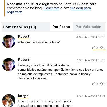
Necesitas ser usuario registrado de FormulaTV.com para
comentar en este blog.
Conéctate
o haz
clic aquí para
registrarte
Comentarios (13)
Por Fecha
Por Valoración
Robert
4 Octubre 2014 16:10
entonces podrás abrir la boca*
0
0
Robert
4 Octubre 2014 16:10
Holloway cuando el 80% del resto de
comunidades autónomas aportéis lo mismo que los catalanes
en materia de impuestos... entonces habla la boca y
despotrica lo quieras
0
0
larryjr
1 Octubre 2014 12:47
La vi. Es parecida a Larry David, no es
innovadora como mucha gente piensa.