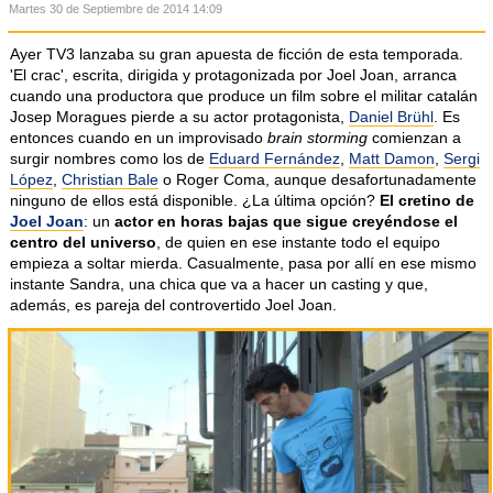
Martes 30 de Septiembre de 2014 14:09
Ayer TV3 lanzaba su gran apuesta de ficción de esta temporada.
'El crac', escrita, dirigida y protagonizada por Joel Joan, arranca
cuando una productora que produce un film sobre el militar catalán
Josep Moragues pierde a su actor protagonista,
Daniel Brühl
. Es
entonces cuando en un improvisado
brain storming
comienzan a
surgir nombres como los de
Eduard Fernández
,
Matt Damon
,
Sergi
López
,
Christian Bale
o Roger Coma, aunque desafortunadamente
ninguno de ellos está disponible. ¿La última opción?
El cretino de
Joel Joan
: un
actor en horas bajas que sigue creyéndose el
centro del universo
, de quien en ese instante todo el equipo
empieza a soltar mierda. Casualmente, pasa por allí en ese mismo
instante Sandra, una chica que va a hacer un casting y que,
además, es pareja del controvertido Joel Joan.