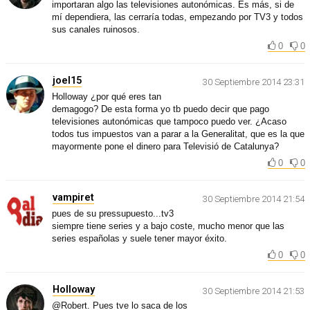
importaran algo las televisiones autonómicas. Es más, si de
mí dependiera, las cerraría todas, empezando por TV3 y todos
sus canales ruinosos.
0
0
joel15
30 Septiembre 2014 23:31
Holloway ¿por qué eres tan
demagogo? De esta forma yo tb puedo decir que pago
televisiones autonómicas que tampoco puedo ver. ¿Acaso
todos tus impuestos van a parar a la Generalitat, que es la que
mayormente pone el dinero para Televisió de Catalunya?
0
0
vampiret
30 Septiembre 2014 21:54
pues de su pressupuesto...tv3
siempre tiene series y a bajo coste, mucho menor que las
series españolas y suele tener mayor éxito.
0
0
Holloway
30 Septiembre 2014 21:53
@Robert. Pues tve lo saca de los