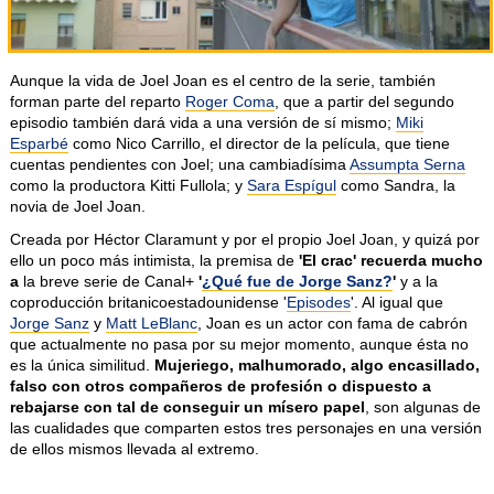
Aunque la vida de Joel Joan es el centro de la serie, también
forman parte del reparto
Roger Coma
, que a partir del segundo
episodio también dará vida a una versión de sí mismo;
Miki
Esparbé
como Nico Carrillo, el director de la película, que tiene
cuentas pendientes con Joel; una cambiadísima
Assumpta Serna
como la productora Kitti Fullola; y
Sara Espígul
como Sandra, la
novia de Joel Joan.
Creada por Héctor Claramunt y por el propio Joel Joan, y quizá por
ello un poco más intimista, la premisa de
'El crac' recuerda mucho
a
la breve serie de Canal+
'
¿Qué fue de Jorge Sanz?
'
y a la
coproducción britanicoestadounidense '
Episodes
'. Al igual que
Jorge Sanz
y
Matt LeBlanc
, Joan es un actor con fama de cabrón
que actualmente no pasa por su mejor momento, aunque ésta no
es la única similitud.
Mujeriego, malhumorado, algo encasillado,
falso con otros compañeros de profesión o dispuesto a
rebajarse con tal de conseguir un mísero papel
, son algunas de
las cualidades que comparten estos tres personajes en una versión
de ellos mismos llevada al extremo.