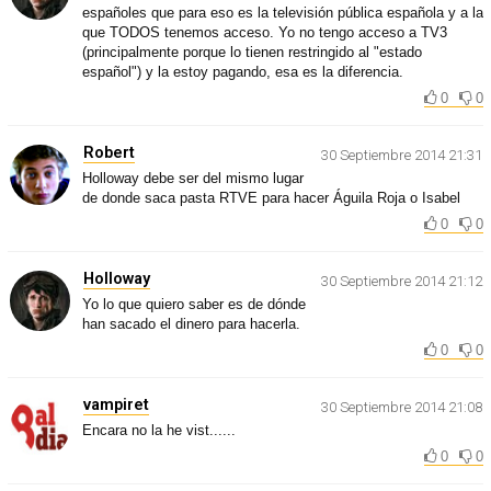
españoles que para eso es la televisión pública española y a la
que TODOS tenemos acceso. Yo no tengo acceso a TV3
(principalmente porque lo tienen restringido al "estado
español") y la estoy pagando, esa es la diferencia.
0
0
Robert
30 Septiembre 2014 21:31
Holloway debe ser del mismo lugar
de donde saca pasta RTVE para hacer Águila Roja o Isabel
0
0
Holloway
30 Septiembre 2014 21:12
Yo lo que quiero saber es de dónde
han sacado el dinero para hacerla.
0
0
vampiret
30 Septiembre 2014 21:08
Encara no la he vist......
0
0