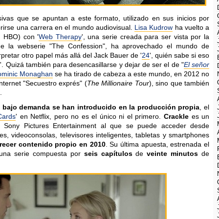
sivas que se apuntan a este formato, utilizado en sus inicios por
brirse una carrera en el mundo audiovisual.
Lisa Kudrow
ha vuelto a
en HBO) con '
Web Therapy
', una serie creada para ser vista por la
 de la webserie "The Confession", ha aprovechado el mundo de
pretar otro papel más allá del Jack Bauer de '
24
', quién sabe si eso
h
'. Quizá también para desencasillarse y dejar de ser el de "
El señor
ominic Monaghan
se ha tirado de cabeza a este mundo, en 2012 no
internet "Secuestro exprés" (
The Millionaire Tour
), sino que también
.
o bajo demanda se han introducido en la producción propia
, el
Cards
' en Netflix, pero no es el único ni el primero.
Crackle
es un
de Sony Pictures Entertainment al que se puede acceder desde
, videoconsolas, televisores inteligentes, tabletas y smartphones
recer contenido propio en 2010
. Su última apuesta, estrenada el
 una serie compuesta por
seis capítulos
de
veinte minutos
de