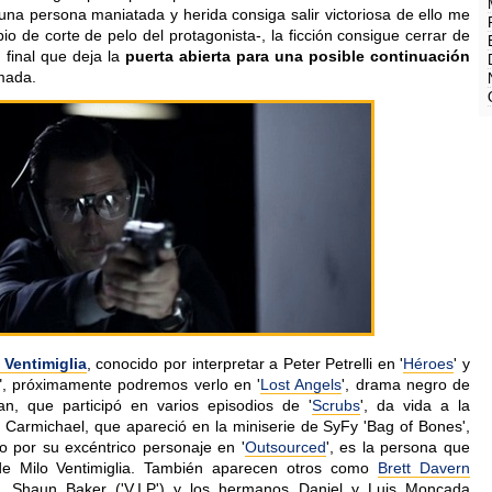
na persona maniatada y herida consiga salir victoriosa de ello me
io de corte de pelo del protagonista-, la ficción consigue cerrar de
final que deja la
puerta abierta para una posible continuación
mada.
 Ventimiglia
, conocido por interpretar a Peter Petrelli en '
Héroes
' y
", próximamente podremos verlo en '
Lost Angels
', drama negro de
, que participó en varios episodios de '
Scrubs
', da vida a la
n Carmichael, que apareció en la miniserie de SyFy 'Bag of Bones',
o por su excéntrico personaje en '
Outsourced
', es la persona que
e Milo Ventimiglia. También aparecen otros como
Brett Davern
), Shaun Baker ('V.I.P') y los hermanos Daniel y Luis Moncada