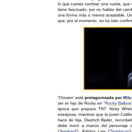
lo que cuesta cambiar una rueda, que u
tiene fascinado, por no hablar del camb
una forma más o menos aceptable. Un 
que, por el momento, no ha sido confir
'Chosen' está
protagonizada por
Milo
ser el hijo de Rocky en "
Rocky Balboa
época que prepara TNT. Nicky Whelan
exesposa, mientras que la joven Caitli
hace de hija. Diedrich Bader, recordad
debe morir a manos del personaje d
('
Awakard
'), Katrina Law ('
Spartacus
'