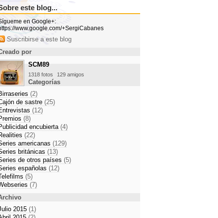
Sobre este blog...
Sígueme en Google+:
https://www.google.com/+SergiCabanes
Suscribirse a este blog
Creado por
SCM89
1318 fotos
129 amigos
Categorías
Birraseries
(2)
Cajón de sastre
(25)
Entrevistas
(12)
Premios
(8)
Publicidad encubierta
(4)
Realities
(22)
Series americanas
(129)
Series británicas
(13)
Series de otros países
(5)
Series españolas
(12)
Telefilms
(5)
Webseries
(7)
Archivo
Julio 2015
(1)
Abril 2015
(2)