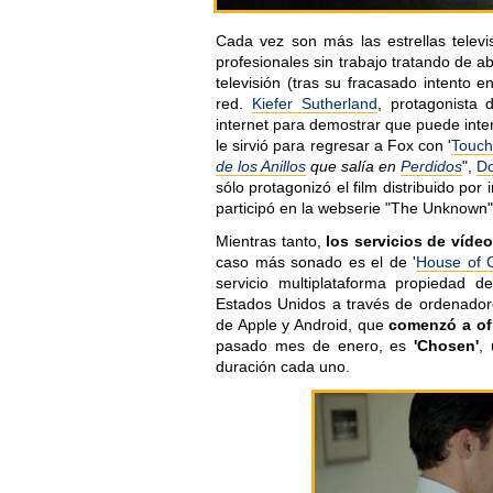
Cada vez son más las estrellas televi
profesionales sin trabajo tratando de a
televisión (tras su fracasado intento 
red.
Kiefer Sutherland
, protagonista
internet para demostrar que puede inter
le sirvió para regresar a Fox con '
Touc
de los Anillos
que salía en
Perdidos
",
D
sólo protagonizó el film distribuido por 
participó en la webserie "The Unknown"
Mientras tanto,
los servicios de víde
caso más sonado es el de '
House of 
servicio multiplataforma propiedad 
Estados Unidos a través de ordenadores
de Apple y Android, que
comenzó a of
pasado mes de enero, es
'Chosen'
,
duración cada uno.