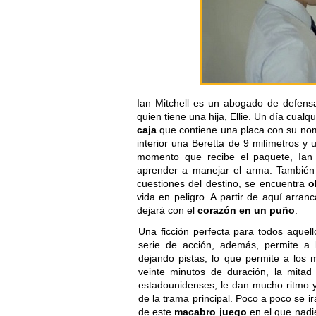
Ian Mitchell es un abogado de defensa
quien tiene una hija, Ellie. Un día cual
caja
que contiene una placa con su nomb
interior una Beretta de 9 milímetros y
momento que recibe el paquete, Ian
aprender a manejar el arma. También 
cuestiones del destino, se encuentra
o
vida en peligro. A partir de aquí arr
dejará con el
corazón en un puño
.
Una ficción perfecta para todos aque
serie de acción, además, permite a 
dejando pistas, lo que permite a los 
veinte minutos de duración, la mita
estadounidenses, le dan mucho ritmo y
de la trama principal. Poco a poco se 
de este
macabro juego
en el que nadie