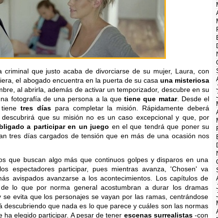
 criminal que justo acaba de divorciarse de su mujer, Laura, con
quiera, el abogado encuentra en la puerta de su casa
una misteriosa
re, al abrirla, además de activar un temporizador, descubre en su
 una fotografía de una persona a la que
tiene que matar
. Desde el
 tiene
tres días
para completar la misión. Rápidamente deberá
descubrirá que su misión no es un caso excepcional y que, por
bligado a participar en un juego
en el que tendrá que poner su
ancan tres días cargados de tensión que en más de una ocasión nos
llos que buscan algo más que continuos golpes y disparos en una
los espectadores participar, pues mientras avanza, 'Chosen' va
más avispados avanzarse a los acontecimientos. Los capítulos de
d de lo que por norma general acostumbran a durar los dramas
 se evita que los personajes se vayan por las ramas, centrándose
irá descubriendo que nada es lo que parece y cuáles son las normas
 ha elegido participar. A pesar de tener
escenas surrealistas
-con