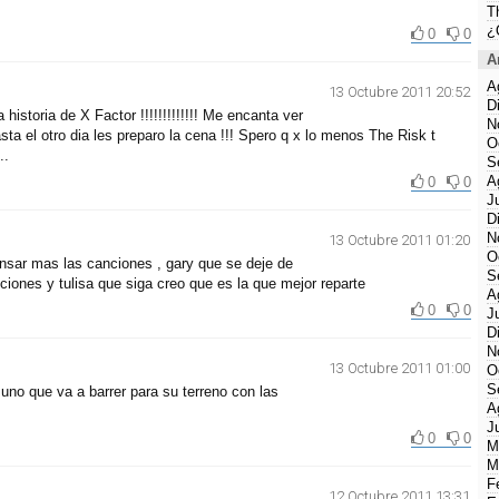
T
¿
0
0
A
A
13 Octubre 2011 20:52
D
 historia de X Factor !!!!!!!!!!!!! Me encanta ver
N
sta el otro dia les preparo la cena !!! Spero q x lo menos The Risk t
O
..
S
A
0
0
J
D
N
13 Octubre 2011 01:20
O
ensar mas las canciones , gary que se deje de
S
ciones y tulisa que siga creo que es la que mejor reparte
A
0
0
J
D
N
13 Octubre 2011 01:00
O
S
uno que va a barrer para su terreno con las
A
J
0
0
M
M
F
12 Octubre 2011 13:31