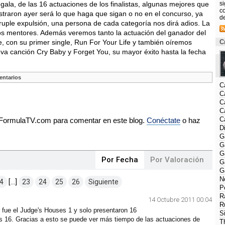
gala, de las 16 actuaciones de los finalistas, algunas mejores que
s
co
traron ayer será lo que haga que sigan o no en el concurso, ya
d
uple expulsión, una persona de cada categoría nos dirá adios. La
vos mentores. Además veremos tanto la actuación del ganador del
, con su primer single, Run For Your Life y también oíremos
C
a canción Cry Baby y Forget You, su mayor éxito hasta la fecha
ntarios
C
C
C
C
C
e FormulaTV.com para comentar en este blog.
Conéctate
o haz
D
G
G
G
Por Fecha
Por Valoración
G
G
N
4
[...]
23
24
25
26
Siguiente
P
R
14 Octubre 2011 00:04
R
r fue el Judge's Houses 1 y solo presentaron 16
S
os 16. Gracias a esto se puede ver más tiempo de las actuaciones de
T