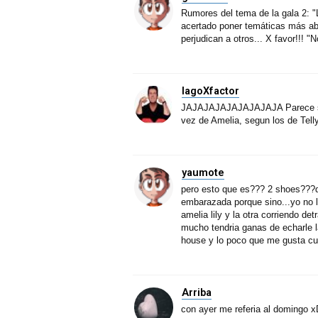
Rumores del tema de la gala 2: 
acertado poner temáticas más ab
perjudican a otros... X favor!!! 
IagoXfactor
JAJAJAJAJAJAJAJAJA Parece ser 
vez de Amelia, segun los de Tell
yaumote
pero esto que es??? 2 shoes???q
embarazada porque sino...yo no l
amelia lily y la otra corriendo d
mucho tendria ganas de echarle l
house y lo poco que me gusta cu
Arriba
con ayer me referia al domingo x