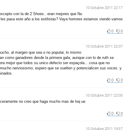
10 Octubre 2011 22:17
excepto con la de 2 Shoes.. eran mejores que Nu
ño les pasa este año a los estilistas? Vaya horrores estamos viendo vamos
0
0
10 Octubre 2011 22:07
cho, al margen que sea o no popular, lo mismo
laban como ganadores desde la primera gala, aunque con lo de ruth se
 era mejor que todos su unico defecto ser espaçola....cosa que no
 mucho nerviosismo, espero que se suelten y potencialicen sus voces. y
minados.
0
0
10 Octubre 2011 22:05
inceramente no creo que haga mucho mas de loq ue
0
0
10 Octubre 2011 19:37