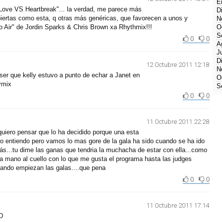
E
"Love VS Heartbreak"... la verdad, me parece más
D
iertas como esta, q otras más genéricas, que favorecen a unos y
N
"No Air" de Jordin Sparks & Chris Brown xa Rhythmix!!!
O
S
0
0
A
J
D
12 Octubre 2011 12:18
N
que kelly estuvo a punto de echar a Janet en
O
ymix
S
0
0
11 Octubre 2011 22:28
uiero pensar que lo ha decidido porque una esta
o entiendo pero vamos lo mas gore de la gala ha sido cuando se ha ido
etrás...tu dime las ganas que tendria la muchacha de estar con ella...como
a mano al cuello con lo que me gusta el programa hasta las judges
ando empiezan las galas....que pena
0
0
11 Octubre 2011 17:14
D