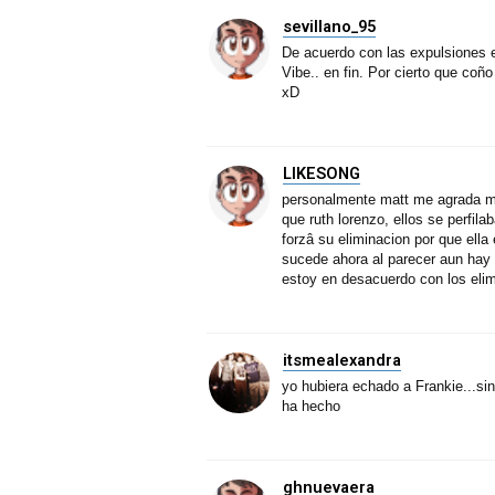
sevillano_95
De acuerdo con las expulsiones 
Vibe.. en fin. Por cierto que co
xD
LIKESONG
personalmente matt me agrada mu
que ruth lorenzo, ellos se perfi
forzâ su eliminacion por que ella
sucede ahora al parecer aun hay
estoy en desacuerdo con los eli
itsmealexandra
yo hubiera echado a Frankie...s
ha hecho
ghnuevaera