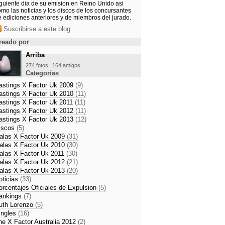
iguiente dia de su emision en Reino Unido asi
mo las noticias y los discos de los concursantes
e ediciones anteriores y de miembros del jurado.
Suscribirse a este blog
reado por
Arriba
274 fotos
164 amigos
Categorías
astings X Factor Uk 2009
(9)
astings X Factor Uk 2010
(11)
astings X Factor Uk 2011
(11)
astings X Factor Uk 2012
(11)
astings X Factor Uk 2013
(12)
iscos
(5)
alas X Factor Uk 2009
(31)
alas X Factor Uk 2010
(30)
alas X Factor Uk 2011
(30)
alas X Factor Uk 2012
(21)
alas X Factor Uk 2013
(20)
oticias
(33)
orcentajes Oficiales de Expulsion
(5)
ankings
(7)
uth Lorenzo
(5)
ingles
(16)
he X Factor Australia 2012
(2)