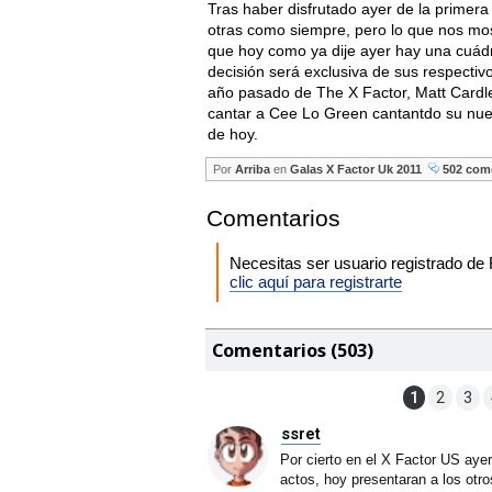
Tras haber disfrutado ayer de la primera 
otras como siempre, pero lo que nos mos
que hoy como ya dije ayer hay una cuádr
decisión será exclusiva de sus respecti
año pasado de The X Factor, Matt Cardle
cantar a Cee Lo Green cantantdo su nuev
de hoy.
Por
Arriba
en
Galas X Factor Uk 2011
502 come
Comentarios
Necesitas ser usuario registrado d
clic aquí para registrarte
Comentarios (503)
1
2
3
ssret
Por cierto en el X Factor US aye
actos, hoy presentaran a los otr