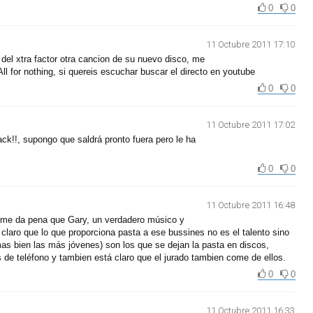
0
0
11 Octubre 2011 17:10
l del xtra factor otra cancion de su nuevo disco, me
l for nothing, si quereis escuchar buscar el directo en youtube
0
0
11 Octubre 2011 17:02
rack!!, supongo que saldrá pronto fuera pero le ha
0
0
11 Octubre 2011 16:48
y me da pena que Gary, un verdadero músico y
claro que lo que proporciona pasta a ese bussines no es el talento sino
as bien las más jóvenes) son los que se dejan la pasta en discos,
 de teléfono y tambien está claro que el jurado tambien come de ellos.
0
0
11 Octubre 2011 16:33