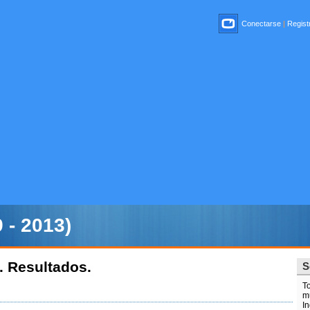
Conectarse
|
Registr
 - 2013)
. Resultados.
S
T
m
In