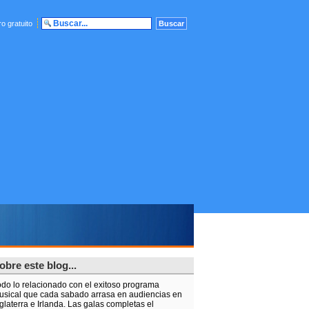
o gratuito
obre este blog...
odo lo relacionado con el exitoso programa
usical que cada sabado arrasa en audiencias en
glaterra e Irlanda. Las galas completas el