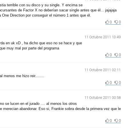
stia terrible con su disco y su single. Y encima se
ursantes de Factor X no deberían sacar single antes que él... jajajaja
a One Direction por conseguir el número 1 antes que él.
0
0
11 Octubre 2011 13:49
arda en uk xD , ha dicho que eso no se hace y que
 , que muy mal por parte del programa
0
0
11 Octubre 2011 02:11
 menos me hizo reir........
0
0
11 Octubre 2011 00:58
 se lucen en el jurado .... al menos los otros
e merecian abandonar. Eso si, Frankie sobra desde la primera vez que le
0
0