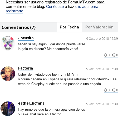
Necesitas ser usuario registrado de FormulaTV.com para
comentar en este blog.
Conéctate
o haz
clic aquí para
registrarte
Comentarios (7)
Por Fecha
Por Valoración
Joxuxito
9 Octubre 2010 16:39
saben si hay algun lugar donde puede verse
la gala en directo? Me encantaría verla!
0
0
Factoria
9 Octubre 2010 16:38
Usher de invitado que bien! y ni MTV ni
ninguna cadena en España lo quiere retrasmitir por diferido? Ese
tema de Coldplay puede ser una pasada o una cagada
0
0
esther_hcfans
9 Octubre 2010 16:30
Hay rumores que la primera aparicion de los
5 Take That será en Xfactor.