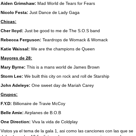
Aiden Grimshaw:
Mad World de Tears for Fears
Nicolo Festa:
Just Dance de Lady Gaga
Chicas:
Cher lloyd:
Just be good to me de The S.O.S band
Rebecca Ferguson:
Teardrops de Womack & Womack
Katie Waissal:
We are the champions de Queen
Mayores de 28:
Mary Byrne:
This is a mans world de James Brown
Storm Lee:
We built this city on rock and roll de Starship
John Adeleye:
One sweet day de Mariah Carey
Grupos:
F.Y.D:
Billionaire de Travie McCoy
Belle Amie:
Airplanes de B.O.B
One Direction:
Viva la vida de Coldplay
Vistos ya el tema de la gala 1, asi como las canciones con las que se