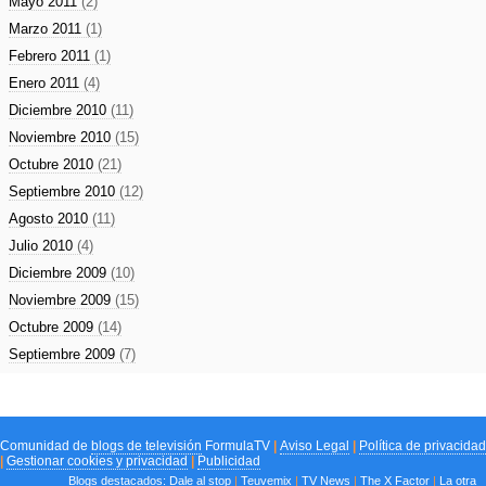
Mayo 2011
(2)
Marzo 2011
(1)
Febrero 2011
(1)
Enero 2011
(4)
Diciembre 2010
(11)
Noviembre 2010
(15)
Octubre 2010
(21)
Septiembre 2010
(12)
Agosto 2010
(11)
Julio 2010
(4)
Diciembre 2009
(10)
Noviembre 2009
(15)
Octubre 2009
(14)
Septiembre 2009
(7)
Comunidad de
blogs de televisión
FormulaTV
|
Aviso Legal
|
Política de privacidad
|
Gestionar cookies y privacidad
|
Publicidad
Blogs destacados:
Dale al stop
|
Teuvemix
|
TV News
|
The X Factor
|
La otra