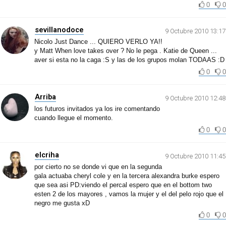
0
0
sevillanodoce
9 Octubre 2010 13:17
Nicolo Just Dance ... QUIERO VERLO YA!!
y Matt When love takes over ? No le pega . Katie de Queen ...
aver si esta no la caga :S y las de los grupos molan TODAAS :D
0
0
Arriba
9 Octubre 2010 12:48
los futuros invitados ya los ire comentando
cuando llegue el momento.
0
0
elcriha
9 Octubre 2010 11:45
por cierto no se donde vi que en la segunda
gala actuaba cheryl cole y en la tercera alexandra burke espero
que sea asi PD:viendo el percal espero que en el bottom two
esten 2 de los mayores , vamos la mujer y el del pelo rojo que el
negro me gusta xD
0
0