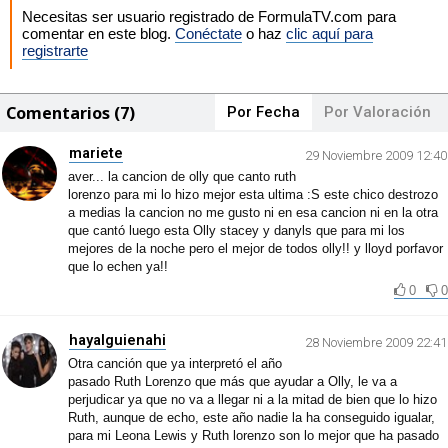
Necesitas ser usuario registrado de FormulaTV.com para
comentar en este blog.
Conéctate
o haz
clic aquí para
registrarte
Comentarios (7)
Por Fecha
Por Valoración
mariete
29 Noviembre 2009 12:40
aver... la cancion de olly que canto ruth
lorenzo para mi lo hizo mejor esta ultima :S este chico destrozo
a medias la cancion no me gusto ni en esa cancion ni en la otra
que cantó luego esta Olly stacey y danyls que para mi los
mejores de la noche pero el mejor de todos olly!! y lloyd porfavor
que lo echen ya!!
0
0
hayalguienahi
28 Noviembre 2009 22:41
Otra canción que ya interpretó el año
pasado Ruth Lorenzo que más que ayudar a Olly, le va a
perjudicar ya que no va a llegar ni a la mitad de bien que lo hizo
Ruth, aunque de echo, este año nadie la ha conseguido igualar,
para mi Leona Lewis y Ruth lorenzo son lo mejor que ha pasado