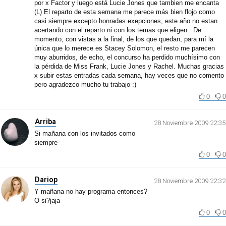
por x Factor y luego está Lucie Jones que tambien me encanta
(L) El reparto de esta semana me parece más bien flojo como
casi siempre excepto honradas exepciones, este año no estan
acertando con el reparto ni con los temas que eligen...De
momento, con vistas a la final, de los que quedan, para mí la
única que lo merece es Stacey Solomon, el resto me parecen
muy aburridos, de echo, el concurso ha perdido muchísimo con
la pérdida de Miss Frank, Lucie Jones y Rachel. Muchas gracias
x subir estas entradas cada semana, hay veces que no comento
pero agradezco mucho tu trabajo :)
0
0
Arriba
28 Noviembre 2009 22:35
Si mañana con los invitados como
siempre
0
0
Dariop
28 Noviembre 2009 22:32
Y mañana no hay programa entonces?
O si?jaja
0
0