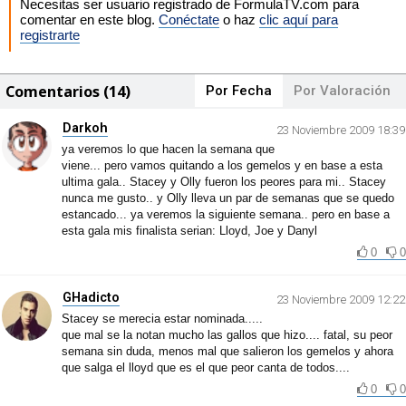
Necesitas ser usuario registrado de FormulaTV.com para
comentar en este blog.
Conéctate
o haz
clic aquí para
registrarte
Comentarios (14)
Por Fecha
Por Valoración
Darkoh
23 Noviembre 2009 18:39
ya veremos lo que hacen la semana que
viene... pero vamos quitando a los gemelos y en base a esta
ultima gala.. Stacey y Olly fueron los peores para mi.. Stacey
nunca me gusto.. y Olly lleva un par de semanas que se quedo
estancado... ya veremos la siguiente semana.. pero en base a
esta gala mis finalista serian: Lloyd, Joe y Danyl
0
0
GHadicto
23 Noviembre 2009 12:22
Stacey se merecia estar nominada.....
que mal se la notan mucho las gallos que hizo.... fatal, su peor
semana sin duda, menos mal que salieron los gemelos y ahora
que salga el lloyd que es el que peor canta de todos....
0
0