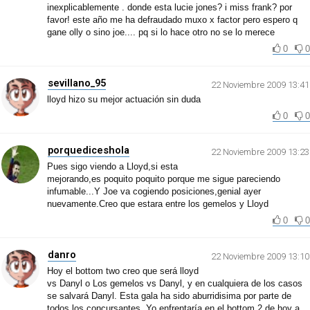
inexplicablemente . donde esta lucie jones? i miss frank? por
favor! este año me ha defraudado muxo x factor pero espero q
gane olly o sino joe.... pq si lo hace otro no se lo merece
0
0
sevillano_95
22 Noviembre 2009 13:41
lloyd hizo su mejor actuación sin duda
0
0
porquediceshola
22 Noviembre 2009 13:23
Pues sigo viendo a Lloyd,si esta
mejorando,es poquito poquito porque me sigue pareciendo
infumable...Y Joe va cogiendo posiciones,genial ayer
nuevamente.Creo que estara entre los gemelos y Lloyd
0
0
danro
22 Noviembre 2009 13:10
Hoy el bottom two creo que será lloyd
vs Danyl o Los gemelos vs Danyl, y en cualquiera de los casos
se salvará Danyl. Esta gala ha sido aburridisima por parte de
todos los concursantes. Yo enfrentaría en el bottom 2 de hoy a