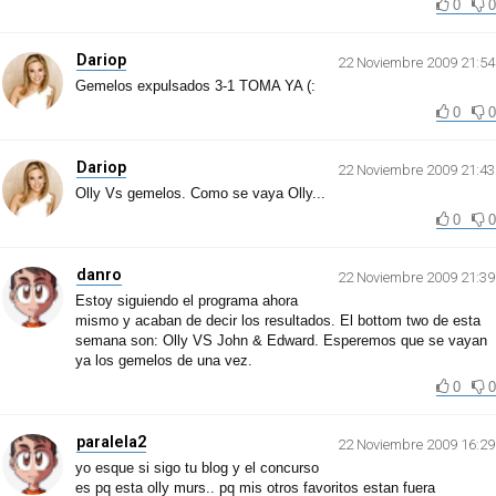
0
0
Dariop
22 Noviembre 2009 21:54
Gemelos expulsados 3-1 TOMA YA (:
0
0
Dariop
22 Noviembre 2009 21:43
Olly Vs gemelos. Como se vaya Olly...
0
0
danro
22 Noviembre 2009 21:39
Estoy siguiendo el programa ahora
mismo y acaban de decir los resultados. El bottom two de esta
semana son: Olly VS John & Edward. Esperemos que se vayan
ya los gemelos de una vez.
0
0
paralela2
22 Noviembre 2009 16:29
yo esque si sigo tu blog y el concurso
es pq esta olly murs.. pq mis otros favoritos estan fuera