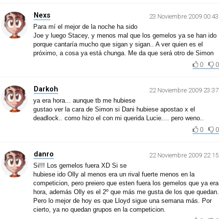
Nexs
23 Noviembre 2009 00:43
Para mí el mejor de la noche ha sido
Joe y luego Stacey, y menos mal que los gemelos ya se han ido
porque cantaría mucho que sigan y sigan.. A ver quien es el
próximo, a cosa ya está chunga. Me da que será otro de Simon
0
0
Darkoh
22 Noviembre 2009 23:37
ya era hora... aunque tb me hubiese
gustao ver la cara de Simon si Dani hubiese apostao x el
deadlock.. como hizo el con mi querida Lucie.... pero weno..
0
0
danro
22 Noviembre 2009 22:15
Si!!! Los gemelos fuera XD Si se
hubiese ido Olly al menos era un rival fuerte menos en la
competicion, pero preiero que esten fuera los gemelos que ya era
hora, además Olly es el 2º que más me gusta de los que quedan.
Pero lo mejor de hoy es que Lloyd sigue una semana más. Por
cierto, ya no quedan grupos en la competicion.