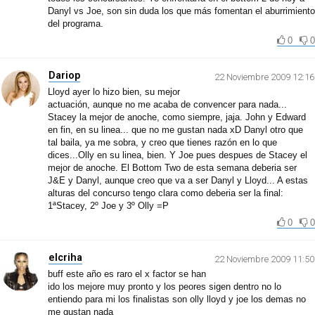
Danyl vs Joe, son sin duda los que más fomentan el aburrimiento
del programa.
0
0
Dariop
22 Noviembre 2009 12:16
Lloyd ayer lo hizo bien, su mejor
actuación, aunque no me acaba de convencer para nada...
Stacey la mejor de anoche, como siempre, jaja. John y Edward
en fin, en su linea... que no me gustan nada xD Danyl otro que
tal baila, ya me sobra, y creo que tienes razón en lo que
dices...Olly en su linea, bien. Y Joe pues despues de Stacey el
mejor de anoche. El Bottom Two de esta semana deberia ser
J&E y Danyl, aunque creo que va a ser Danyl y Lloyd... A estas
alturas del concurso tengo clara como deberia ser la final:
1ªStacey, 2º Joe y 3º Olly =P
0
0
elcriha
22 Noviembre 2009 11:50
buff este año es raro el x factor se han
ido los mejore muy pronto y los peores sigen dentro no lo
entiendo para mi los finalistas son olly lloyd y joe los demas no
me gustan nada