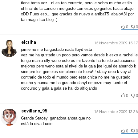
tiene tanta voz.. ni es tan correcto, pero le sobra mucho estilo..
el final de la cancion me gusto con esos gorgoritos hacia abajo
xDD Pues eso... que gracias de nuevo a arribaT5_abajoA3! por
tan magnifico blog :)
0
0
elcriha
15 Noviembre 2009 15:17
jamie no me ha gustado nada lloyd esta
vez me ha gustado un poco pero vamos desde k esxo a rachel le
tengo mania olly weno este es mi favorito ha tenido actuaciones
mejores pero weno esta al nivel de la gala joe igual de aburrido k
siempre los gemelos simplemente fuera!!! stacy creo k voy al
contrario de todo el mundo pero esta chica no me ha gustado
mucho y nunca me ha gustado danyl empezo muy fuerte el
concurso y gala a gala se ha ido alflojando
0
0
sevillano_95
15 Noviembre 2009 13:36
Grande Stacey, ganadora ahora que no
está la diva Lucie
0
0