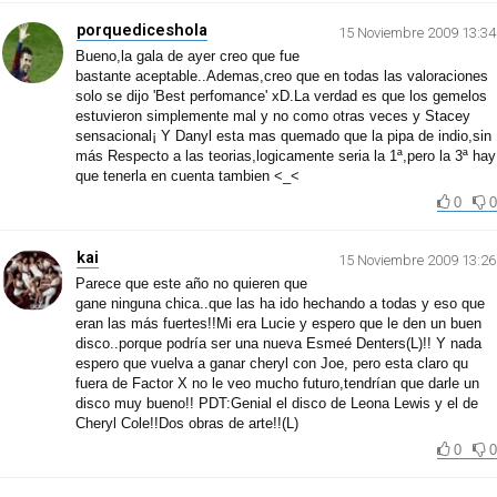
porquediceshola
15 Noviembre 2009 13:34
Bueno,la gala de ayer creo que fue
bastante aceptable..Ademas,creo que en todas las valoraciones
solo se dijo 'Best perfomance' xD.La verdad es que los gemelos
estuvieron simplemente mal y no como otras veces y Stacey
sensacional¡ Y Danyl esta mas quemado que la pipa de indio,sin
más Respecto a las teorias,logicamente seria la 1ª,pero la 3ª hay
que tenerla en cuenta tambien <_<
0
0
kai
15 Noviembre 2009 13:26
Parece que este año no quieren que
gane ninguna chica..que las ha ido hechando a todas y eso que
eran las más fuertes!!Mi era Lucie y espero que le den un buen
disco..porque podría ser una nueva Esmeé Denters(L)!! Y nada
espero que vuelva a ganar cheryl con Joe, pero esta claro qu
fuera de Factor X no le veo mucho futuro,tendrían que darle un
disco muy bueno!! PDT:Genial el disco de Leona Lewis y el de
Cheryl Cole!!Dos obras de arte!!(L)
0
0