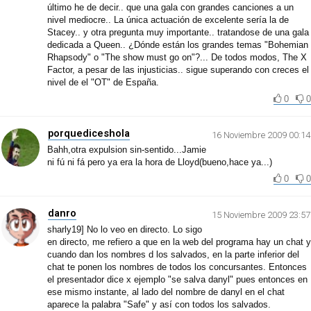
último he de decir.. que una gala con grandes canciones a un
nivel mediocre.. La única actuación de excelente sería la de
Stacey.. y otra pregunta muy importante.. tratandose de una gala
dedicada a Queen.. ¿Dónde están los grandes temas "Bohemian
Rhapsody" o "The show must go on"?... De todos modos, The X
Factor, a pesar de las injusticias.. sigue superando con creces el
nivel de el "OT" de España.
0
0
porquediceshola
16 Noviembre 2009 00:14
Bahh,otra expulsion sin-sentido...Jamie
ni fú ni fá pero ya era la hora de Lloyd(bueno,hace ya...)
0
0
danro
15 Noviembre 2009 23:57
sharly19] No lo veo en directo. Lo sigo
en directo, me refiero a que en la web del programa hay un chat y
cuando dan los nombres d los salvados, en la parte inferior del
chat te ponen los nombres de todos los concursantes. Entonces
el presentador dice x ejemplo "se salva danyl" pues entonces en
ese mismo instante, al lado del nombre de danyl en el chat
aparece la palabra "Safe" y así con todos los salvados.