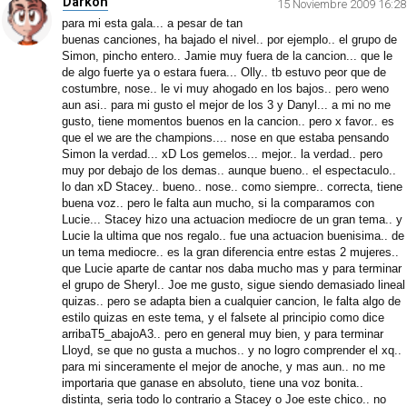
Darkoh
15 Noviembre 2009 16:28
para mi esta gala... a pesar de tan
buenas canciones, ha bajado el nivel.. por ejemplo.. el grupo de
Simon, pincho entero.. Jamie muy fuera de la cancion... que le
de algo fuerte ya o estara fuera... Olly.. tb estuvo peor que de
costumbre, nose.. le vi muy ahogado en los bajos.. pero weno
aun asi.. para mi gusto el mejor de los 3 y Danyl... a mi no me
gusto, tiene momentos buenos en la cancion.. pero x favor.. es
que el we are the champions.... nose en que estaba pensando
Simon la verdad... xD Los gemelos... mejor.. la verdad.. pero
muy por debajo de los demas.. aunque bueno.. el espectaculo..
lo dan xD Stacey.. bueno.. nose.. como siempre.. correcta, tiene
buena voz.. pero le falta aun mucho, si la comparamos con
Lucie... Stacey hizo una actuacion mediocre de un gran tema.. y
Lucie la ultima que nos regalo.. fue una actuacion buenisima.. de
un tema mediocre.. es la gran diferencia entre estas 2 mujeres..
que Lucie aparte de cantar nos daba mucho mas y para terminar
el grupo de Sheryl.. Joe me gusto, sigue siendo demasiado lineal
quizas.. pero se adapta bien a cualquier cancion, le falta algo de
estilo quizas en este tema, y el falsete al principio como dice
arribaT5_abajoA3.. pero en general muy bien, y para terminar
Lloyd, se que no gusta a muchos.. y no logro comprender el xq..
para mi sinceramente el mejor de anoche, y mas aun.. no me
importaria que ganase en absoluto, tiene una voz bonita..
distinta, seria todo lo contrario a Stacey o Joe este chico.. no