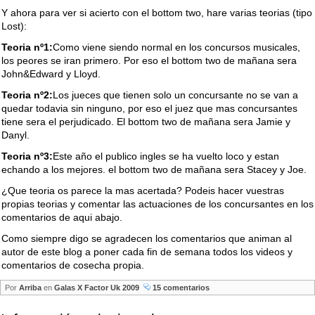
Y ahora para ver si acierto con el bottom two, hare varias teorias (tipo
Lost):
Teoria nº1:
Como viene siendo normal en los concursos musicales,
los peores se iran primero. Por eso el bottom two de mañana sera
John&Edward y Lloyd.
Teoria nº2:
Los jueces que tienen solo un concursante no se van a
quedar todavia sin ninguno, por eso el juez que mas concursantes
tiene sera el perjudicado. El bottom two de mañana sera Jamie y
Danyl.
Teoria nº3:
Este año el publico ingles se ha vuelto loco y estan
echando a los mejores. el bottom two de mañana sera Stacey y Joe.
¿Que teoria os parece la mas acertada? Podeis hacer vuestras
propias teorias y comentar las actuaciones de los concursantes en los
comentarios de aqui abajo.
Como siempre digo se agradecen los comentarios que animan al
autor de este blog a poner cada fin de semana todos los videos y
comentarios de cosecha propia.
Por
Arriba
en
Galas X Factor Uk 2009
15 comentarios