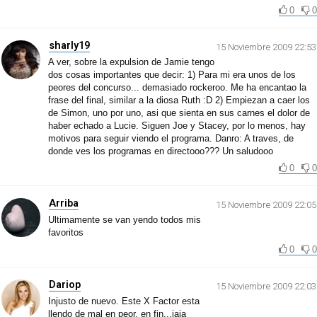
0
0
sharly19
15 Noviembre 2009 22:53
A ver, sobre la expulsion de Jamie tengo
dos cosas importantes que decir: 1) Para mi era unos de los
peores del concurso... demasiado rockeroo. Me ha encantao la
frase del final, similar a la diosa Ruth :D 2) Empiezan a caer los
de Simon, uno por uno, asi que sienta en sus carnes el dolor de
haber echado a Lucie. Siguen Joe y Stacey, por lo menos, hay
motivos para seguir viendo el programa. Danro: A traves, de
donde ves los programas en directooo??? Un saludooo
0
0
Arriba
15 Noviembre 2009 22:05
Ultimamente se van yendo todos mis
favoritos
0
0
Dariop
15 Noviembre 2009 22:03
Injusto de nuevo. Este X Factor esta
llendo de mal en peor, en fin...jaja