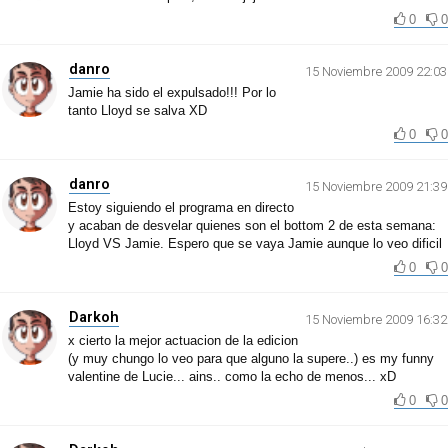
0
0
danro
15 Noviembre 2009 22:03
Jamie ha sido el expulsado!!! Por lo
tanto Lloyd se salva XD
0
0
danro
15 Noviembre 2009 21:39
Estoy siguiendo el programa en directo
y acaban de desvelar quienes son el bottom 2 de esta semana:
Lloyd VS Jamie. Espero que se vaya Jamie aunque lo veo dificil
0
0
Darkoh
15 Noviembre 2009 16:32
x cierto la mejor actuacion de la edicion
(y muy chungo lo veo para que alguno la supere..) es my funny
valentine de Lucie... ains.. como la echo de menos... xD
0
0