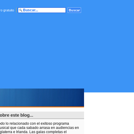
o gratuito
obre este blog...
odo lo relacionado con el exitoso programa
usical que cada sabado arrasa en audiencias en
glaterra e Irlanda. Las galas completas el