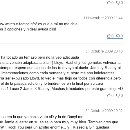
0
0
1 Noviembre 2009 11:44
ww.watch-x-factor.info/ es que a mi no me deja
n 3 opciones y nidea! ayuda plis!
0
0
31 Octubre 2009 20:10
le ha tocado un temazo pero no la veo adecuada
 una versión adaptada a ella =) Lloyd, Rachel y los gemelos volveran a
iempre, espero que alguno de los tres vaya al duelo. Jamie y Stacey al
s interpretaciones como cada semana y el resto me son indeferentes.
a ser expulsado Lloyd, lo veo el más flojo de todos con diferencia pero
 de la pasada edición y lo tendremos en la final por su cara
l seria 1-Lucie 2-Jamie 3-Stacey. Muchas felicidades por este gran blog! =D
0
0
31 Octubre 2009 19:02
no era la que yo habia visto xD y la de Danyl me
ue Jamie al estar en su salsa lo hara muy muy bien. Tambien creo que
Will Rock You sera un atrofio enorme... y I Kissed a Girl quedara