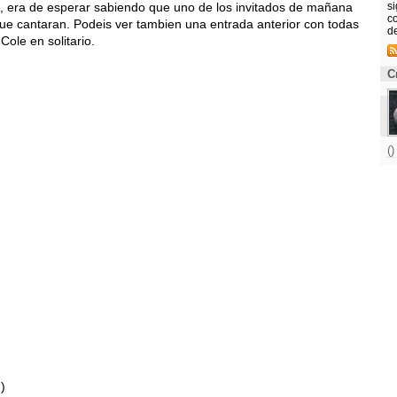
, era de esperar sabiendo que uno de los invitados de mañana
s
co
que cantaran. Podeis ver tambien una entrada anterior con todas
d
Cole en solitario.
C
()
)