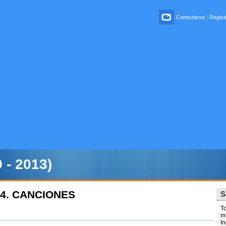
Conectarse
|
Registr
 - 2013)
A 4. CANCIONES
S
T
m
In