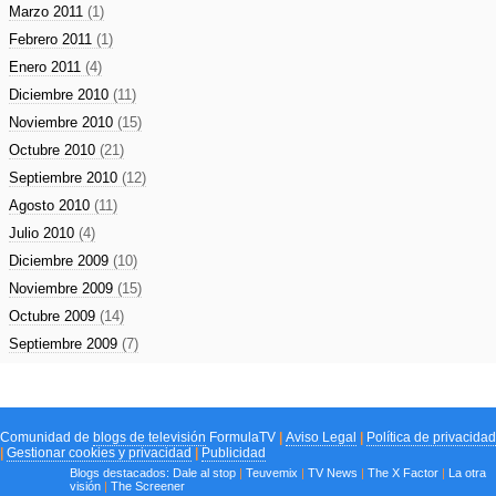
Marzo 2011
(1)
Febrero 2011
(1)
Enero 2011
(4)
Diciembre 2010
(11)
Noviembre 2010
(15)
Octubre 2010
(21)
Septiembre 2010
(12)
Agosto 2010
(11)
Julio 2010
(4)
Diciembre 2009
(10)
Noviembre 2009
(15)
Octubre 2009
(14)
Septiembre 2009
(7)
Comunidad de
blogs de televisión
FormulaTV
|
Aviso Legal
|
Política de privacidad
|
Gestionar cookies y privacidad
|
Publicidad
Blogs destacados:
Dale al stop
|
Teuvemix
|
TV News
|
The X Factor
|
La otra
visión
|
The Screener