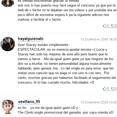
es verdad muchisimas gracias la verdad
esk nos lo has puesto muy facil seguir el concurso ya que por la
web de x factor no te dejaban ver los videos y por youtube era un
poco dificil de encontrar espero k pa la siguiente edicion nos
vuelvas a facilitar el x factor
0
0
hayalguienahi
13 Diciembre 2009 18:26
Ayer Stacey estubo simplemente
ESPECTACULAR, no se merecia quedar tercera =( Lucie y
Stacey han sido las mejores de este año pero bueno que le
vamos a hacer....Me da igual quien gane ya que ninguno de los
dos va a triunfar, no tienen personalidad alguna musicalmente
hablando, pero ganará Joe...Lo del single es para reíse, que les
metan esta canción que no pega ni con uno ni con otro...Por
cierto, muchas gracias por habernos facilitado el seguimiento del
concurso, te lo has currado mucho, felicidades =D
0
0
sevillano_95
13 Diciembre 2009 16:33
en fin... ya me da igual quien gane xD y
The Climb single promocional del ganador, pos vaya mierda xD