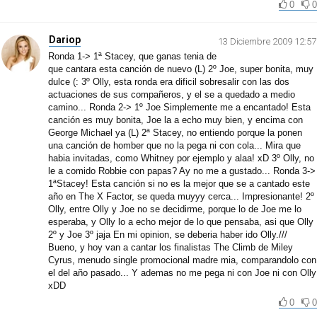
0
0
Dariop
13 Diciembre 2009 12:57
Ronda 1-> 1ª Stacey, que ganas tenia de
que cantara esta canción de nuevo (L) 2º Joe, super bonita, muy
dulce (: 3º Olly, esta ronda era dificil sobresalir con las dos
actuaciones de sus compañeros, y el se a quedado a medio
camino... Ronda 2-> 1º Joe Simplemente me a encantado! Esta
canción es muy bonita, Joe la a echo muy bien, y encima con
George Michael ya (L) 2ª Stacey, no entiendo porque la ponen
una canción de homber que no la pega ni con cola... Mira que
habia invitadas, como Whitney por ejemplo y alaa! xD 3º Olly, no
le a comido Robbie con papas? Ay no me a gustado... Ronda 3->
1ªStacey! Esta canción si no es la mejor que se a cantado este
año en The X Factor, se queda muyyy cerca... Impresionante! 2º
Olly, entre Olly y Joe no se decidirme, porque lo de Joe me lo
esperaba, y Olly lo a echo mejor de lo que pensaba, asi que Olly
2º y Joe 3º jaja En mi opinion, se deberia haber ido Olly.///
Bueno, y hoy van a cantar los finalistas The Climb de Miley
Cyrus, menudo single promocional madre mia, comparandolo con
el del año pasado... Y ademas no me pega ni con Joe ni con Olly
xDD
0
0