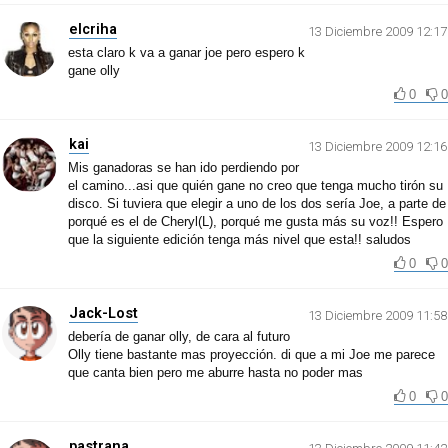
elcriha
13 Diciembre 2009 12:17
esta claro k va a ganar joe pero espero k
gane olly
0
0
kai
13 Diciembre 2009 12:16
Mis ganadoras se han ido perdiendo por
el camino...asi que quién gane no creo que tenga mucho tirón su
disco. Si tuviera que elegir a uno de los dos sería Joe, a parte de
porqué es el de Cheryl(L), porqué me gusta más su voz!! Espero
que la siguiente edición tenga más nivel que esta!! saludos
0
0
Jack-Lost
13 Diciembre 2009 11:58
debería de ganar olly, de cara al futuro
Olly tiene bastante mas proyección. di que a mi Joe me parece
que canta bien pero me aburre hasta no poder mas
0
0
pastrana