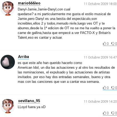
mario666leo
11 Octubre 2009 18:03
Danyl-Jamie,Jamie-Danyl,con cual
quedarse? a mi particularmente me gusta el estilo musical de
Jamie,pero Danyl es una bestia del espectáculo,son
increibles,ellos 2 y todos,menudo nivle,luego ves OT y te
aburres,desde la 1ª edicion de OT no se me ha vuelto a poner la
carne de gallina,hasta que empecé a ver FACTO-X y Britain's
Talent,eso es cantar y actuar.
0
0
Arriba
11 Octubre 2009 16:47
es que este año han querido hacerlo como
American Idol, un dia las actuaciones y al otro los resultados de
las nominaciones, el expulsado y las actuaciones de artistas
invitados. por eso hay dos entradas semanales, bueno y otra
mas con las canciones que van a cantar esa semana.
0
0
sevillano_95
11 Octubre 2009 14:20
LLoyd fuera ya xD
0
0