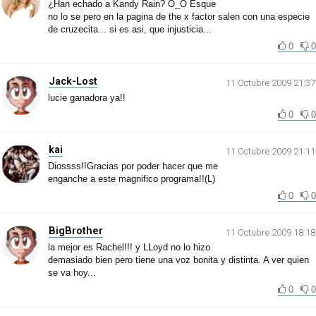
¿Han echado a Kandy Rain? O_O Esque
no lo se pero en la pagina de the x factor salen con una especie
de cruzecita... si es asi, que injusticia...
0
0
Jack-Lost
11 Octubre 2009 21:37
lucie ganadora ya!!
0
0
kai
11 Octubre 2009 21:11
Diossss!!Gracias por poder hacer que me
enganche a este magnifico programa!!(L)
0
0
BigBrother
11 Octubre 2009 18:18
la mejor es Rachel!!! y LLoyd no lo hizo
demasiado bien pero tiene una voz bonita y distinta. A ver quien
se va hoy...
0
0