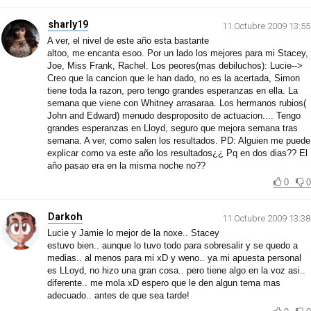
sharly19
11 Octubre 2009 13:55
A ver, el nivel de este año esta bastante
altoo, me encanta esoo. Por un lado los mejores para mi Stacey,
Joe, Miss Frank, Rachel. Los peores(mas debiluchos): Lucie-->
Creo que la cancion que le han dado, no es la acertada, Simon
tiene toda la razon, pero tengo grandes esperanzas en ella. La
semana que viene con Whitney arrasaraa. Los hermanos rubios(
John and Edward) menudo desproposito de actuacion.... Tengo
grandes esperanzas en Lloyd, seguro que mejora semana tras
semana. A ver, como salen los resultados. PD: Alguien me puede
explicar como va este año los resultados¿¿ Pq en dos dias?? El
año pasao era en la misma noche no??
0
0
Darkoh
11 Octubre 2009 13:38
Lucie y Jamie lo mejor de la noxe.. Stacey
estuvo bien.. aunque lo tuvo todo para sobresalir y se quedo a
medias.. al menos para mi xD y weno.. ya mi apuesta personal
es LLoyd, no hizo una gran cosa.. pero tiene algo en la voz asi..
diferente.. me mola xD espero que le den algun tema mas
adecuado.. antes de que sea tarde!