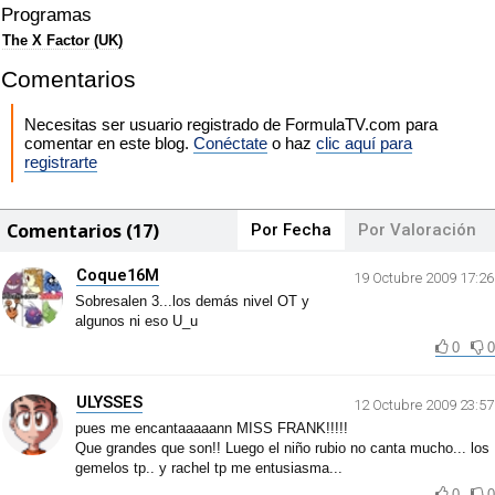
Programas
The X Factor (UK)
Comentarios
Necesitas ser usuario registrado de FormulaTV.com para
comentar en este blog.
Conéctate
o haz
clic aquí para
registrarte
Comentarios (17)
Por Fecha
Por Valoración
Coque16M
19 Octubre 2009 17:26
Sobresalen 3...los demás nivel OT y
algunos ni eso U_u
0
0
ULYSSES
12 Octubre 2009 23:57
pues me encantaaaaann MISS FRANK!!!!!
Que grandes que son!! Luego el niño rubio no canta mucho... los
gemelos tp.. y rachel tp me entusiasma...
0
0