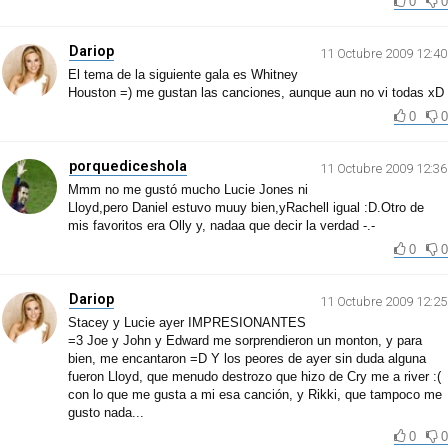
0
0
Dariop
11 Octubre 2009 12:40
El tema de la siguiente gala es Whitney
Houston =) me gustan las canciones, aunque aun no vi todas xD
0
0
porquediceshola
11 Octubre 2009 12:36
Mmm no me gustó mucho Lucie Jones ni
Lloyd,pero Daniel estuvo muuy bien,yRachell igual :D.Otro de
mis favoritos era Olly y, nadaa que decir la verdad -.-
0
0
Dariop
11 Octubre 2009 12:25
Stacey y Lucie ayer IMPRESIONANTES
=3 Joe y John y Edward me sorprendieron un monton, y para
bien, me encantaron =D Y los peores de ayer sin duda alguna
fueron Lloyd, que menudo destrozo que hizo de Cry me a river :(
con lo que me gusta a mi esa canción, y Rikki, que tampoco me
gusto nada...
0
0