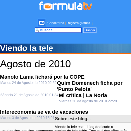
Conectarse
|
Registro gratuito
Viendo la tele
Agosto de 2010
Manolo Lama fichará por la COPE
Quim Doménech ficha por
Martes 24 de Agosto de 2010 02:52
'Punto Pelota'
Mi crítica | La Noria
Sábado 21 de Agosto de 2010 01:34
Viernes 20 de Agosto de 2010 22:29
Intereconomía se va de vacaciones
Martes 3 de Agosto de 2010 15:01
Sobre este blog...
Viendo la tele es un blog dedicado a