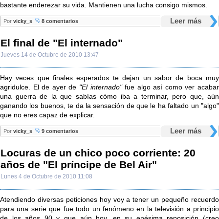
bastante enderezar su vida. Mantienen una lucha consigo mismos.
Leer más
Por
vicky_s
8 comentarios
El final de "El internado"
Jueves 14 de Octubre de 2010 13:47
Hay veces que finales esperados te dejan un sabor de boca muy
agridulce. El de ayer de
"El internado"
fue algo así como ver acaba
una guerra de la que sabías cómo iba a terminar, pero que, aún
ganando los buenos, te da la sensación de que le ha faltado un "algo"
que no eres capaz de explicar.
Leer más
Por
vicky_s
9 comentarios
Locuras de un chico poco corriente: 20
años de "El príncipe de Bel Air"
Lunes 4 de Octubre de 2010 11:08
Atendiendo diversas peticiones hoy voy a tener un pequeño recuerdo
para una serie que fue todo un fenómeno en la televisión a principio
de los años 90 y que aún hoy, en su enésima reposición (creo