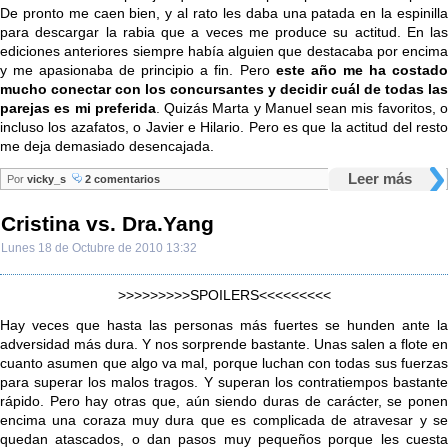
De pronto me caen bien, y al rato les daba una patada en la espinilla
para descargar la rabia que a veces me produce su actitud. En las
ediciones anteriores siempre había alguien que destacaba por encima
y me apasionaba de principio a fin. Pero
este año me ha costad
mucho conectar con los concursantes y decidir cuál de todas las
parejas es mi preferida
. Quizás Marta y Manuel sean mis favoritos, 
incluso los azafatos, o Javier e Hilario. Pero es que la actitud del resto
me deja demasiado desencajada.
Leer más
Por
vicky_s
2 comentarios
Cristina vs. Dra.Yang
Lunes 18 de Octubre de 2010 13:32
>>>>>>>>>SPOILERS<<<<<<<<<
Hay veces que hasta las personas más fuertes se hunden ante la
adversidad más dura. Y nos sorprende bastante. Unas salen a flote en
cuanto asumen que algo va mal, porque luchan con todas sus fuerzas
para superar los malos tragos. Y superan los contratiempos bastante
rápido. Pero hay otras que, aún siendo duras de carácter, se ponen
encima una coraza muy dura que es complicada de atravesar y se
quedan atascados, o dan pasos muy pequeños porque les cuesta