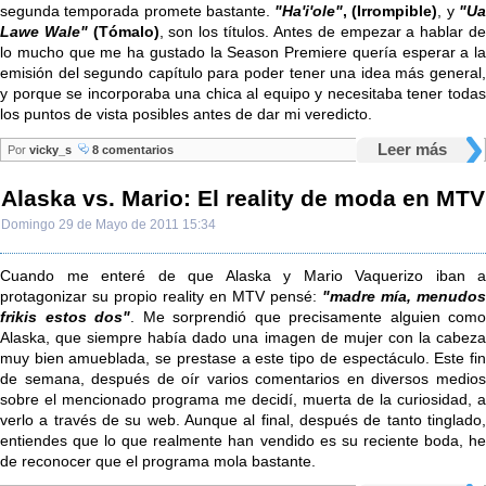
segunda temporada promete bastante.
"Ha'i'ole"
, (Irrompible)
, y
"U
Lawe Wale"
(Tómalo)
, son los títulos. Antes de empezar a hablar d
lo mucho que me ha gustado la Season Premiere quería esperar a la
emisión del segundo capítulo para poder tener una idea más general,
y porque se incorporaba una chica al equipo y necesitaba tener todas
los puntos de vista posibles antes de dar mi veredicto.
Leer más
Por
vicky_s
8 comentarios
Alaska vs. Mario: El reality de moda en MTV
Domingo 29 de Mayo de 2011 15:34
Cuando me enteré de que Alaska y Mario Vaquerizo iban a
protagonizar su propio reality en MTV pensé:
"madre mía, menudos
frikis estos dos"
. Me sorprendió que precisamente alguien como
Alaska, que siempre había dado una imagen de mujer con la cabeza
muy bien amueblada, se prestase a este tipo de espectáculo. Este fin
de semana, después de oír varios comentarios en diversos medios
sobre el mencionado programa me decidí, muerta de la curiosidad, a
verlo a través de su web. Aunque al final, después de tanto tinglado,
entiendes que lo que realmente han vendido es su reciente boda, he
de reconocer que el programa mola bastante.