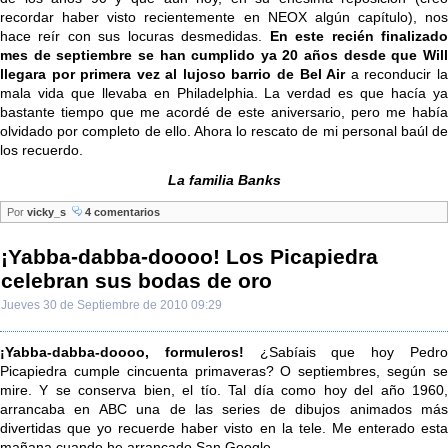
recordar haber visto recientemente en NEOX algún capítulo), nos
hace reír con sus locuras desmedidas.
En este recién finalizad
mes de septiembre se han cumplido ya 20 años desde que Will
llegara por primera vez al lujoso barrio de Bel Air
a reconducir la
mala vida que llevaba en Philadelphia. La verdad es que hacía ya
bastante tiempo que me acordé de este aniversario, pero me había
olvidado por completo de ello. Ahora lo rescato de mi personal baúl de
los recuerdo.
La familia Banks
Por
vicky_s
4 comentarios
¡Yabba-dabba-doooo! Los Picapiedra
celebran sus bodas de oro
Jueves 30 de Septiembre de 2010 09:29
¡Yabba-dabba-doooo, formuleros!
¿Sabíais que hoy Pedr
Picapiedra cumple cincuenta primaveras? O septiembres, según se
mire. Y se conserva bien, el tío. Tal día como hoy del año 1960,
arrancaba en ABC una de las series de dibujos animados más
divertidas que yo recuerde haber visto en la tele. Me enterado esta
mañana cuando he arrancado San Google.