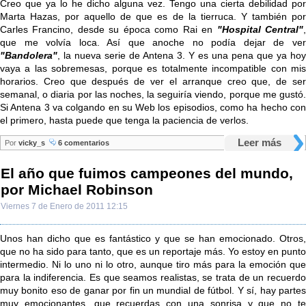
Creo que ya lo he dicho alguna vez. Tengo una cierta debilidad por
Marta Hazas, por aquello de que es de la tierruca. Y también por
Carles Francino, desde su época como Rai en
"Hospital Central"
que me volvía loca. Así que anoche no podía dejar de ver
"Bandolera"
, la nueva serie de Antena 3. Y es una pena que ya hoy
vaya a las sobremesas, porque es totalmente incompatible con mis
horarios. Creo que después de ver el arranque creo que, de ser
semanal, o diaria por las noches, la seguiría viendo, porque me gustó.
Si Antena 3 va colgando en su Web los episodios, como ha hecho con
el primero, hasta puede que tenga la paciencia de verlos.
Leer más
Por
vicky_s
6 comentarios
El año que fuimos campeones del mundo,
por Michael Robinson
Viernes 7 de Enero de 2011 12:15
Unos han dicho que es fantástico y que se han emocionado. Otros,
que no ha sido para tanto, que es un reportaje más. Yo estoy en punto
intermedio. Ni lo uno ni lo otro, aunque tiro más para la emoción que
para la indiferencia. Es que seamos realistas, se trata de un recuerdo
muy bonito eso de ganar por fin un mundial de fútbol. Y sí, hay partes
muy emocionantes, que recuerdas con una sonrisa y que no te