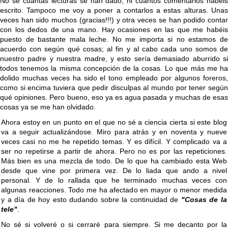
No sé cuantas lecturas se han dado, ni cuantos comentarios habéis
escrito. Tampoco me voy a poner a contarlos a estas alturas. Unas
veces han sido muchos (gracias!!!) y otra veces se han podido contar
con los dedos de una mano. Hay ocasiones en las que me habéis
puesto de bastante mala leche. No me importa si no estamos de
acuerdo con según qué cosas; al fin y al cabo cada uno somos de
nuestro padre y nuestra madre, y esto sería demasiado aburrido si
todos tenemos la misma concepción de la cosas. Lo que más me ha
dolido muchas veces ha sido el tono empleado por algunos foreros,
como si encima tuviera que pedir disculpas al mundo por tener según
qué opiniones. Pero bueno, eso ya es agua pasada y muchas de esas
cosas ya se me han olvidado.
Ahora estoy en un punto en el que no sé a ciencia cierta si este blog
va a seguir actualizándose. Miro para atrás y en noventa y nueve
veces casi no me he repetido temas. Y es difícil. Y complicado va a
ser no repetirse a partir de ahora. Pero no es por las repeticiones.
Más bien es una mezcla de todo. De lo que ha cambiado esta Web
desde que vine por primera vez. De lo liada que ando a nivel
personal. Y de lo rallada que he terminado muchas veces con
algunas reacciones. Todo me ha afectado en mayor o menor medida
y a día de hoy esto dudando sobre la continuidad de
"Cosas de la
tele"
.
No sé si volveré o si cerraré para siempre. Si me decanto por la