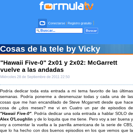
Conectarse
|
Registro gratuito
Cosas de la tele by Vicky
"Hawaii Five-0" 2x01 y 2x02: McGarrett
vuelve a las andadas
Miércoles 28 de Septiembre de 2011 22:50
Podría dedicar toda esta entrada a mi tema favorito de las últimas
semanas. Podría ponerme a desmenuzar todas y cada una de las
cosas que me han encandilado de Steve Mcgarrett desde que hace
cosa de ¿dos meses? me vi en Cuatro un par de episodios de
"Hawaii Five-0"
. Podría dedicar una sola entrada a hablar SOLO d
Alex O'Loughlin
y de lo loquita que me tiene. Pero voy a ser buena 
voy a comentar la vuelta a la parrilla americana de la serie de CBS,
que lo ha hecho con dos buenos episodios en los que vemos que la