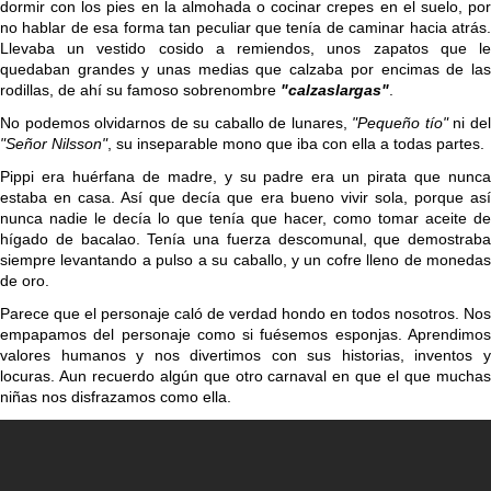
dormir con los pies en la almohada o cocinar crepes en el suelo, por
no hablar de esa forma tan peculiar que tenía de caminar hacia atrás.
Llevaba un vestido cosido a remiendos, unos zapatos que le
quedaban grandes y unas medias que calzaba por encimas de las
rodillas, de ahí su famoso sobrenombre
"calzaslargas"
.
No podemos olvidarnos de su caballo de lunares,
"Pequeño tío"
ni de
"Señor Nilsson"
, su inseparable mono que iba con ella a todas partes.
Pippi era huérfana de madre, y su padre era un pirata que nunca
estaba en casa. Así que decía que era bueno vivir sola, porque así
nunca nadie le decía lo que tenía que hacer, como tomar aceite de
hígado de bacalao. Tenía una fuerza descomunal, que demostraba
siempre levantando a pulso a su caballo, y un cofre lleno de monedas
de oro.
Parece que el personaje caló de verdad hondo en todos nosotros. Nos
empapamos del personaje como si fuésemos esponjas. Aprendimos
valores humanos y nos divertimos con sus historias, inventos y
locuras. Aun recuerdo algún que otro carnaval en que el que muchas
niñas nos disfrazamos como ella.