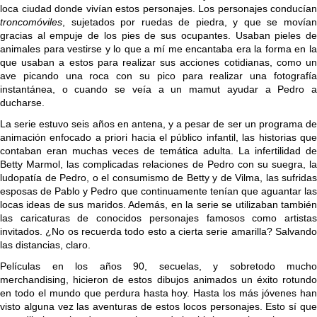
loca ciudad donde vivían estos personajes. Los personajes conducían
troncomóviles
, sujetados por ruedas de piedra, y que se movían
gracias al empuje de los pies de sus ocupantes. Usaban pieles de
animales para vestirse y lo que a mí me encantaba era la forma en la
que usaban a estos para realizar sus acciones cotidianas, como un
ave picando una roca con su pico para realizar una fotografía
instantánea, o cuando se veía a un mamut ayudar a Pedro a
ducharse.
La serie estuvo seis años en antena, y a pesar de ser un programa de
animación enfocado a priori hacia el público infantil, las historias que
contaban eran muchas veces de temática adulta. La infertilidad de
Betty Marmol, las complicadas relaciones de Pedro con su suegra, la
ludopatía de Pedro, o el consumismo de Betty y de Vilma, las sufridas
esposas de Pablo y Pedro que continuamente tenían que aguantar las
locas ideas de sus maridos. Además, en la serie se utilizaban también
las caricaturas de conocidos personajes famosos como artistas
invitados. ¿No os recuerda todo esto a cierta serie amarilla? Salvando
las distancias, claro.
Películas en los años 90, secuelas, y sobretodo mucho
merchandising, hicieron de estos dibujos animados un éxito rotundo
en todo el mundo que perdura hasta hoy. Hasta los más jóvenes han
visto alguna vez las aventuras de estos locos personajes. Esto sí que