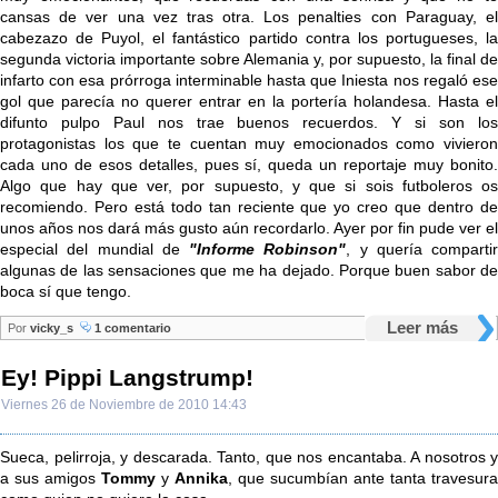
cansas de ver una vez tras otra. Los penalties con Paraguay, el
cabezazo de Puyol, el fantástico partido contra los portugueses, la
segunda victoria importante sobre Alemania y, por supuesto, la final de
infarto con esa prórroga interminable hasta que Iniesta nos regaló ese
gol que parecía no querer entrar en la portería holandesa. Hasta el
difunto pulpo Paul nos trae buenos recuerdos. Y si son los
protagonistas los que te cuentan muy emocionados como vivieron
cada uno de esos detalles, pues sí, queda un reportaje muy bonito.
Algo que hay que ver, por supuesto, y que si sois futboleros os
recomiendo. Pero está todo tan reciente que yo creo que dentro de
unos años nos dará más gusto aún recordarlo. Ayer por fin pude ver el
especial del mundial de
"Informe Robinson"
, y quería compartir
algunas de las sensaciones que me ha dejado. Porque buen sabor de
boca sí que tengo.
Leer más
Por
vicky_s
1 comentario
Ey! Pippi Langstrump!
Viernes 26 de Noviembre de 2010 14:43
Sueca, pelirroja, y descarada. Tanto, que nos encantaba. A nosotros y
a sus amigos
Tommy
y
Annika
, que sucumbían ante tanta travesura