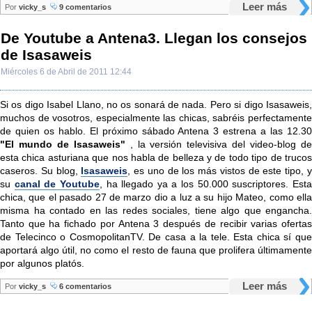
Leer más
Por
vicky_s
9 comentarios
De Youtube a Antena3. Llegan los consejos
de Isasaweis
Miércoles 6 de Abril de 2011 12:44
Si os digo Isabel Llano, no os sonará de nada. Pero si digo Isasaweis,
muchos de vosotros, especialmente las chicas, sabréis perfectamente
de quien os hablo. El próximo sábado Antena 3 estrena a las 12.30
"El mundo de Isasaweis"
, la versión televisiva del video-blog d
esta chica asturiana que nos habla de belleza y de todo tipo de trucos
caseros. Su blog,
Isasaweis
, es uno de los más vistos de este tipo, 
su
canal de Youtube
, ha llegado ya a los 50.000 suscriptores. Est
chica, que el pasado 27 de marzo dio a luz a su hijo Mateo, como ella
misma ha contado en las redes sociales, tiene algo que engancha.
Tanto que ha fichado por Antena 3 después de recibir varias ofertas
de Telecinco o CosmopolitanTV. De casa a la tele. Esta chica sí que
aportará algo útil, no como el resto de fauna que prolifera últimamente
por algunos platós.
Leer más
Por
vicky_s
6 comentarios