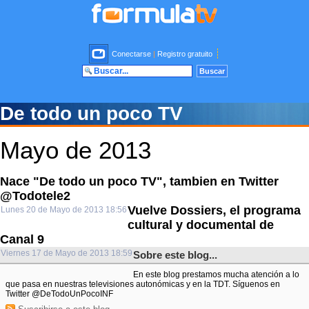
Conectarse
|
Registro gratuito
De todo un poco TV
Mayo de 2013
Nace "De todo un poco TV", tambien en Twitter
@Todotele2
Vuelve Dossiers, el programa
Lunes 20 de Mayo de 2013 18:56
cultural y documental de
Canal 9
Viernes 17 de Mayo de 2013 18:59
Sobre este blog...
En este blog prestamos mucha atención a lo
que pasa en nuestras televisiones autonómicas y en la TDT. Síguenos en
Twitter @DeTodoUnPocoINF