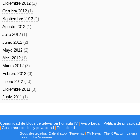
Diciembre 2012
(2)
Octubre 2012
(1)
Septiembre 2012
(1)
Agosto 2012
(1)
Julio 2012
(1)
Junio 2012
(2)
Mayo 2012
(2)
Abril 2012
(1)
Marzo 2012
(3)
Febrero 2012
(3)
Enero 2012
(10)
Diciembre 2011
(3)
Junio 2011
(1)
Comunidad de
blogs de televisión
FormulaTV
|
Aviso Legal
|
Política de privacidad
|
Gestionar cookies y privacidad
|
Publicidad
Blogs destacados:
Dale al stop
|
Teuvemix
|
TV News
|
The X Factor
|
La otra
visión
|
The Screener