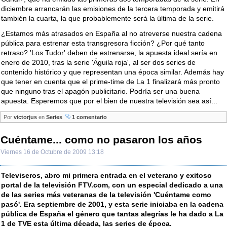
diciembre arrancarán las emisiones de la tercera temporada y emitirá
también la cuarta, la que probablemente será la última de la serie.
¿Estamos más atrasados en España al no atreverse nuestra cadena
pública para estrenar esta transgresora ficción? ¿Por qué tanto
retraso? 'Los Tudor' deben de estrenarse, la apuesta ideal sería en
enero de 2010, tras la serie 'Águila roja', al ser dos series de
contenido histórico y que representan una época similar. Además hay
que tener en cuenta que el prime-time de La 1 finalizará más pronto
que ninguno tras el apagón publicitario. Podría ser una buena
apuesta. Esperemos que por el bien de nuestra televisión sea así...
Por
victorjus
en
Series
1 comentario
Cuéntame... como no pasaron los años
Viernes 16 de Octubre de 2009 13:18
Televiseros, abro mi primera entrada en el veterano y exitoso
portal de la televisión FTV.com, con un especial dedicado a una
de las series más veteranas de la televisión 'Cuéntame como
pasó'. Era septiembre de 2001, y esta serie iniciaba en la cadena
pública de España el género que tantas alegrías le ha dado a La
1 de TVE esta última década, las series de época.