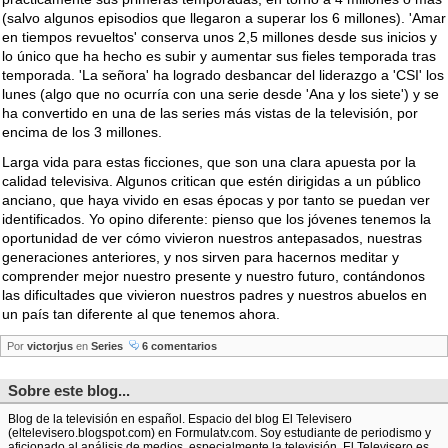
(salvo algunos episodios que llegaron a superar los 6 millones). 'Amar
en tiempos revueltos' conserva unos 2,5 millones desde sus inicios y
lo único que ha hecho es subir y aumentar sus fieles temporada tras
temporada. 'La señora' ha logrado desbancar del liderazgo a 'CSI' los
lunes (algo que no ocurría con una serie desde 'Ana y los siete') y se
ha convertido en una de las series más vistas de la televisión, por
encima de los 3 millones.
Larga vida para estas ficciones, que son una clara apuesta por la
calidad televisiva. Algunos critican que estén dirigidas a un público
anciano, que haya vivido en esas épocas y por tanto se puedan ver
identificados. Yo opino diferente: pienso que los jóvenes tenemos la
oportunidad de ver cómo vivieron nuestros antepasados, nuestras
generaciones anteriores, y nos sirven para hacernos meditar y
comprender mejor nuestro presente y nuestro futuro, contándonos
las dificultades que vivieron nuestros padres y nuestros abuelos en
un país tan diferente al que tenemos ahora.
Por
victorjus
en
Series
6 comentarios
Sobre este blog...
Blog de la televisión en español. Espacio del blog El Televisero
(eltelevisero.blogspot.com) en Formulatv.com. Soy estudiante de periodismo y
aficionado al análisis de medios, especialmente la televisión. El Televisero es