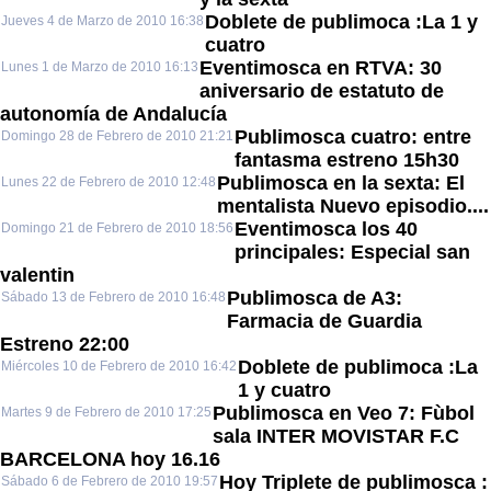
Doblete de publimoca :La 1 y
Jueves 4 de Marzo de 2010 16:38
cuatro
Eventimosca en RTVA: 30
Lunes 1 de Marzo de 2010 16:13
aniversario de estatuto de
autonomía de Andalucía
Publimosca cuatro: entre
Domingo 28 de Febrero de 2010 21:21
fantasma estreno 15h30
Publimosca en la sexta: El
Lunes 22 de Febrero de 2010 12:48
mentalista Nuevo episodio....
Eventimosca los 40
Domingo 21 de Febrero de 2010 18:56
principales: Especial san
valentin
Publimosca de A3:
Sábado 13 de Febrero de 2010 16:48
Farmacia de Guardia
Estreno 22:00
Doblete de publimoca :La
Miércoles 10 de Febrero de 2010 16:42
1 y cuatro
Publimosca en Veo 7: Fùbol
Martes 9 de Febrero de 2010 17:25
sala INTER MOVISTAR F.C
BARCELONA hoy 16.16
Hoy Triplete de publimosca :
Sábado 6 de Febrero de 2010 19:57