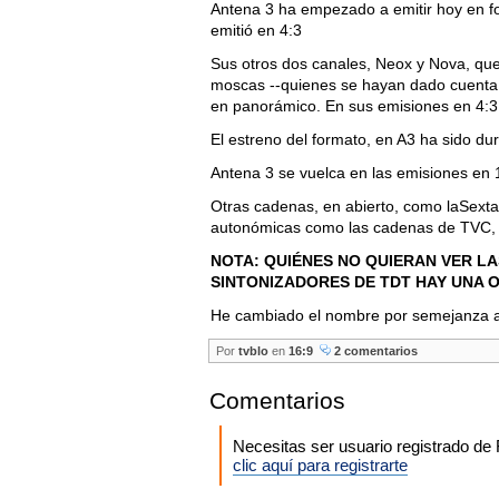
Antena 3 ha empezado a emitir hoy en f
emitió en 4:3
Sus otros dos canales, Neox y Nova, qu
moscas --quienes se hayan dado cuenta,
en panorámico. En sus emisiones en 4:3
El estreno del formato, en A3 ha sido d
Antena 3 se vuelca en las emisiones en 
Otras cadenas, en abierto, como laSexta
autonómicas como las cadenas de TVC, 
NOTA: QUIÉNES NO QUIERAN VER LA
SINTONIZADORES DE TDT HAY UNA O
He cambiado el nombre por semejanza a
Por
tvblo
en
16:9
2 comentarios
Comentarios
Necesitas ser usuario registrado d
clic aquí para registrarte