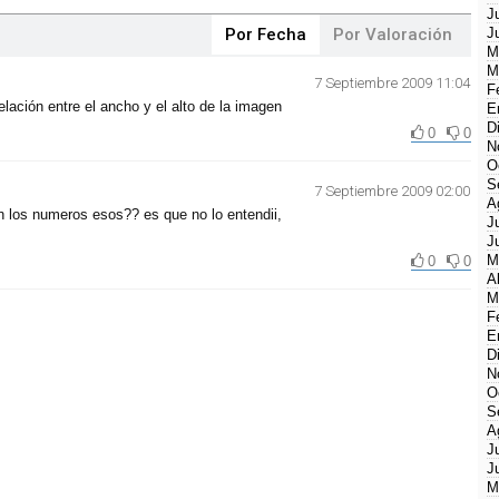
J
Por Fecha
Por Valoración
J
M
M
7 Septiembre 2009 11:04
F
elación entre el ancho y el alto de la imagen
E
D
0
0
N
O
S
7 Septiembre 2009 02:00
A
n los numeros esos?? es que no lo entendii,
J
J
M
0
0
A
M
F
E
D
N
O
S
A
J
J
M