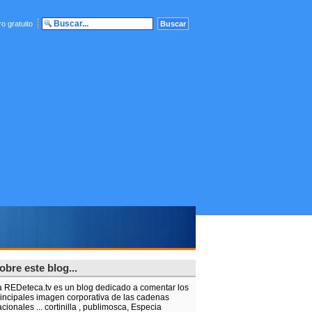
o gratuito
obre este blog...
a REDeteca.tv es un blog dedicado a comentar los
rincipales imagen corporativa de las cadenas
cionales ... cortinilla , publimosca, Especia