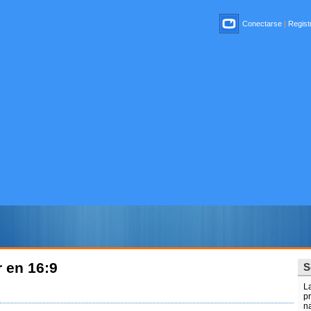
Conectarse
|
Registr
 en 16:9
S
L
p
na