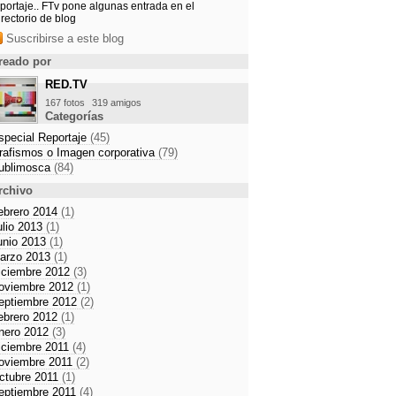
portaje.. FTv pone algunas entrada en el
rectorio de blog
Suscribirse a este blog
reado por
RED.TV
167 fotos
319 amigos
Categorías
special Reportaje
(45)
rafismos o Imagen corporativa
(79)
ublimosca
(84)
rchivo
ebrero 2014
(1)
ulio 2013
(1)
unio 2013
(1)
arzo 2013
(1)
iciembre 2012
(3)
oviembre 2012
(1)
eptiembre 2012
(2)
ebrero 2012
(1)
nero 2012
(3)
iciembre 2011
(4)
oviembre 2011
(2)
ctubre 2011
(1)
eptiembre 2011
(4)