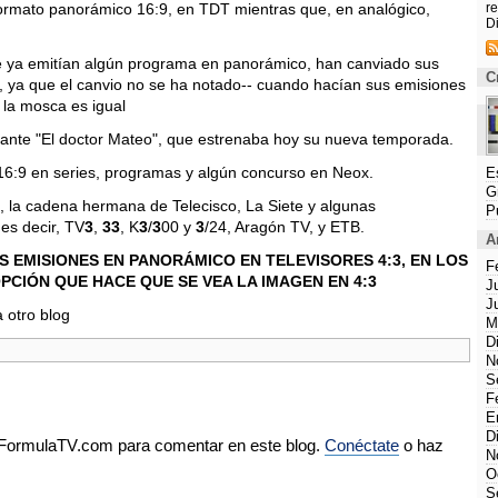
ormato panorámico 16:9, en TDT mientras que, en analógico,
re
Di
e ya emitían algún programa en panorámico, han canviado sus
C
 ya que el canvio no se ha notado-- cuando hacían sus emisiones
 la mosca es igual
urante "El doctor Mateo", que estrenaba hoy su nueva temporada.
16:9 en series, programas y algún concurso en Neox.
E
G
, la cadena hermana de Telecisco, La Siete y algunas
P
es decir, TV
3
,
33
, K
3
/
3
00 y
3
/24, Aragón TV, y ETB.
A
S EMISIONES EN PANORÁMICO EN TELEVISORES 4:3, EN LOS
F
PCIÓN QUE HACE QUE SE VEA LA IMAGEN EN 4:3
J
J
 otro blog
M
D
N
S
F
E
D
e FormulaTV.com para comentar en este blog.
Conéctate
o haz
N
O
S