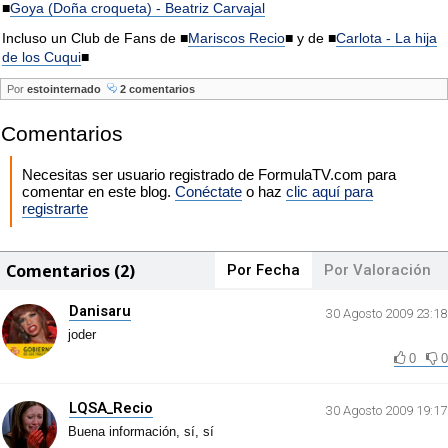
■
Goya (Doña croqueta) - Beatriz Carvajal
Incluso un Club de Fans de ■
Mariscos Recio
■ y de ■
Carlota - La hija
de los Cuqui
■
Por
estointernado
2 comentarios
Comentarios
Necesitas ser usuario registrado de FormulaTV.com para
comentar en este blog.
Conéctate
o haz
clic aquí para
registrarte
Comentarios (2)
Por Fecha
Por Valoración
Danisaru
30 Agosto 2009 23:18
joder
0
0
LQSA_Recio
30 Agosto 2009 19:17
Buena información, sí, sí