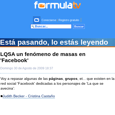
Conectarse
|
Registro gratuito
Está pasando, lo estás leyendo
LQSA un fenómeno de masas en
'Facebook'
Domingo 30 de Agosto de 2009 18:37
Voy a repasar algunas de las
páginas
,
grupos
, et... que existen en la
red social 'Facebook' dedicadas a los personajes de 'La que se
avecina':
■
Judith Becker - Cristina Castaño