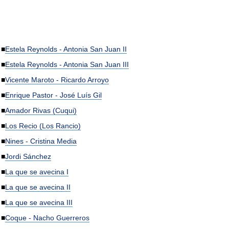
■
Estela Reynolds - Antonia San Juan II
■
Estela Reynolds - Antonia San Juan III
■
Vicente Maroto - Ricardo Arroyo
■
Enrique Pastor - José Luís Gil
■
Amador Rivas (Cuqui)
■
Los Recio (Los Rancio)
■
Nines - Cristina Media
■
Jordi Sánchez
■
La que se avecina I
■
La que se avecina II
■
La que se avecina III
■
Coque - Nacho Guerreros