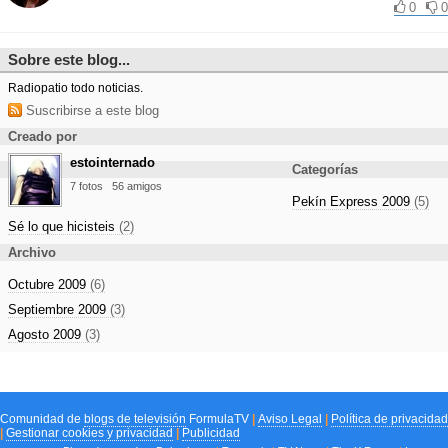
0
0
Sobre este blog...
Radiopatio todo noticias.
Suscribirse a este blog
Creado por
estointernado
Categorías
7 fotos
56 amigos
Pekín Express 2009
(5)
Sé lo que hicisteis
(2)
Archivo
Octubre 2009
(6)
Septiembre 2009
(3)
Agosto 2009
(3)
Comunidad de
blogs de televisión
FormulaTV
|
Aviso Legal
|
Política de privacidad
|
Gestionar cookies y privacidad
|
Publicidad