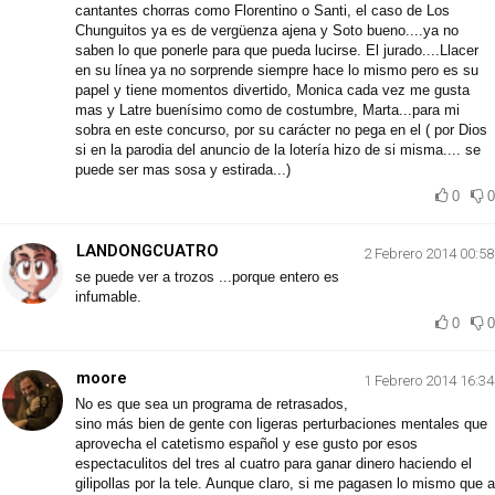
cantantes chorras como Florentino o Santi, el caso de Los
Chunguitos ya es de vergüenza ajena y Soto bueno....ya no
saben lo que ponerle para que pueda lucirse. El jurado....Llacer
en su línea ya no sorprende siempre hace lo mismo pero es su
papel y tiene momentos divertido, Monica cada vez me gusta
mas y Latre buenísimo como de costumbre, Marta...para mi
sobra en este concurso, por su carácter no pega en el ( por Dios
si en la parodia del anuncio de la lotería hizo de si misma.... se
puede ser mas sosa y estirada...)
0
0
LANDONGCUATRO
2 Febrero 2014 00:58
se puede ver a trozos ...porque entero es
infumable.
0
0
moore
1 Febrero 2014 16:34
No es que sea un programa de retrasados,
sino más bien de gente con ligeras perturbaciones mentales que
aprovecha el catetismo español y ese gusto por esos
espectaculitos del tres al cuatro para ganar dinero haciendo el
gilipollas por la tele. Aunque claro, si me pagasen lo mismo que a