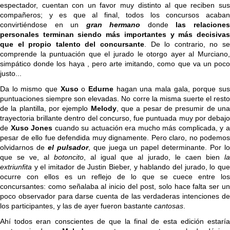
espectador, cuentan con un favor muy distinto al que reciben sus
compañeros; y es que al final, todos los concursos acaban
convirtiéndose en un
gran hermano
donde
las relacione
personales terminan siendo más importantes y más decisivas
que el propio talento del concursante
. De lo contrario, no se
comprende la puntuación que el jurado le otorgo ayer al Murciano,
simpático donde los haya , pero arte imitando, como que va un poco
justo...
Da lo mismo que
Xuso
o
Edurne
hagan una mala gala, porque su
puntuaciones siempre son elevadas. No corre la misma suerte el resto
de la plantilla, por ejemplo
Melody
, que a pesar de presumir de un
trayectoria brillante dentro del concurso, fue puntuada muy por debajo
de
Xuso Jones
cuando su actuación era mucho más complicada, y 
pesar de ello fue defendida muy dignamente. Pero claro, no podemos
olvidarnos de
el pulsador
, que juega un papel determinante. Por l
que se ve, al
botoncito
, al igual que al jurado, le caen bien
la
extriunfita
y el imitador de Justin Bieber, y hablando del jurado, lo qu
ocurre con ellos es un reflejo de lo que se cuece entre los
concursantes: como señalaba al inicio del post, solo hace falta ser un
poco observador para darse cuenta de las verdaderas intenciones de
los participantes, y las de ayer fueron bastante
cantosas
.
Ahí todos eran conscientes de que la final de esta edición estaría