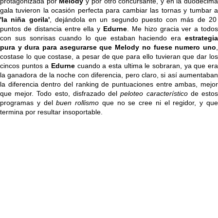
protagonizada por
Melody
y por otro concursante, y en la duodécim
gala tuvieron la ocasión perfecta para cambiar las tornas y tumbar a
'la niña gorila'
, dejándola en un segundo puesto con más de 20
puntos de distancia entre ella y
Edurne
. Me hizo gracia ver a todos
con sus sonrisas cuando lo que estaban haciendo era
estrategia
pura y dura para asegurarse que
Melody
no fuese numero uno
costase lo que costase, a pesar de que para ello tuvieran que dar los
cincos puntos a
Edurne
cuando a esta ultima le sobraran, ya que era
la ganadora de la noche con diferencia, pero claro, si así aumentaban
la diferencia dentro del ranking de puntuaciones entre ambas, mejor
que mejor. Todo esto, disfrazado del
peloteo característico
de esto
programas y del
buen rollismo
que no se cree ni el regidor, y qu
termina por resultar insoportable.