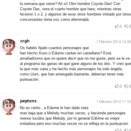
la semana que viene? Ah si! Otro hombre Coyote Dax! Con
Coyote Dax, sera el cuarto hombre que hara, mientras otras
hicieron 1 o 2, y algunos de esos otros hombres imitado por otros
concursantes tenia voz como afeminada.
0
0
crgh
1 Febrero 2014 14:26
Os habéis fijado cuantos personajes que
han hecho Xuso o Edurne cantan en castellano? Está
amañadísimo que no quiere decir que no me guste, pero se le ve
al programa las ganas de que gane alguno de los dos. Y creo que
la que más varia y ha hecho más personajes ha sido ángela,
como Llum, que han arriesgado bastante, deberían tener más
puntuación.
0
0
peptons
1 Febrero 2014 11:13
No es cierto , a Edurne le han dado nota
mas baja que a Melody muchas veces, y haciendo personajes
menos lucidos que Melody, por lo general EdUrne es mejor
imitadora pero eso muchas veces no se refleja en la puntuacion
0
0