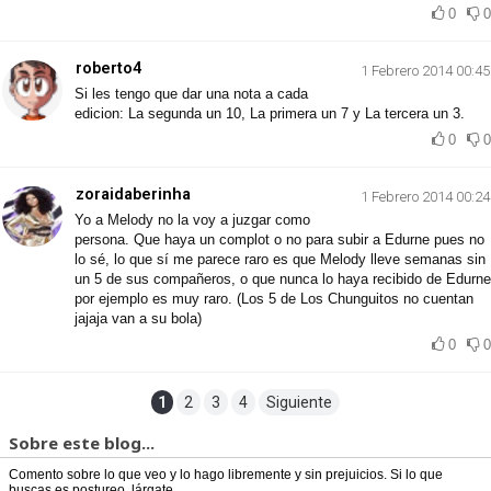
0
0
roberto4
1 Febrero 2014 00:45
Si les tengo que dar una nota a cada
edicion: La segunda un 10, La primera un 7 y La tercera un 3.
0
0
zoraidaberinha
1 Febrero 2014 00:24
Yo a Melody no la voy a juzgar como
persona. Que haya un complot o no para subir a Edurne pues no
lo sé, lo que sí me parece raro es que Melody lleve semanas sin
un 5 de sus compañeros, o que nunca lo haya recibido de Edurne
por ejemplo es muy raro. (Los 5 de Los Chunguitos no cuentan
jajaja van a su bola)
0
0
1
2
3
4
Siguiente
Sobre este blog...
Comento sobre lo que veo y lo hago libremente y sin prejuicios. Si lo que
buscas es postureo, lárgate.