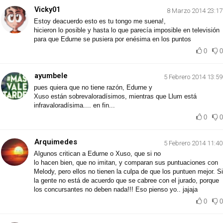
Vicky01
8 Marzo 2014 23:17
Estoy deacuerdo esto es tu tongo me suena!,
hicieron lo posible y hasta lo que parecía imposible en televisión
para que Edurne se pusiera por enésima en los puntos
0
0
ayumbele
5 Febrero 2014 13:59
pues quiera que no tiene razón, Edurne y
Xuso están sobrevaloradísimos, mientras que Llum está
infravaloradísima.... en fin...
0
0
Arquimedes
5 Febrero 2014 11:40
Algunos critican a Edurne o Xuso, que si no
lo hacen bien, que no imitan, y comparan sus puntuaciones con
Melody, pero ellos no tienen la culpa de que los puntuen mejor. Si
la gente no está de acuerdo que se cabree con el jurado, porque
los concursantes no deben nada!!! Eso pienso yo.. jajaja
0
0