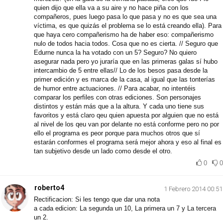
quien dijo que ella va a su aire y no hace piña con los
compañeros, pues luego pasa lo que pasa y no es que sea una
víctima, es que quizás el problema se lo está creando ella). Para
que haya cero compañerismo ha de haber eso: compañerismo
nulo de todos hacia todos. Cosa que no es cierta. // Seguro que
Edurne nunca la ha votado con un 5? Seguro? No quiero
asegurar nada pero yo juraría que en las primeras galas sí hubo
intercambio de 5 entre ellas// Lo de los besos pasa desde la
primer edición y es marca de la casa, al igual que las tonterías
de humor entre actuaciones. // Para acabar, no intentéis
comparar los perfiles con otras ediciones. Son personajes
distintos y están más que a la altura. Y cada uno tiene sus
favoritos y está claro qeu quien apuesta por alguien que no está
al nivel de los qeu van por delante no está conforme pero no por
ello el programa es peor porque para muchos otros que sí
estarán conformes el programa será mejor ahora y eso al final es
tan subjetivo desde un lado como desde el otro.
0
0
roberto4
1 Febrero 2014 00:51
Rectificacion: Si les tengo que dar una nota
a cada edicion: La segunda un 10, La primera un 7 y La tercera
un 2.