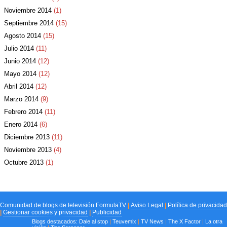
Noviembre 2014
(1)
Septiembre 2014
(15)
Agosto 2014
(15)
Julio 2014
(11)
Junio 2014
(12)
Mayo 2014
(12)
Abril 2014
(12)
Marzo 2014
(9)
Febrero 2014
(11)
Enero 2014
(6)
Diciembre 2013
(11)
Noviembre 2013
(4)
Octubre 2013
(1)
Comunidad de
blogs de televisión
FormulaTV
|
Aviso Legal
|
Política de privacidad
|
Gestionar cookies y privacidad
|
Publicidad
Blogs destacados:
Dale al stop
|
Teuvemix
|
TV News
|
The X Factor
|
La otra