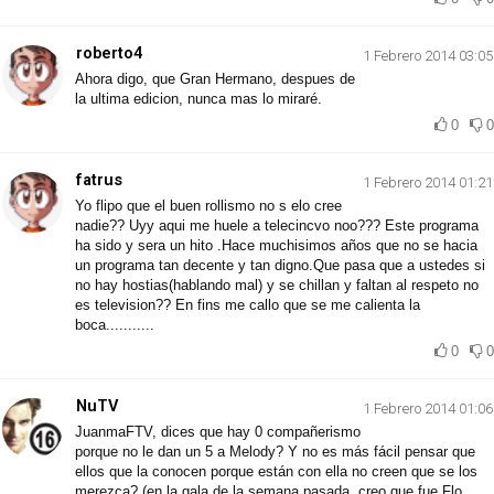
roberto4
1 Febrero 2014 03:05
Ahora digo, que Gran Hermano, despues de
la ultima edicion, nunca mas lo miraré.
0
0
fatrus
1 Febrero 2014 01:21
Yo flipo que el buen rollismo no s elo cree
nadie?? Uyy aqui me huele a telecincvo noo??? Este programa
ha sido y sera un hito .Hace muchisimos años que no se hacia
un programa tan decente y tan digno.Que pasa que a ustedes si
no hay hostias(hablando mal) y se chillan y faltan al respeto no
es television?? En fins me callo que se me calienta la
boca...........
0
0
NuTV
1 Febrero 2014 01:06
JuanmaFTV, dices que hay 0 compañerismo
porque no le dan un 5 a Melody? Y no es más fácil pensar que
ellos que la conocen porque están con ella no creen que se los
merezca? (en la gala de la semana pasada, creo que fue Flo