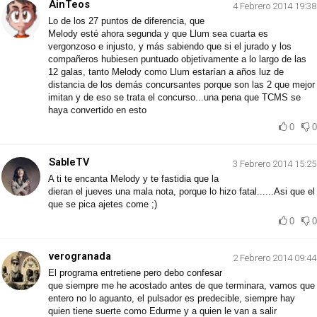
AinTeos
4 Febrero 2014 19:38
Lo de los 27 puntos de diferencia, que
Melody esté ahora segunda y que Llum sea cuarta es
vergonzoso e injusto, y más sabiendo que si el jurado y los
compañeros hubiesen puntuado objetivamente a lo largo de las
12 galas, tanto Melody como Llum estarían a años luz de
distancia de los demás concursantes porque son las 2 que mejor
imitan y de eso se trata el concurso...una pena que TCMS se
haya convertido en esto
0
0
SableTV
3 Febrero 2014 15:25
A ti te encanta Melody y te fastidia que la
dieran el jueves una mala nota, porque lo hizo fatal......Asi que el
que se pica ajetes come ;)
0
0
verogranada
2 Febrero 2014 09:44
El programa entretiene pero debo confesar
que siempre me he acostado antes de que terminara, vamos que
entero no lo aguanto, el pulsador es predecible, siempre hay
quien tiene suerte como Edurme y a quien le van a salir