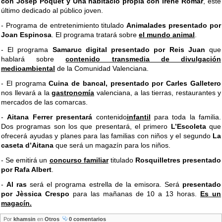
con Josep Poquet y Una habitació pròpia con Irene Romar
, este
último dedicado al público joven.
- Programa de entretenimiento titulado
Animalades presentado por
Joan Espinosa
. El programa tratará sobre
el mundo animal
.
- El programa
Samaruc digital presentado por Reis Juan
que
hablará sobre
contenido transmedia de divulgación
medioambiental
de la Comunidad Valenciana.
- El programa
Cuina de bancal, presentado por Carles Galletero
nos llevará a la
gastronomía
valenciana, a las tierras, restaurantes y
mercados de las comarcas.
-
Aitana Ferrer presentará
contenido
infantil
para toda la familia.
Dos programas son los que presentará, el primero
L’Escoleta
que
ofrecerá ayudas y planes para las familias con niños y el segundo
La
caseta d’Aitana
que será un magazín para los niños.
- Se emitirá un
concurso familiar
titulado
Rosquilletres presentado
por Rafa Albert
.
-
Al ras
será el programa estrella de la emisora. Será
presentado
por Jèssica Crespo
para las mañanas de 10 a 13 horas.
Es un
magacín.
Por
khamsin
en
Otros
0 comentarios