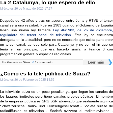
La 2 Catalunya, lo que espero de ello
Miércoles 26 de Marzo de 2025 17:27
Después de 42 años y tras un acuerdo entre Junts y RTVE el tercer
canal será una realidad. Fue en 1983 cuando el Gobierno de España
lanzó una nueva ley llamada
Ley 46/1983, de 26 de diciembre,
reguladora del tercer canal de televisión
. Esta ley se encuentr
derogada en la actualidad, pero no es necesario que exista para crear
un tercer canal, aunque solo para Catalunya y no con el fin que se
tenía en un principio, que era hacerlo similar a France 3 con
programación general y espacios regionales.
Leer más
Por
khamsin
en
Otros
1 comentario
¿Cómo es la tele pública de Suiza?
Miércoles 26 de Febrero de 2025 14:56
La televisión suiza es un poco peculiar, ya que llegan los canales de
los lugares limítrofes pero tiene canales propios públicos. El nombre
de la empresa pública es SRG SSR abreviado que realmente significa
Schweizerische Radio- und Fernsehgesellschaft - Société suisse de
radiodiffusion et télévision - Società svizzera di radiotelevisione -