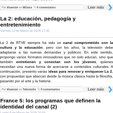
Leer más
Por
khamsin
en
Música
0 comentarios
La 2: educación, pedagogía y
entretenimiento
Viernes 13 de Marzo de 2026 17:00
La 2 de RTVE siempre ha sido un
canal comprometido con la
cultura y la educación
, pero con los años, la televisión deb
adaptarse a las nuevas demandas y públicos. En este sentido,
propongo varios formatos innovadores que no solo educan, sino que
también
entretienen y conectan con los jóvenes
, quiene
necesitan una nueva forma de acercarse a contenidos culturales. A
continuación, presento varias
ideas para renovar y enriquecer La 2
con propuestas que abarcan desde la música clásica hasta la filosofía,
pasando por el arte y la historia.
Leer más
Por
khamsin
en
Televisión
0 comentarios
France 5: los programas que definen la
identidad del canal (2)
Lunes 9 de Marzo de 2026 20:04