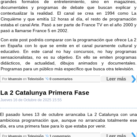
grandes formatos de entretenimiento, sino en magazines,
documentales y programas de debate que buscan explicar y
contextualizar la realidad. El canal se crea en 1994 como La
Cinquième y que emitía 12 horas al día, el resto de programación
estaba el canal Arte. Pasó a ser parte de France TV en el año 2000 y
pasó a llamarse France 5 en 2002.
Con este post podréis comparar con la programación que ofrece La 2
en España con lo que se emite en el canal puramente cultural y
educativo. En este canal no hay concursos, no hay programas
sensacionalistas, no es su objetivo. En ello se emiten programas
didácticos, de actualidad, dibujos animados y documentales.
Programas para un público más específico que busca otra televisión.
Leer más
Por
khamsin
en
Televisión
0 comentarios
La 2 Catalunya Primera Fase
Jueves 16 de Octubre de 2025 15:55
El pasado lunes 13 de octubre arrancaba La 2 Catalunya con una
ambiciosa programación que, aunque no arrancaba totalmente ese
día, era una primera fase para lo que estaba por venir.
Leer más
Por
khamsin
en
Televisión
1 comentario