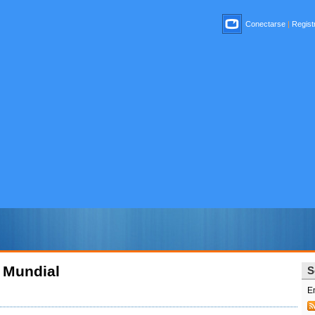
Conectarse
|
Registr
 Mundial
S
E