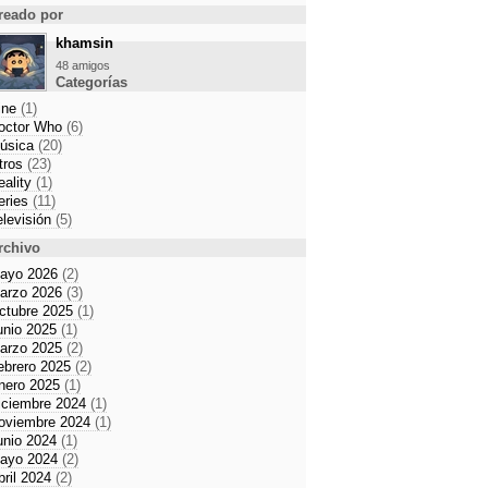
reado por
khamsin
48 amigos
Categorías
ine
(1)
octor Who
(6)
úsica
(20)
tros
(23)
eality
(1)
eries
(11)
elevisión
(5)
rchivo
ayo 2026
(2)
arzo 2026
(3)
ctubre 2025
(1)
unio 2025
(1)
arzo 2025
(2)
ebrero 2025
(2)
nero 2025
(1)
iciembre 2024
(1)
oviembre 2024
(1)
unio 2024
(1)
ayo 2024
(2)
bril 2024
(2)