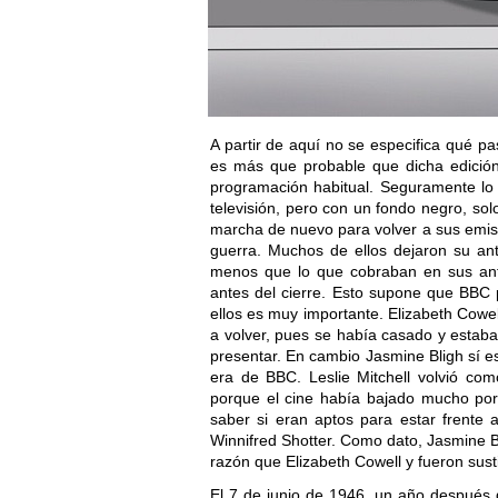
A partir de aquí no se especifica qué 
es más que probable que dicha edición
programación habitual. Seguramente lo 
televisión, pero con un fondo negro, so
marcha de nuevo para volver a sus emis
guerra. Muchos de ellos dejaron su an
menos que lo que cobraban en sus ant
antes del cierre. Esto supone que BBC 
ellos es muy importante. Elizabeth Cowell
a volver, pues se había casado y estaba
presentar. En cambio Jasmine Bligh sí es
era de BBC. Leslie Mitchell volvió co
porque el cine había bajado mucho por
saber si eran aptos para estar frente
Winnifred Shotter. Como dato, Jasmine
razón que Elizabeth Cowell y fueron sus
El 7 de junio de 1946, un año después 