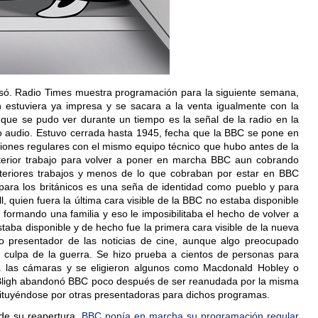
pasó. Radio Times muestra programación para la siguiente semana,
 estuviera ya impresa y se sacara a la venta igualmente con la
que se pudo ver durante un tiempo es la señal de la radio en la
lo audio. Estuvo cerrada hasta 1945, fecha que la BBC se pone en
iones regulares con el mismo equipo técnico que hubo antes de la
terior trabajo para volver a poner en marcha BBC aun cobrando
eriores trabajos y menos de lo que cobraban por estar en BBC
para los británicos es una seña de identidad como pueblo y para
, quien fuera la última cara visible de la BBC no estaba disponible
 formando una familia y eso le imposibilitaba el hecho de volver a
taba disponible y de hecho fue la primera cara visible de la nueva
mo presentador de las noticias de cine, aunque algo preocupado
 culpa de la guerra. Se hizo prueba a cientos de personas para
 a las cámaras y se eligieron algunos como Macdonald Hobley o
 Bligh abandonó BBC poco después de ser reanudada por la misma
tituyéndose por otras presentadoras para dichos programas.
de su reapertura,
BBC ponía en marcha su programación regular