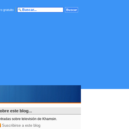
o gratuito
obre este blog...
ntradas sobre televisión de Khamsin.
Suscribirse a este blog