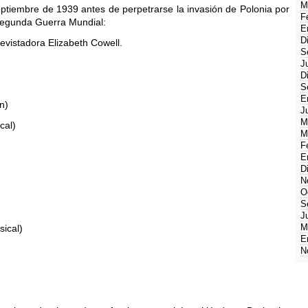
M
ptiembre de 1939 antes de perpetrarse la invasión de Polonia por
F
 Segunda Guerra Mundial:
E
D
evistadora Elizabeth Cowell.
S
J
D
S
E
n)
J
M
cal)
M
F
E
D
N
O
S
J
M
sical)
E
N