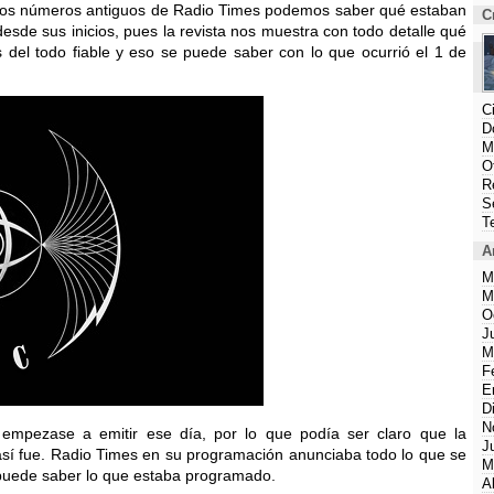
 los números antiguos de Radio Times podemos saber qué estaban
C
 desde sus inicios, pues la revista nos muestra con todo detalle qué
 del todo fiable y eso se puede saber con lo que ocurrió el 1 de
C
D
M
O
R
S
T
A
M
M
O
J
M
F
E
D
N
mpezase a emitir ese día, por lo que podía ser claro que la
J
así fue. Radio Times en su programación anunciaba todo lo que se
M
e puede saber lo que estaba programado.
A