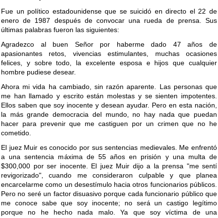
Fue un político estadounidense que se suicidó en directo el 22 de
enero de 1987 después de convocar una rueda de prensa. Sus
últimas palabras fueron las siguientes:
Agradezco al buen Señor por haberme dado 47 años de
apasionantes retos, vivencias estimulantes, muchas ocasiones
felices, y sobre todo, la excelente esposa e hijos que cualquier
hombre pudiese desear.
Ahora mi vida ha cambiado, sin razón aparente. Las personas que
me han llamado y escrito están molestas y se sienten impotentes.
Ellos saben que soy inocente y desean ayudar. Pero en esta nación,
la más grande democracia del mundo, no hay nada que puedan
hacer para prevenir que me castiguen por un crimen que no he
cometido.
El juez Muir es conocido por sus sentencias medievales. Me enfrentó
a una sentencia máxima de 55 años en prisión y una multa de
$300,000 por ser inocente. El juez Muir dijo a la prensa "me sentí
revigorizado", cuando me consideraron culpable y que planea
encarcelarme como un desestímulo hacia otros funcionarios públicos.
Pero no seré un factor disuasivo porque cada funcionario público que
me conoce sabe que soy inocente; no será un castigo legítimo
porque no he hecho nada malo. Ya que soy víctima de una