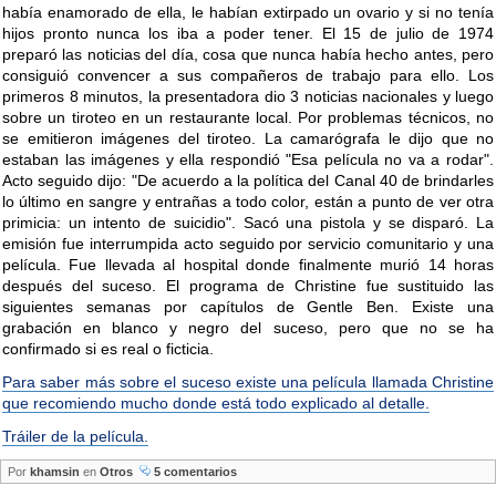
había enamorado de ella, le habían extirpado un ovario y si no tenía
hijos pronto nunca los iba a poder tener. El 15 de julio de 1974
preparó las noticias del día, cosa que nunca había hecho antes, pero
consiguió convencer a sus compañeros de trabajo para ello. Los
primeros 8 minutos, la presentadora dio 3 noticias nacionales y luego
sobre un tiroteo en un restaurante local. Por problemas técnicos, no
se emitieron imágenes del tiroteo. La camarógrafa le dijo que no
estaban las imágenes y ella respondió "Esa película no va a rodar".
Acto seguido dijo: "De acuerdo a la política del Canal 40 de brindarles
lo último en sangre y entrañas a todo color, están a punto de ver otra
primicia: un intento de suicidio". Sacó una pistola y se disparó. La
emisión fue interrumpida acto seguido por servicio comunitario y una
película. Fue llevada al hospital donde finalmente murió 14 horas
después del suceso. El programa de Christine fue sustituido las
siguientes semanas por capítulos de Gentle Ben. Existe una
grabación en blanco y negro del suceso, pero que no se ha
confirmado si es real o ficticia.
Para saber más sobre el suceso existe una película llamada Christine
que recomiendo mucho donde está todo explicado al detalle.
Tráiler de la película.
Por
khamsin
en
Otros
5 comentarios