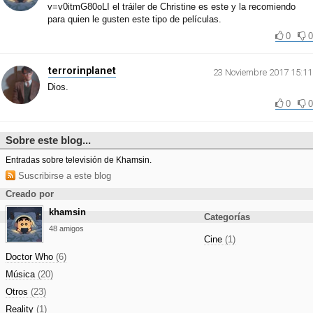
v=v0itmG80oLI el tráiler de Christine es este y la recomiendo
para quien le gusten este tipo de películas.
0
0
terrorinplanet
23 Noviembre 2017 15:11
Dios.
0
0
Sobre este blog...
Entradas sobre televisión de Khamsin.
Suscribirse a este blog
Creado por
khamsin
Categorías
48 amigos
Cine
(1)
Doctor Who
(6)
Música
(20)
Otros
(23)
Reality
(1)