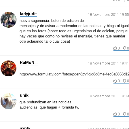
ladyjudit
18 Noviembre 2011 19:55
nueva sugerencia: boton de edicion de
mensajes y de avisar a moderador en las noticias y blogs al igual
que en los foros (sobre todo es urgentisimo el de edicion, porque
hay veces que como no revises el mensaje, tienes que mandar
otro aclarando tal o cual cosa)
0
0
RaMoN__
18 Noviembre 2011 19:41
http://www.formulatv.com/fotos/pden8pvfjqjq8d8mei4ec6a0858d19
0
0
unik
18 Noviembre 2011 18:39
que profundizan en las noticias,
audiencias, que hagan + formula tv,
0
0
axntv