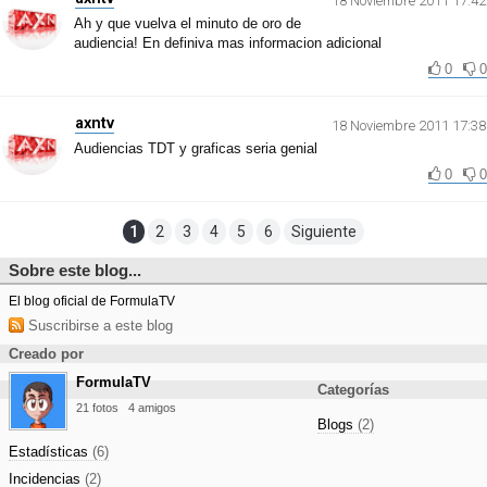
18 Noviembre 2011 17:42
Ah y que vuelva el minuto de oro de
audiencia! En definiva mas informacion adicional
0
0
axntv
18 Noviembre 2011 17:38
Audiencias TDT y graficas seria genial
0
0
1
2
3
4
5
6
Siguiente
Sobre este blog...
El blog oficial de FormulaTV
Suscribirse a este blog
Creado por
FormulaTV
Categorías
21 fotos
4 amigos
Blogs
(2)
Estadísticas
(6)
Incidencias
(2)