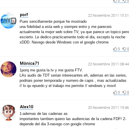
0
0
porf
22 Noviembre 2011 15:51
Pues sencillamente porque he mostrado
una fidelidad a esta web y siempre entro y me pareceis
actualmente la mejor web sobre TV, ya que parece un topico pero
escierto. Le dedico practicamente todo el dia, excepto la noche
xDDD. Navego desde Windows con el google chrome
0
0
Mónica71
22 Noviembre 2011 08:44
1porq me gusta la tv y me gusta FTV.
LAs audis de TDT serian interesantes eh, ademas en las series,
podriais poner temporada y numero de capis , mas actualizadas
// lo qu epuedo y el trabajo me permite // windows y movil
0
0
Alex10
20 Noviembre 2011 19:46
1-ademas de las cadenas as
importantes tambien quiero las audiencias de la cadena FDF! 2-
depende del dia 3-navego con google chrome