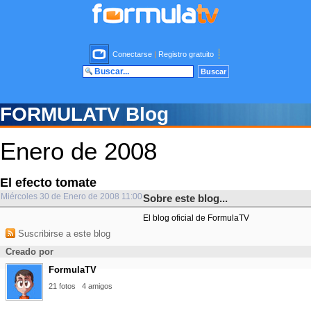
Conectarse
|
Registro gratuito
FORMULATV Blog
Enero de 2008
El efecto tomate
Miércoles 30 de Enero de 2008 11:00
Sobre este blog...
El blog oficial de FormulaTV
Suscribirse a este blog
Creado por
FormulaTV
21 fotos
4 amigos