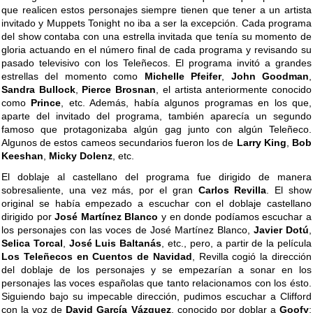
que realicen estos personajes siempre tienen que tener a un artista
invitado y Muppets Tonight no iba a ser la excepción. Cada programa
del show contaba con una estrella invitada que tenía su momento de
gloria actuando en el número final de cada programa y revisando su
pasado televisivo con los Teleñecos. El programa invitó a grandes
estrellas del momento como
Michelle Pfeifer
,
John Goodman
,
Sandra Bullock
,
Pierce Brosnan
, el artista anteriormente conocido
como
Prince
, etc. Además, había algunos programas en los que,
aparte del invitado del programa, también aparecía un segundo
famoso que protagonizaba algún gag junto con algún Teleñeco.
Algunos de estos cameos secundarios fueron los de
Larry King
,
Bob
Keeshan
,
Micky Dolenz
, etc.
El doblaje al castellano del programa fue dirigido de manera
sobresaliente, una vez más, por el gran
Carlos Revilla
. El show
original se había empezado a escuchar con el doblaje castellano
dirigido por
José Martínez Blanco
y en donde podíamos escuchar a
los personajes con las voces de José Martínez Blanco,
Javier Dotú
,
Selica Torcal
,
José Luis Baltanás
, etc., pero, a partir de la película
Los Teleñecos en Cuentos de Navidad
, Revilla cogió la dirección
del doblaje de los personajes y se empezarían a sonar en los
personajes las voces españolas que tanto relacionamos con los ésto.
Siguiendo bajo su impecable dirección, pudimos escuchar a Clifford
con la voz de
David García Vázquez
, conocido por doblar a
Goofy
;