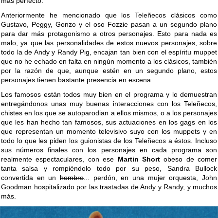
más perfecto.
Anteriormente he mencionado que los Teleñecos clásicos como
Gustavo, Peggy, Gonzo y el oso Fozzie pasan a un segundo plano
para dar más protagonismo a otros personajes. Esto para nada es
malo, ya que las personalidades de estos nuevos personajes, sobre
todo la de Andy y Randy Pig, encajan tan bien con el espíritu muppet
que no he echado en falta en ningún momento a los clásicos, también
por la razón de que, aunque estén en un segundo plano, estos
personajes tienen bastante presencia en escena.
Los famosos están todos muy bien en el programa y lo demuestran
entregándonos unas muy buenas interacciones con los Teleñecos,
chistes en los que se autoparodian a ellos mismos, o a los personajes
que les han hecho tan famosos, sus actuaciones en los gags en los
que representan un momento televisivo suyo con los muppets y en
todo lo que les piden los guionistas de los Teleñecos a éstos. Incluso
sus números finales con los personajes en cada programa son
realmente espectaculares, con ese
Martin Short
obeso de comer
tanta salsa y rompiéndolo todo por su peso, Sandra Bullock
convertida en un
hombre
... perdón, en una mujer orquesta, John
Goodman hospitalizado por las trastadas de Andy y Randy, y muchos
más.