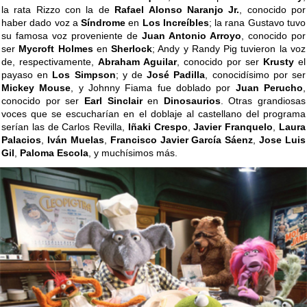
la rata Rizzo con la de
Rafael Alonso Naranjo Jr.
, conocido por
haber dado voz a
Síndrome
en
Los Increíbles
; la rana Gustavo tuvo
su famosa voz proveniente de
Juan Antonio Arroyo
, conocido por
ser
Mycroft Holmes
en
Sherlock
; Andy y Randy Pig tuvieron la voz
de, respectivamente,
Abraham Aguilar
, conocido por ser
Krusty
el
payaso en
Los Simpson
; y de
José Padilla
, conocidísimo por ser
Mickey Mouse
, y Johnny Fiama fue doblado por
Juan Perucho
,
conocido por ser
Earl Sinclair
en
Dinosaurios
. Otras grandiosas
voces que se escucharían en el doblaje al castellano del programa
serían las de Carlos Revilla,
Iñaki Crespo
,
Javier Franquelo
,
Laura
Palacios
,
Iván Muelas
,
Francisco Javier García Sáenz
,
Jose Luis
Gil
,
Paloma Escola
, y muchísimos más.