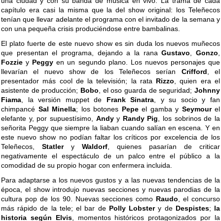
una ciudad y con su banda de música en vivo. La trama de cada
capítulo era casi la misma que la del show original: los Teleñecos
tenían que llevar adelante el programa con el invitado de la semana y
con una pequeña crisis produciéndose entre bambalinas.
El plato fuerte de este nuevo show es sin duda los nuevos muñecos
que presentan el programa, dejando a la rana
Gustavo
,
Gonzo
,
Fozzie
y
Peggy
en un segundo plano. Los nuevos personajes que
llevarían el nuevo show de los Teleñecos serían
Crifford
, el
presentador más cool de la televisión; la rata
Rizzo
, quien era el
asistente de producción;
Bobo
, el oso guarda de seguridad;
Johnny
Fiama
, la versión muppet de
Frank Sinatra
, y su socio y fan
chimpancé
Sal Minella
; los botones
Pepe
el gamba y
Seymour
el
elefante y, por supuestísimo,
Andy
y
Randy Pig
, los sobrinos de la
señorita Peggy que siempre la liaban cuando salían en escena. Y en
este nuevo show no podían faltar los críticos por excelencia de los
Teleñecos,
Statler
y
Waldorf
, quienes pasarían de criticar
negativamente el espectáculo de un palco entre el público a la
comodidad de su propio hogar con enfermera incluida.
Para adaptarse a los nuevos gustos y a las nuevas tendencias de la
época, el show introdujo nuevas secciones y nuevas parodias de la
cultura pop de los 90. Nuevas secciones como
Raudo
, el concurso
más rápido de la tele; el bar de
Polly Lobster
y de
Despistes
;
la
historia según Elvis
, momentos históricos protagonizados por la