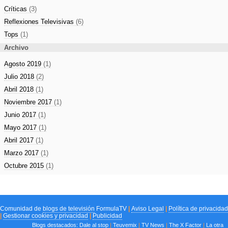
Críticas
(3)
Reflexiones Televisivas
(6)
Tops
(1)
Archivo
Agosto 2019
(1)
Julio 2018
(2)
Abril 2018
(1)
Noviembre 2017
(1)
Junio 2017
(1)
Mayo 2017
(1)
Abril 2017
(1)
Marzo 2017
(1)
Octubre 2015
(1)
Comunidad de
blogs de televisión
FormulaTV
|
Aviso Legal
|
Política de privacidad
|
Gestionar cookies y privacidad
|
Publicidad
Blogs destacados:
Dale al stop
|
Teuvemix
|
TV News
|
The X Factor
|
La otra