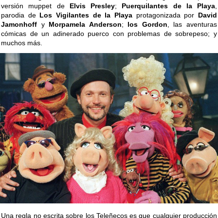
versión muppet de
Elvis Presley
;
Puerquilantes de la Playa
,
parodia de
Los Vigilantes de la Playa
protagonizada por
David
Jamonhoff
y
Morpamela Anderson
;
los Gordon
, las aventuras
cómicas de un adinerado puerco con problemas de sobrepeso; y
muchos más.
Una regla no escrita sobre los Teleñecos es que cualquier producción