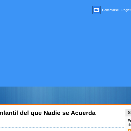
Conectarse
|
Registr
nfantil del que Nadie se Acuerda
S
E
d