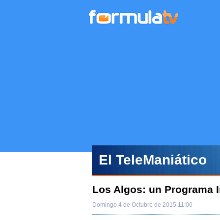
El TeleManiático
Los Algos: un Programa I
Domingo 4 de Octubre de 2015 11:00