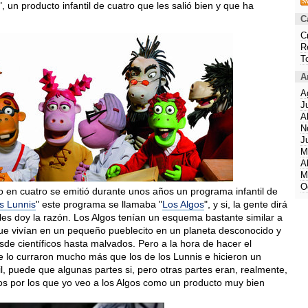
 un producto infantil de cuatro que les salió bien y que ha
C
C
R
T
A
A
J
A
N
J
M
A
M
O
 en cuatro se emitió durante unos años un programa infantil de
s Lunnis
" este programa se llamaba "
Los Algos
", y si, la gente dirá
les doy la razón. Los Algos tenían un esquema bastante similar a
que vivían en un pequeño pueblecito en un planeta desconocido y
sde científicos hasta malvados. Pero a la hora de hacer el
e lo curraron mucho más que los de los Lunnis e hicieron un
l, puede que algunas partes si, pero otras partes eran, realmente,
ntos por los que yo veo a los Algos como un producto muy bien