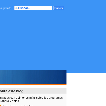
o gratuito
obre este blog...
mtradas con opiniones mías sobre los programas
e ahora y antes