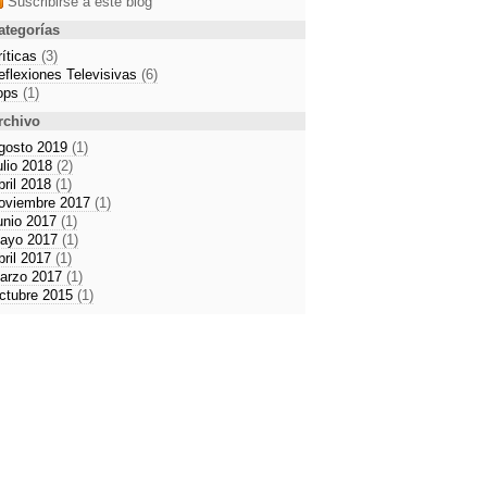
Suscribirse a este blog
ategorías
ríticas
(3)
eflexiones Televisivas
(6)
ops
(1)
rchivo
gosto 2019
(1)
ulio 2018
(2)
bril 2018
(1)
oviembre 2017
(1)
unio 2017
(1)
ayo 2017
(1)
bril 2017
(1)
arzo 2017
(1)
ctubre 2015
(1)