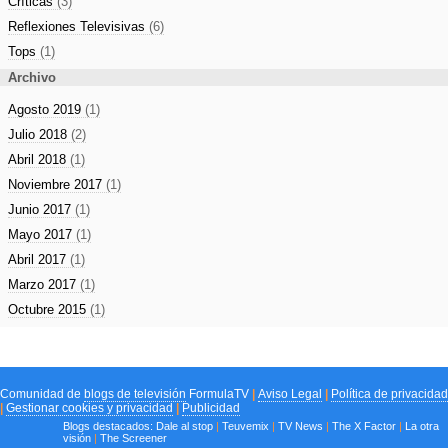
Críticas
(3)
Reflexiones Televisivas
(6)
Tops
(1)
Archivo
Agosto 2019
(1)
Julio 2018
(2)
Abril 2018
(1)
Noviembre 2017
(1)
Junio 2017
(1)
Mayo 2017
(1)
Abril 2017
(1)
Marzo 2017
(1)
Octubre 2015
(1)
Comunidad de
blogs de televisión
FormulaTV
|
Aviso Legal
|
Política de privacidad
|
Gestionar cookies y privacidad
|
Publicidad
Blogs destacados:
Dale al stop
|
Teuvemix
|
TV News
|
The X Factor
|
La otra
visión
|
The Screener