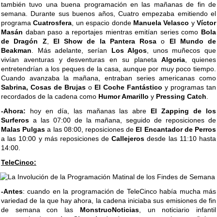
también tuvo una buena programación en las mañanas de fin de
semana. Durante sus buenos años, Cuatro empezaba emitiendo el
programa
Cuatrosfera
, un espacio donde
Manuela Velasco
y
Víctor
Masán
daban paso a reportajes mientras emitían series como
Bola
de Dragón Z
,
El Show de la Pantera Rosa
o
El Mundo de
Beakman
. Más adelante, serían
Los Algos
, unos muñecos que
vivían aventuras y desventuras en su planeta
Algoria
, quienes
entretendrían a los peques de la casa, aunque por muy poco tiempo.
Cuando avanzaba la mañana, entraban series americanas como
Sabrina, Cosas de Brujas
o
El Coche Fantástico
y programas tan
recordados de la cadena como
Humor Amarillo
y
Pressing Catch
.
-Ahora:
hoy en día, las mañanas las abre
El Zapping de los
Surferos
a las 07:00 de la mañana, seguido de reposiciones de
Malas Pulgas
a las 08:00, reposiciones de
El Encantador de Perros
a las 10:00 y más reposiciones de
Callejeros
desde las 11:10 hasta
14:00.
TeleCinco:
-Antes
: cuando en la programación de TeleCinco había mucha más
variedad de la que hay ahora, la cadena iniciaba sus emisiones de fin
de semana con las
MonstruoNoticias
, un noticiario infantil