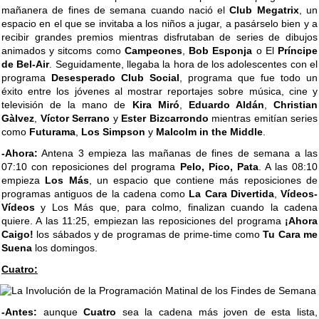
mañanera de fines de semana cuando nació el
Club Megatrix
, un
espacio en el que se invitaba a los niños a jugar, a pasárselo bien y a
recibir grandes premios mientras disfrutaban de series de dibujos
animados y sitcoms como
Campeones
,
Bob Esponja
o El
Príncipe
de Bel-Air
. Seguidamente, llegaba la hora de los adolescentes con el
programa
Desesperado Club Social
, programa que fue todo un
éxito entre los jóvenes al mostrar reportajes sobre música, cine y
televisión de la mano de
Kira Miró
,
Eduardo Aldán
,
Christian
Gàlvez
,
Víctor Serrano
y
Ester Bizcarrondo
mientras emitían series
como
Futurama
,
Los Simpson
y
Malcolm in the Middle
.
-Ahora:
Antena 3 empieza las mañanas de fines de semana a las
07:10 con reposiciones del programa
Pelo, Pico, Pata
. A las 08:10
empieza
Los Más
, un espacio que contiene más reposiciones de
programas antiguos de la cadena como
La Cara Divertida
,
Vídeos-
Vídeos
y Los Más que, para colmo, finalizan cuando la cadena
quiere. A las 11:25, empiezan las reposiciones del programa
¡Ahora
Caigo!
los sábados y de programas de prime-time como
Tu Cara me
Suena
los domingos.
Cuatro:
-Antes:
aunque
Cuatro
sea la cadena más joven de esta lista,