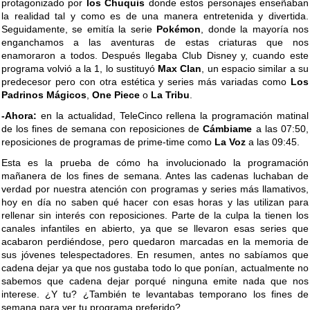
protagonizado por
los Chuquis
donde estos personajes enseñaban
la realidad tal y como es de una manera entretenida y divertida.
Seguidamente, se emitía la serie
Pokémon
, donde la mayoría nos
enganchamos a las aventuras de estas criaturas que nos
enamoraron a todos. Después llegaba Club Disney y, cuando este
programa volvió a la 1, lo sustituyó
Max Clan
, un espacio similar a su
predecesor pero con otra estética y series más variadas como
Los
Padrinos Mágicos
,
One Piece
o
La Tribu
.
-Ahora:
en la actualidad, TeleCinco rellena la programación matinal
de los fines de semana con reposiciones de
Cámbiame
a las 07:50,
reposiciones de programas de prime-time como
La Voz
a las 09:45.
Esta es la prueba de cómo ha involucionado la programación
mañanera de los fines de semana. Antes las cadenas luchaban de
verdad por nuestra atención con programas y series más llamativos,
hoy en día no saben qué hacer con esas horas y las utilizan para
rellenar sin interés con reposiciones. Parte de la culpa la tienen los
canales infantiles en abierto, ya que se llevaron esas series que
acabaron perdiéndose, pero quedaron marcadas en la memoria de
sus jóvenes telespectadores. En resumen, antes no sabíamos que
cadena dejar ya que nos gustaba todo lo que ponían, actualmente no
sabemos que cadena dejar porqué ninguna emite nada que nos
interese. ¿Y tu? ¿También te levantabas temporano los fines de
semana para ver tu programa preferido?