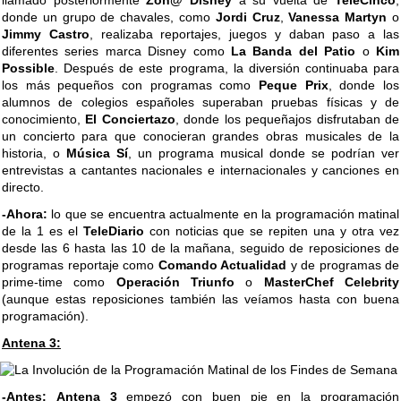
llamado posteriormente
Zon@ Disney
a su vuelta de
TeleCinco
,
donde un grupo de chavales, como
Jordi Cruz
,
Vanessa Martyn
o
Jimmy Castro
, realizaba reportajes, juegos y daban paso a las
diferentes series marca Disney como
La Banda del Patio
o
Kim
Possible
. Después de este programa, la diversión continuaba para
los más pequeños con programas como
Peque Prix
, donde los
alumnos de colegios españoles superaban pruebas físicas y de
conocimiento,
El Conciertazo
, donde los pequeñajos disfrutaban de
un concierto para que conocieran grandes obras musicales de la
historia, o
Música Sí
, un programa musical donde se podrían ver
entrevistas a cantantes nacionales e internacionales y canciones en
directo.
-Ahora:
lo que se encuentra actualmente en la programación matinal
de la 1 es el
TeleDiario
con noticias que se repiten una y otra vez
desde las 6 hasta las 10 de la mañana, seguido de reposiciones de
programas reportaje como
Comando Actualidad
y de programas de
prime-time como
Operación Triunfo
o
MasterChef Celebrity
(aunque estas reposiciones también las veíamos hasta con buena
programación).
Antena 3:
-Antes:
Antena 3
empezó con buen pie en la programación