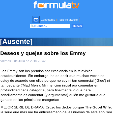
Conectarse
|
Registro gratuito
[Ausente]
Deseos y quejas sobre los Emmy
Viernes 9 de Julio de 2010 20:42
Los Emmy son los premios por excelencia en la televisión
estadounidense. Sin embargo, he de decir que muchas veces no
estoy de acuerdo con ellos porque no soy ni tan comercial ('Glee') ni
tan pedante ('Mad Men'). Mi intención inicial era comentar en
profundidad cada categoría, pero finalmente lo que haré
sencillamente es comentar (y argumentar) quién me gustaría que
ganase en las principales categorías.
MEJOR SERIE DE DRAMA:
Cruzo los dedos porque
The Good Wife
,
la serie que más me ha entusiasmado de las nuevas de este año (por