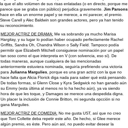
la que el alto volúmen de sus risas enlatadas (o en directo, porque me
parece que se graba con público) perjudica gravemente.
Jim Parsons
hace en ella un enorme papel y se merece, a mi parecer, el premio.
Steve Carell y Alec Baldwin son grandes actores, pero ya han tenido
su reconocimiento.
MEJOR ACTRIZ DE DRAMA:
Me va sobrando ya mucho Marisa
Hargitay, y su lugar lo podían haber ocupado perfectamente Rachel
Griffits, Sandra Oh, Chandra Wilson o Sally Field. Tampoco podía
permitir que Elizabeth Mitchell consiguiese nominación por un papel
tan soso como el que interpreta en V (con solvencia, eso sí). De
todas maneras, aunque cualquiera de las mencionadas
anteriormente estuviera nominada, seguiría prefiriendo una victoria
para
Julianna Margulies
, porque es una gran actriz con la que no
hace falta que Alicia Florick diga nada para saber qué está pensando.
De todas formas, si Glenn Close y Kyra Sedgwick no han ganado aún
su Emmy (esta última al menos no lo ha hecho aún), ya va siendo
hora de que les toque, y Damages se merece una despedida digna.
Un placer la inclusión de Connie Britton, mi segunda opcción si no
gana Margulies.
MEJOR ACTRIZ DE COMEDIA:
No me gusta UST, así que no creo
que Toni Collette deba repetir este año. De hecho, si Glee merece
algún premio, es éste. Pero aún así, no puedo evitar desear la