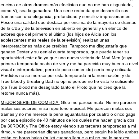
encima de otros dramas más efectistas que no me han disgustado,
como V), sea la ganadora. Una serie redonda que desarrolla sus
tramas con una elegancia, profundidad y sencillez impresionantes.
Posee una calidad que destaca por encima de la mayoría de dramas
de la CBS y de la televisión en abierto en general y un elenco de
actores que del primero al último (los hijos de Alicia son los
adolescentes más reales de la televisión) realizan unas
interpretaciones más que creíbles. Tampoco me disgustaría que
ganase Dexter y su genial cuarta temporada, que puede tener su
oportunidad este año ya que una nueva victoria de Mad Men (cuya
primera temporada acabo de ver y me ha parecido muy buena a nivel
visual e interpretativo, pero de poco contenido) sería muy criticada.
Perdidos no se merece por esta temporada ni la nominación, y de
True Blood y Breaking Bad no opino porque no he visto lo suficiente
(de True Blood me desagradó tanto el Piloto que no creo que la
retome nunca más).
MEJOR SERIE DE COMEDIA:
Glee me parece mala. No me parecen
malos sus actores, ni su repertorio musical. Me parecen malas sus
tramas y no me merece la pena aguantarlas por cuatro o cinco gags
por cada episodio de 40 minutos de los cuales me hacen gracia dos.
De 30ROCK y The Office estoy viendo sus terceras temporadas a mi
ritmo, y me parecerían dignas ganadoras, pero según he leído ambas
están en horas bajas (quizá cuando llegue a mí no me lo parezca,