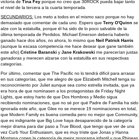
victoria de
Tina Fey
porque no creo que 30ROCK pueda bajar tanto
el nivel de la tercera a la cuarta temporada.
SECUNDARIOS:
Los meto a todos en el mismo saco porque no hay
demasiado que comentar de cada uno. Espero que
Terry O'Quinn
se
alze con la estatuilla, porque él ha sido de lo poco salvable de la
última temporada de Perdidos. Michael Emerson debería haberlo
ganado hace dos años, no ahora, lo mismo que
Neil Patrick Harris
(aunque la escasa competencia me hace desear que gane también
este año).
Cristine Baranski
y
Jane Krakowski
me parecerían justas
ganadoras y merecen alzarse con la estatuilla en sus respectivas
categorías.
Por último, comentar que The Pacific no lo tendrá difícil para arrasar
en sus categorías, que me alegro de que Elizabeth Mitchell tenga su
reconocimiento por Juliet aunque sea como estrella invitada, que ya
era hora de que nominasen a los protagonistas de Friday Night
Lights, que estoy harto de que Dos Hombres y Medio sigua
recibiendo nominaciones, que no sé por qué Padre de Familia ha sido
ignorada este año, que Glee no se merece 19 nominaciones en total,
que Modern Family es buena comedia pero no mejor que Community,
que es indignante que Big Love haya desaparecido de la categoría
mejor drama para dar paso a True Blood, que tengo que ver de una
vez Curb Your Enthusiasm, que es muy triste que Jonas y Hanna
Montana copen la categoría de mejor programa infantil y que Phineas