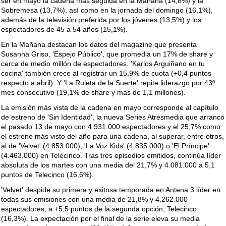
ser en mayo la cadena más seguida en la Mañana (14,8%) y la
Sobremesa (13,7%), así como en la jornada del domingo (16,1%),
además de la televisión preferida por los jóvenes (13,5%) y los
espectadores de 45 a 54 años (15,1%).
En la Mañana destacan los datos del magazine que presenta
Susanna Griso, 'Espejo Público', que promedia un 17% de share y
cerca de medio millón de espectadores. 'Karlos Arguiñano en tu
cocina' también crece al registrar un 15,9% de cuota (+0,4 puntos
respecto a abril). Y 'La Ruleta de la Suerte' repite liderazgo por 43º
mes consecutivo (19,1% de share y más de 1,1 millones).
La emisión más vista de la cadena en mayo corresponde al capítulo
de estreno de 'Sin Identidad', la nueva Series Atresmedia que arrancó
el pasado 13 de mayo con 4.931.000 espectadores y el 25,7% como
el estreno más visto del año para una cadena, al superar, entre otros,
al de 'Velvet' (4.853.000), 'La Voz Kids' (4.835.000) o 'El Príncipe'
(4.463.000) en Telecinco. Tras tres episodios emitidos, continúa líder
absoluta de los martes con una media del 21,7% y 4.081.000 a 5,1
puntos de Telecinco (16,6%).
'Velvet' despide su primera y exitosa temporada en Antena 3 líder en
todas sus emisiones con una media de 21,8% y 4.262.000
espectadores, a +5,5 puntos de la segunda opción, Telecinco
(16,3%). La expectación por el final de la serie eleva su media