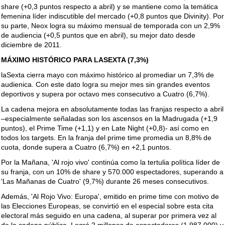
share (+0,3 puntos respecto a abril) y se mantiene como la temática
femenina líder indiscutible del mercado (+0,8 puntos que Divinity). Por
su parte, Neox logra su máximo mensual de temporada con un 2,9%
de audiencia (+0,5 puntos que en abril), su mejor dato desde
diciembre de 2011.
MÁXIMO HISTÓRICO PARA LASEXTA (7,3%)
laSexta cierra mayo con máximo histórico al promediar un 7,3% de
audienica. Con este dato logra su mejor mes sin grandes eventos
deportivos y supera por octavo mes consecutivo a Cuatro (6,7%).
La cadena mejora en absolutamente todas las franjas respecto a abril
–especialmente señaladas son los ascensos en la Madrugada (+1,9
puntos), el Prime Time (+1,1) y en Late Night (+0,8)- así como en
todos los targets. En la franja del prime time promedia un 8,8% de
cuota, donde supera a Cuatro (6,7%) en +2,1 puntos.
Por la Mañana, 'Al rojo vivo' continúa como la tertulia política líder de
su franja, con un 10% de share y 570.000 espectadores, superando a
'Las Mañanas de Cuatro' (9,7%) durante 26 meses consecutivos.
Además, 'Al Rojo Vivo: Europa', emitido en prime time con motivo de
las Elecciones Europeas, se convirtió en el especial sobre esta cita
electoral más seguido en una cadena, al superar por primera vez al