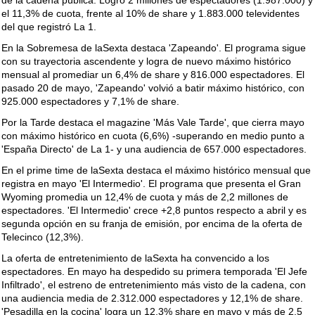
de la cadena pública. Logró 2 millones de espectadores (1.987.000) y
el 11,3% de cuota, frente al 10% de share y 1.883.000 televidentes
del que registró La 1.
En la Sobremesa de laSexta destaca 'Zapeando'. El programa sigue
con su trayectoria ascendente y logra de nuevo máximo histórico
mensual al promediar un 6,4% de share y 816.000 espectadores. El
pasado 20 de mayo, 'Zapeando' volvió a batir máximo histórico, con
925.000 espectadores y 7,1% de share.
Por la Tarde destaca el magazine 'Más Vale Tarde', que cierra mayo
con máximo histórico en cuota (6,6%) -superando en medio punto a
'España Directo' de La 1- y una audiencia de 657.000 espectadores.
En el prime time de laSexta destaca el máximo histórico mensual que
registra en mayo 'El Intermedio'. El programa que presenta el Gran
Wyoming promedia un 12,4% de cuota y más de 2,2 millones de
espectadores. 'El Intermedio' crece +2,8 puntos respecto a abril y es
segunda opción en su franja de emisión, por encima de la oferta de
Telecinco (12,3%).
La oferta de entretenimiento de laSexta ha convencido a los
espectadores. En mayo ha despedido su primera temporada 'El Jefe
Infiltrado', el estreno de entretenimiento más visto de la cadena, con
una audiencia media de 2.312.000 espectadores y 12,1% de share.
'Pesadilla en la cocina' logra un 12,3% share en mayo y más de 2,5