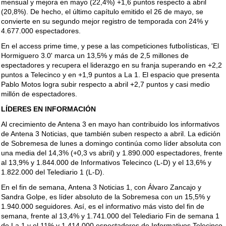
mensual y mejora en mayo (22,4%) +1,6 puntos respecto a abril
(20,8%). De hecho, el último capítulo emitido el 26 de mayo, se
convierte en su segundo mejor registro de temporada con 24% y
4.677.000 espectadores.
En el access prime time, y pese a las competiciones futbolísticas, 'El
Hormiguero 3.0' marca un 13,5% y más de 2,5 millones de
espectadores y recupera el liderazgo en su franja superando en +2,2
puntos a Telecinco y en +1,9 puntos a La 1. El espacio que presenta
Pablo Motos logra subir respecto a abril +2,7 puntos y casi medio
millón de espectadores.
LÍDERES EN INFORMACIÓN
Al crecimiento de Antena 3 en mayo han contribuido los informativos
de Antena 3 Noticias, que también suben respecto a abril. La edición
de Sobremesa de lunes a domingo continúa como líder absoluta con
una media del 14,3% (+0,3 vs abril) y 1.890.000 espectadores, frente
al 13,9% y 1.844.000 de Informativos Telecinco (L-D) y el 13,6% y
1.822.000 del Telediario 1 (L-D).
En el fin de semana, Antena 3 Noticias 1, con Álvaro Zancajo y
Sandra Golpe, es líder absoluto de la Sobremesa con un 15,5% y
1.940.000 seguidores. Así, es el informativo más visto del fin de
semana, frente al 13,4% y 1.741.000 del Telediario Fin de semana 1
de La 1 y el 11% y 1.414.000 espectadores de Informativos Telecinco