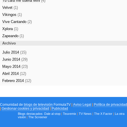
Tu cara me suena Mini
(4)
Velvet
(1)
Vikingos
(1)
Vive Cantando
(2)
Xplora
(1)
Zapeando
(1)
Archivo
Julio 2014
(15)
Junio 2014
(29)
Mayo 2014
(23)
Abril 2014
(12)
Febrero 2014
(12)
Comunidad de
blogs de televisión
FormulaTV
|
Aviso Legal
|
Política de privacidad
|
Gestionar cookies y privacidad
|
Publicidad
Blogs destacados:
Dale al stop
|
Teuvemix
|
TV News
|
The X Factor
|
La otra
visión
|
The Screener