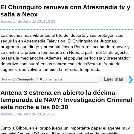
El Chiringuito renueva con Atresmedia tv y
salta a Neox
Jueves 17 de Julio de 2014 19:29
Las noches más vibrantes al hilo del deporte y sus protagonistas
seguirán en Atresmedia Televisión. El Chiringuito de Jugones,
programa que dirige y presenta Josep Pedrerol, acaba de renovar y
se emitirá la próxima temporada en Neox, a partir del 18 de agosto,
pasada la medianoche. Además, el popular periodista y presentador
deportivo continuará en las sobremesas de laSexta al frente de
Jugones, que volverá también la próxima temporada.
Leer más
Por
en
El Chiringuito
0 comentarios
Antena 3 estrena en abierto la décima
temporada de NAVY: Investigación Criminal
esta noche a las 00:30
Jueves 17 de Julio de 2014 19:26
Junto a Gibbs, en el grupo juega un importante papel el agente muy
especial Anthony DiNozzo. El que fuera detective de homicidios