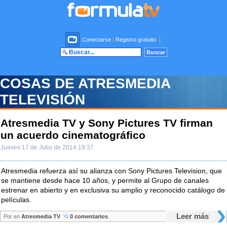
Conectarse
|
Registro gratuito
COSAS DE ATRESMEDIA
TELEVISIÓN
Atresmedia TV y Sony Pictures TV firman
un acuerdo cinematográfico
Jueves 17 de Julio de 2014 19:37
Atresmedia refuerza así su alianza con Sony Pictures Television, que
se mantiene desde hace 10 años, y permite al Grupo de canales
estrenar en abierto y en exclusiva su amplio y reconocido catálogo de
películas.
Leer más
Por
en
Atresmedia TV
0 comentarios