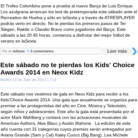
El Trofeo Colombino pone a prueba al nuevo Barça de Luis Enrique.
Los azulgrana arrancan los test de pretemporada este sábado ante el
Recreativo de Huelva y sólo en laSexta y a través de ATRESPLAYER
podrás verlo en directo. No te pierdas los primeros pasos de Ter
Stegen, Rakitic o Claudio Bravo como jugadores del Barça. Este
sábado a las 20:45 horas, comienza a disfrutar del mejor fútbol de
verano en laSexta.
Leer más
Por
en
laSexta
0 comentarios
Este sábado no te pierdas los Kids' Choice
Awards 2014 en Neox Kidz
Martes 15 de Julio de 2014 17:14
Este sábado nos vestimos de gala en Neox Kidz para recibir a los
Kids'Choice Awards 2014. Una gala que anualmente se organiza para
premiar a las protagonistas del año en Cine, Música y Televisión,
según niños y adolescentes. Este año la gala está presentada por el
actor Mark Wahlberg y contará con las actuaciones musicales de
American Authors, Aloe Blacc y Austin Mahone . La edición de este
año cuenta con 31 categorías cuyos premios serán entregados por
Ariana Grande (Sam y Cat) Kaley Cuoco (Big Bang), Lea Michele