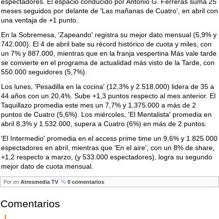
espectadores. El espacio conducido por Antonio G. Ferreras suma 25
meses seguidos por delante de 'Las mañanas de Cuatro', en abril con
una ventaja de +1 punto.
En la Sobremesa, 'Zapeando' registra su mejor dato mensual (5,9% y
742.000). El 4 de abril bate su récord histórico de cuota y miles, con
un 7% y 887.000, mientras que en la franja vespertina Más vale tarde
se convierte en el programa de actualidad más visto de la Tarde, con
550.000 seguidores (5,7%).
Los lunes, 'Pesadilla en la cocina' (12,3% y 2.518.000) lidera de 35 a
44 años con un 20,4%. Sube +1,3 puntos respecto al mes anterior. El
Taquillazo promedia este mes un 7,7% y 1.375.000 a más de 2
puntos de Cuatro (5,6%). Los miércoles, 'El Mentalista' promedia en
abril 8,3% y 1.532.000, supera a Cuatro (6%) en más de 2 puntos.
'El Intermedio' promedia en el access prime time un 9,6% y 1.825.000
espectadores en abril, mientras que 'En el aire', con un 8% de share,
+1,2 respecto a marzo, (y 533.000 espectadores), logra su segundo
mejor dato de cuota mensual.
Por
en
Atresmedia TV
0 comentarios
Comentarios