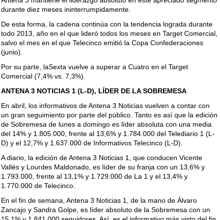
Antena 3 mantiene el liderazgo absoluto en este apreciado segmento
durante diez meses ininterrumpidamente.
De esta forma, la cadena continúa con la tendencia lograda durante
todo 2013, año en el que lideró todos los meses en Target Comercial,
salvo el mes en el que Telecinco emitió la Copa Confederaciones
(junio).
Por su parte, laSexta vuelve a superar a Cuatro en el Target
Comercial (7,4% vs. 7,3%).
ANTENA 3 NOTICIAS 1 (L-D), LÍDER DE LA SOBREMESA
En abril, los informativos de Antena 3 Noticias vuelven a contar con
un gran seguimiento por parte del público. Tanto es así que la edición
de Sobremesa de lunes a domingo es líder absoluta con una media
del 14% y 1.805.000, frente al 13,6% y 1.784.000 del Telediario 1 (L-
D) y el 12,7% y 1.637.000 de Informativos Telecinco (L-D).
A diario, la edición de Antena 3 Noticias 1, que conducen Vicente
Vallés y Lourdes Maldonado, es líder de su franja con un 13,6% y
1.793.000, frente al 13,1% y 1.729.000 de La 1 y el 13,4% y
1.770.000 de Telecinco.
En el fin de semana, Antena 3 Noticias 1, de la mano de Álvaro
Zancajo y Sandra Golpe, es líder absoluto de la Sobremesa con un
15,1% y 1.841.000 seguidores. Así, es el informativo más visto del fin