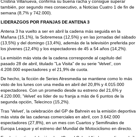
Cristina Villanueva, confirma su buena racha y consigue superar
también, por segundo mes consecutivo, a Noticias Cuatro 1 de fin de
semana (8,7% y 742.000).
LIDERAZGOS POR FRANJAS DE ANTENA 3
Antena 3 ha vuelto a ser en abril la cadena más seguida en la
Mañana (15,1%), la Sobremesa (12,5%) y en las jornadas del sábado
(13,5%) y del domingo (13,4%), además de la televisión preferida por
los jóvenes (12,4%) y los espectadores de 45 a 54 años (14,2%).
La emisión más vista de la cadena corresponde al capítulo del
pasado 28 de abril, titulado "La Visita" de su serie 'Velvet', con
4.208.000 espectadores y el 21,9% de cuota.
De hecho, la ficción de Series Atresmedia se mantiene como lo más
visto de los lunes con una media en abril del 20,8% y 4.015.000
espectadores. Con un promedio desde su estreno del 21,6% y
4.220.000, 'Velvet' es líder de su franja a más de 6 puntos de la
segunda opción, Telecinco (15,2%).
Tras 'Velvet', la celebración del GP de Bahrein es la emisión deportiva
más vista de las cadenas comerciales en abril, con 3.642.000
espectadores (27,8%), en un mes con Cuartos y Semifinales de
Europa League y el estreno del Mundial de Motociclismo en directo.