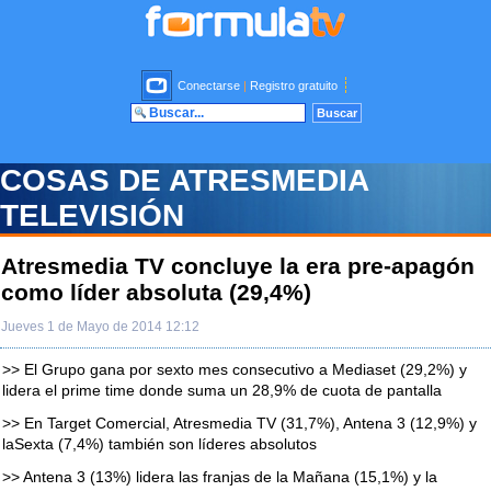
Conectarse
|
Registro gratuito
COSAS DE ATRESMEDIA
TELEVISIÓN
Atresmedia TV concluye la era pre-apagón
como líder absoluta (29,4%)
Jueves 1 de Mayo de 2014 12:12
>> El Grupo gana por sexto mes consecutivo a Mediaset (29,2%) y
lidera el prime time donde suma un 28,9% de cuota de pantalla
>> En Target Comercial, Atresmedia TV (31,7%), Antena 3 (12,9%) y
laSexta (7,4%) también son líderes absolutos
>> Antena 3 (13%) lidera las franjas de la Mañana (15,1%) y la