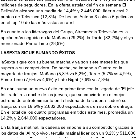
millones de seguidores. En la oferta estelar del fin de semana El
Peliculón alcanza una media de 14,4% y 2.446.000, líder a casi 2
puntos de Telecinco (12,8%). De hecho, Antena 3 coloca 6 películas
en el top 10 de las más vistas en abril.
En cuanto a los liderazgos del Grupo, Atresmedia Televisión es la
opción más seguida en la Mañana (29,2%), la Tarde (32,2%) y el ya
mencionado Prime Time (28,9%).
LASEXTA SIGUE SUMANDO ÉXITOS
laSexta sigue con su buena marcha y ya son siete meses los que
supera a su competidora. De hecho, se impone a Cuatro en la
mayoría de franjas: Mañana (5,8% vs 5,2%), Tarde (5,7% vs 4,9%),
Prime Time (7,6% vs 4,9%) y Late Night (7,6% vs 7,3%).
En abril suma un nuevo éxito en prime time con la llegada de 'El jefe
Infiltrado' a la noche de los jueves, que se convierte en el mejor
estreno de entretenimiento en la historia de la cadena. Lideró su
franja con un 16,5% y 2.882.000 espectadores en su doble entrega.
En el total de los cuatro programas emitidos este mes, promedia un
14,2% y 2.644.000 espectadores.
En la franja matinal, la cadena se impone a su competidor gracias a
los datos de 'Al rojo vivo', tertulia matinal líder con un 9,2% y 511.000