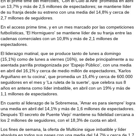
En el prime time del miércoles, 'Con el Culo al Aire' promedia en abril
un 13,7% y más de 2,5 millones de espectadores; se mantiene líder
de su franja desde su estreno con una media del 14,8% y cerca de
2,7 millones de seguidores.
En el access prime time, y en un mes marcado por las competiciones
futbolísticas, 'El Hormiguero' se mantiene líder de su franja entre las
cadenas comerciales con un 10,8% y más de 2,1 millones de
espectadores.
El liderazgo matinal, que se produce tanto de lunes a domingo
(15,1%) como de lunes a viernes (16%), se debe principalmente a su
asentada parrilla protagonizada por 'Espejo Público', con una media
en abril del 16,1% y cerca de medio millón de espectadores, 'Karlos
Arguiñano en tu cocina', que promedia un 15,4% y cerca de 600.000
seguidores en el mes y 'La ruleta de la suerte', que celebra sus 8
años en antena como líder imbatible, en abril con un 19% y más de
1,1 millones de espectadores.
En cuanto al liderazgo de la Sobremesa, 'Amar es para siempre' logra
una media en abril del 14,1% y más de 1,6 millones de espectadores.
Después 'El secreto de Puente Viejo' mantiene su fidelidad cercana a
los 2 millones de seguidores, con el 18,3% de cuota en abril.
Los fines de semana, la oferta de Multicine sigue imbatible y líder
absoluta en todos sus pases con una media del 14,7% y cerca de 1,7