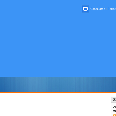
Conectarse
|
Registr
S
Ac
es