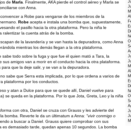
J
ijos de
Marla
. Finalmente, AKA pierde el control aéreo y Marla se
J
conciliarse con Anna.
M
nta convencer a Robe para vengarse de los miembros de la
A
F
u hermano.
Robe
acepta e instala una bomba que, supuestamente,
E
vesando el pasillo hacia la otra plataforma. Pero la niña le
D
a ralentizar la cuenta atrás de la bomba.
N
O
escapan de la lavandería y se van hasta la depuradora, como Anna
S
rándola mientras los demás llegan a la otra plataforma.
A
e sabe todo sobre la fuga y que fue él quien mató a Tara, la
J
J
 sus amigos van a morir en el conducto hacia la otra plataforma.
M
para que la deje salir, y se van a la depuradora.
A
 no sabe que Serra esta implicada, por lo que ordena a varios de
M
E
ra plataforma por los conductos.
D
so y atan a Dulce para que se quede allí, Daniel vuelve para
N
a) se queda en la plataforma. Por lo que Jota, Greta, Leo y la niña
O
S
A
forma con otra, Daniel se cruza con Grauss y les advierte del
J
 la bomba. Reverte le da un últimatum a Anna:
"vivir conmigo o
J
M
orriendo a buscar a Daniel. Grauss quiere comprobar con sus
ya es demasiado tarde, quedan apenas 10 segundos. La bomba