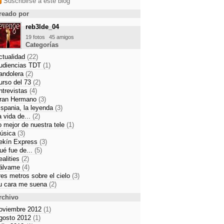
Suscribirse a este blog
reado por
reb3lde_04
19 fotos
45 amigos
Categorías
ctualidad
(22)
udiencias TDT
(1)
andolera
(2)
urso del 73
(2)
ntrevistas
(4)
ran Hermano
(3)
ispania, la leyenda
(3)
a vida de...
(2)
o mejor de nuestra tele
(1)
úsica
(3)
ekín Express
(3)
ué fue de...
(5)
ealities
(2)
álvame
(4)
res metros sobre el cielo
(3)
u cara me suena
(2)
rchivo
oviembre 2012
(1)
gosto 2012
(1)