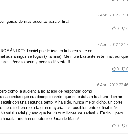
7 Abril 2012 21:11
con ganas de mas escenas para el final
0
0
7 Abril 2012 12:17
 y ROMÁNTICO. Daniel puede irse en la barca y se da
final sus amigos se fugan (y la niña). Me mola bastante este final, aunque
capis. Pedazo serie y pedazo Reverte!!!
0
0
6 Abril 2012 22:46
, pero como la audiencia no acabó de responder como
 a sabiendas que era decepcionante, que no estaba a la altura. Tenian
 seguir con una segunda temp, y ha sido, nunca mejor dicho, un corte
o frio e indiferente a la gran mayoria. Es, posiblemente el final más
istorial serial ( y eso que he visto millones de series! ). En fin... pero
o a hacerla, me han entretenido. Grande Maria!
0
0