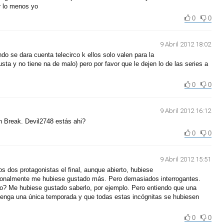
r lo menos yo
0
0
9 Abril 2012 18:02
do se dara cuenta telecirco k ellos solo valen para la
sta y no tiene na de malo) pero por favor que le dejen lo de las series a
0
0
9 Abril 2012 16:12
on Break. Devil2748 estás ahi?
0
0
9 Abril 2012 15:51
s dos protagonistas el final, aunque abierto, hubiese
sonalmente me hubiese gustado más. Pero demasiados interrogantes.
? Me hubiese gustado saberlo, por ejemplo. Pero entiendo que una
tenga una única temporada y que todas estas incógnitas se hubiesen
0
0