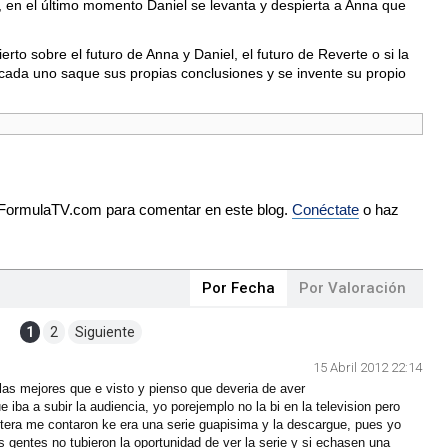
 en el último momento Daniel se levanta y despierta a Anna que
erto sobre el futuro de Anna y Daniel, el futuro de Reverte o si la
ue cada uno saque sus propias conclusiones y se invente su propio
e FormulaTV.com para comentar en este blog.
Conéctate
o haz
Por Fecha
Por Valoración
1
2
Siguiente
15 Abril 2012 22:14
 las mejores que e visto y pienso que deveria de aver
 iba a subir la audiencia, yo porejemplo no la bi en la television pero
tera me contaron ke era una serie guapisima y la descargue, pues yo
 gentes no tubieron la oportunidad de ver la serie y si echasen una