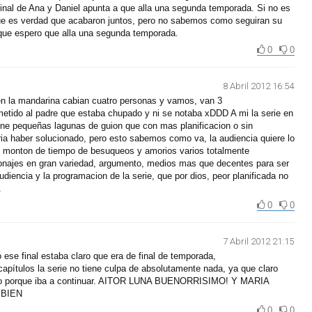
inal de Ana y Daniel apunta a que alla una segunda temporada. Si no es
que es verdad que acabaron juntos, pero no sabemos como seguiran su
i que espero que alla una segunda temporada.
0
0
8 Abril 2012 16:54
en la mandarina cabian cuatro personas y vamos, van 3
metido al padre que estaba chupado y ni se notaba xDDD A mi la serie en
ene pequeñas lagunas de guion que con mas planificacion o sin
ia haber solucionado, pero esto sabemos como va, la audiencia quiere lo
 un monton de tiempo de besuqueos y amorios varios totalmente
sonajes en gran variedad, argumento, medios mas que decentes para ser
audiencia y la programacion de la serie, que por dios, peor planificada no
.
0
0
7 Abril 2012 21:15
 ese final estaba claro que era de final de temporada,
capítulos la serie no tiene culpa de absolutamente nada, ya que claro
ero porque iba a continuar. AITOR LUNA BUENORRISIMO! Y MARIA
BIEN
0
0