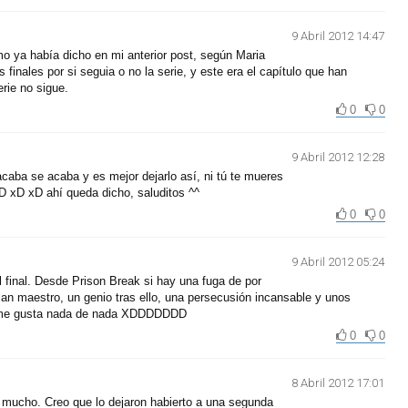
9 Abril 2012 14:47
o ya había dicho en mi anterior post, según Maria
 finales por si seguia o no la serie, y este era el capítulo que han
erie no sigue.
0
0
9 Abril 2012 12:28
acaba se acaba y es mejor dejarlo así, ni tú te mueres
D xD xD ahí queda dicho, saluditos ^^
0
0
9 Abril 2012 05:24
final. Desde Prison Break si hay una fuga de por
lan maestro, un genio tras ello, una persecusión incansable y unos
o me gusta nada de nada XDDDDDDD
0
0
8 Abril 2012 17:01
mucho. Creo que lo dejaron habierto a una segunda