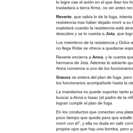
lo logre cae el avión en el que iban los h
trasladará a tierra firme, no sin antes re
Reverte
, que sabía lo de la fuga, inte
resistencia tras haber dejado morir a s
explotará cuando la resistencia esté atra
descubre y se lo cuenta a
Jota
, que logr
Los miembros de la resistencia y Dulce 
no llega Robe se ofrece a quedarse espe
Reverte encierra a
Anna
, y le cuenta qu
hermana de Jota. Además le advierte que
Anna convence a uno de los funcionarios 
Grauss
se entera del plan de fuga, pero
los funcionarios acompañarle hasta la ot
La mandarina no puede soportar tanto pe
buscar a Anna e Isaac (el padre de la niñ
logran cumplir el plan de fuga.
En los conductos que conectan una plata
poco tiempo que queda para que estalle
morir con él"
, y ella no duda en salir c
propios ojos que hay una bomba, pero 