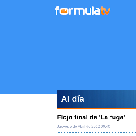
Al día
Flojo final de 'La fuga'
Jueves 5 de Abril de 2012 00:40