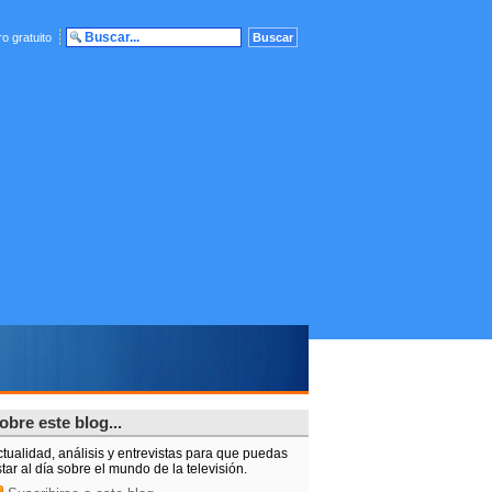
o gratuito
obre este blog...
tualidad, análisis y entrevistas para que puedas
tar al día sobre el mundo de la televisión.