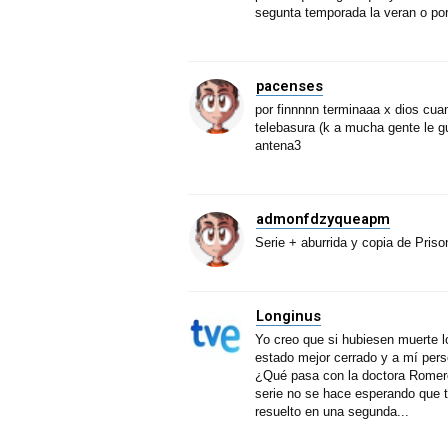
segunta temporada la veran o po
pacenses
por finnnnn terminaaa x dios cuan
telebasura (k a mucha gente le gu
antena3
admonfdzyqueapm
Serie + aburrida y copia de Pris
Longinus
Yo creo que si hubiesen muerte lo
estado mejor cerrado y a mí per
¿Qué pasa con la doctora Romero
serie no se hace esperando que 
resuelto en una segunda...