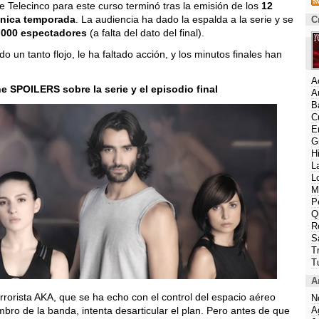
e Telecinco para este curso terminó tras la emisión de los
12
nica temporada
. La audiencia ha dado la espalda a la serie y se
C
.000 espectadores
(a falta del dato del final).
ido un tanto flojo, le ha faltado acción, y los minutos finales han
A
ne SPOILERS sobre la serie y el episodio final
A
B
C
E
G
H
L
L
M
P
Q
R
S
T
T
A
rorista AKA, que se ha echo con el control del espacio aéreo
N
mbro de la banda, intenta desarticular el plan. Pero antes de que
A