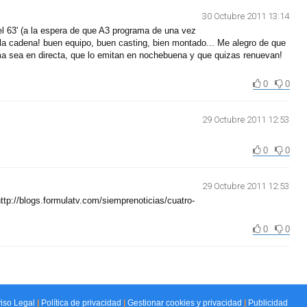
30 Octubre 2011 13:14
del 63' (a la espera de que A3 programa de una vez
de la cadena! buen equipo, buen casting, bien montado... Me alegro de que
ima sea en directa, que lo emitan en nochebuena y que quizas renuevan!
0
0
29 Octubre 2011 12:53
0
0
29 Octubre 2011 12:53
://blogs.formulatv.com/siemprenoticias/cuatro-
0
0
iso Legal
|
Política de privacidad
|
Gestionar cookies y privacidad
|
Publicidad