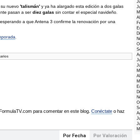
J
n su nuevo
'talismán'
y ya ha alargado esta edición a dos galas
J
mente pasan a ser
diez galas
sin contar el especial navideño.
M
A
esperando a que Antena 3 confirme la renovación por una
F
E
D
emporada
.
N
O
S
A
arios
J
J
M
A
M
E
D
N
O
S
e FormulaTV.com para comentar en este blog.
Conéctate
o haz
A
J
J
M
Por Fecha
Por Valoración