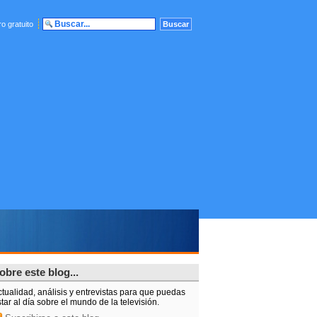
o gratuito
obre este blog...
tualidad, análisis y entrevistas para que puedas
tar al día sobre el mundo de la televisión.