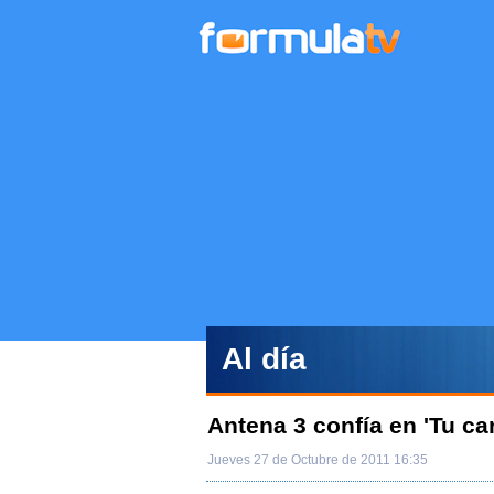
Al día
Antena 3 confía en 'Tu c
Jueves 27 de Octubre de 2011 16:35