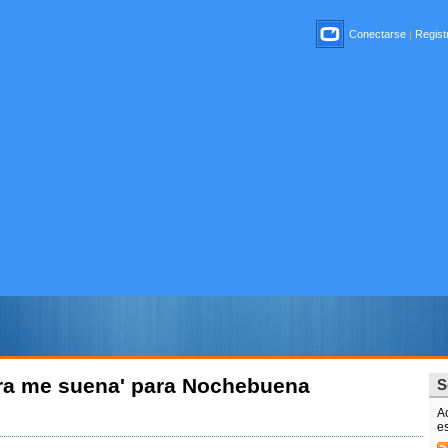
Conectarse
|
Registr
ara me suena' para Nochebuena
S
Ac
es