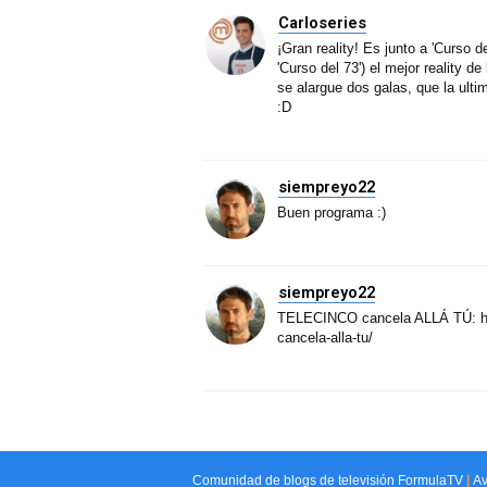
Carloseries
¡Gran reality! Es junto a 'Curso 
'Curso del 73') el mejor reality 
se alargue dos galas, que la ult
:D
siempreyo22
Buen programa :)
siempreyo22
TELECINCO cancela ALLÁ TÚ: http
cancela-alla-tu/
Comunidad de
blogs de televisión
FormulaTV
|
Av