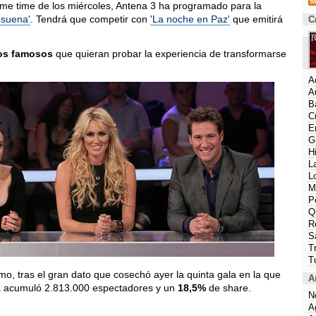
ime time de los miércoles, Antena 3 ha programado para la
 suena'
. Tendrá que competir con
'La noche en Paz'
que emitirá
C
os famosos
que quieran probar la experiencia de transformarse
A
A
B
C
E
G
H
L
L
M
P
Q
R
S
T
T
o, tras el gran dato que cosechó ayer la quinta gala en la que
A
ama acumuló 2.813.000 espectadores y un
18,5%
de share.
N
A