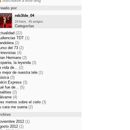
Suscribirse a este blog
reado por
reb3lde_04
19 fotos
45 amigos
Categorías
ctualidad
(22)
udiencias TDT
(1)
andolera
(2)
urso del 73
(2)
ntrevistas
(4)
ran Hermano
(3)
ispania, la leyenda
(3)
a vida de...
(2)
o mejor de nuestra tele
(1)
úsica
(3)
ekín Express
(3)
ué fue de...
(5)
ealities
(2)
álvame
(4)
res metros sobre el cielo
(3)
u cara me suena
(2)
rchivo
oviembre 2012
(1)
gosto 2012
(1)