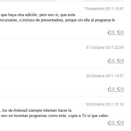
7 Noviembre 2011 15:47
que haya otra edición, pero eso si, que este
ncursante, o incluso de presentadora, porque sin ella al programa le
0
0
31 Octubre 2011 22:39
0
0
30 Octubre 2011 14:27
0
0
30 Octubre 2011 13:16
 los de Antena3 siempre intentan hacer la
 eso se inventan programas como este, copia a Tú si que vales.
0
0