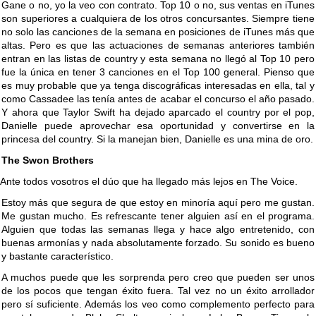
Gane o no, yo la veo con contrato. Top 10 o no, sus ventas en iTunes
son superiores a cualquiera de los otros concursantes. Siempre tiene
no solo las canciones de la semana en posiciones de iTunes más que
altas. Pero es que las actuaciones de semanas anteriores también
entran en las listas de country y esta semana no llegó al Top 10 pero
fue la única en tener 3 canciones en el Top 100 general. Pienso que
es muy probable que ya tenga discográficas interesadas en ella, tal y
como Cassadee las tenía antes de acabar el concurso el año pasado.
Y ahora que Taylor Swift ha dejado aparcado el country por el pop,
Danielle puede aprovechar esa oportunidad y convertirse en la
princesa del country. Si la manejan bien, Danielle es una mina de oro.
The Swon Brothers
Ante todos vosotros el dúo que ha llegado más lejos en The Voice.
Estoy más que segura de que estoy en minoría aquí pero me gustan.
Me gustan mucho. Es refrescante tener alguien así en el programa.
Alguien que todas las semanas llega y hace algo entretenido, con
buenas armonías y nada absolutamente forzado. Su sonido es bueno
y bastante característico.
A muchos puede que les sorprenda pero creo que pueden ser unos
de los pocos que tengan éxito fuera. Tal vez no un éxito arrollador
pero sí suficiente. Además los veo como complemento perfecto para