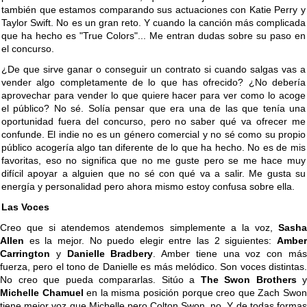
también que estamos comparando sus actuaciones con Katie Perry y
Taylor Swift. No es un gran reto. Y cuando la canción más complicada
que ha hecho es "True Colors"... Me entran dudas sobre su paso en
el concurso.
¿De que sirve ganar o conseguir un contrato si cuando salgas vas a
vender algo completamente de lo que has ofrecido? ¿No debería
aprovechar para vender lo que quiere hacer para ver como lo acoge
el público? No sé. Solía pensar que era una de las que tenía una
oportunidad fuera del concurso, pero no saber qué va ofrecer me
confunde. El indie no es un género comercial y no sé como su propio
público acogería algo tan diferente de lo que ha hecho. No es de mis
favoritas, eso no significa que no me guste pero se me hace muy
difícil apoyar a alguien que no sé con qué va a salir. Me gusta su
energía y personalidad pero ahora mismo estoy confusa sobre ella.
Las Voces
Creo que si atendemos atendemos simplemente a la voz,
Sasha
Allen
es la mejor. No puedo elegir entre las 2 siguientes:
Amber
Carrington
y
Danielle Bradbery
. Amber tiene una voz con má
fuerza, pero el tono de Danielle es más melódico. Son voces distintas.
No creo que pueda compararlas. Sitúo a
The Swon Brothers
y
Michelle Chamuel
en la misma posición porque creo que Zach Swo
tiene mejor voz que Michelle pero Colton Swon, no. Y de todas formas