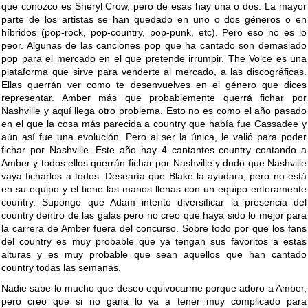
que conozco es Sheryl Crow, pero de esas hay una o dos. La mayor
parte de los artistas se han quedado en uno o dos géneros o en
híbridos (pop-rock, pop-country, pop-punk, etc). Pero eso no es lo
peor. Algunas de las canciones pop que ha cantado son demasiado
pop para el mercado en el que pretende irrumpir. The Voice es una
plataforma que sirve para venderte al mercado, a las discográficas.
Ellas querrán ver como te desenvuelves en el género que dices
representar. Amber más que probablemente querrá fichar por
Nashville y aquí llega otro problema. Esto no es como el año pasado
en el que la cosa más parecida a country que había fue Cassadee y
aún así fue una evolución. Pero al ser la única, le valió para poder
fichar por Nashville. Este año hay 4 cantantes country contando a
Amber y todos ellos querrán fichar por Nashville y dudo que Nashville
vaya ficharlos a todos. Desearía que Blake la ayudara, pero no está
en su equipo y el tiene las manos llenas con un equipo enteramente
country. Supongo que Adam intentó diversificar la presencia del
country dentro de las galas pero no creo que haya sido lo mejor para
la carrera de Amber fuera del concurso. Sobre todo por que los fans
del country es muy probable que ya tengan sus favoritos a estas
alturas y es muy probable que sean aquellos que han cantado
country todas las semanas.
Nadie sabe lo mucho que deseo equivocarme porque adoro a Amber,
pero creo que si no gana lo va a tener muy complicado para