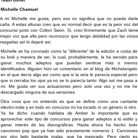
Team Usher
Michelle Chamuel
A mi Michelle me gusta, pero eso no significa que no pueda darle
caña. A estas alturas creo que es normal decir que es la peor voz del
concurso junto con Colton Swon. Sí, creo firmemente que Zach tiene
mejor voz que ella pero reconozco que tengo debilidad por las voces
rasgadas así lo dejaré así.
Michelle se ha coronado como la "diferente" de la edición a costa de
su look y manera de ser, lo cual, probablemente, le ha servido para
ganar muchos adeptos que puedan sentirse más o menos
identificados. Alguien hizo un comentario en el blog de Michelangelo
en el que decía algo así como que si la veía le parecía especial pero
que si cerraba los ojos ya no se lo parecía tanto. Algo así me pasa a
mi. Me gusta ver sus actuaciones pero solo una vez y no me he
descargado ninguna de sus versiones.
Otra cosa que no entiendo es que se define como una cantante
electro-indie y en todo en concurso no ha tocado ni un género ni otro.
Ya he dicho cuando hablaba de Amber lo importante que es
aprovechar este tipo de concursos para ganar adeptos a tú estilo y
ganar interés de las discográficas. Hasta ahora ha hecho todo
canciones pop que ya han sido previamente números 1. Canciones
por otro lado bastante malas, que ha mejorado. Pero cierto es