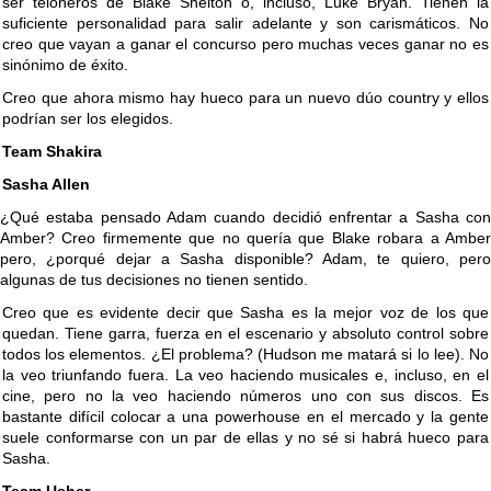
ser teloneros de Blake Shelton o, incluso, Luke Bryan. Tienen la
suficiente personalidad para salir adelante y son carismáticos. No
creo que vayan a ganar el concurso pero muchas veces ganar no es
sinónimo de éxito.
Creo que ahora mismo hay hueco para un nuevo dúo country y ellos
podrían ser los elegidos.
Team Shakira
Sasha Allen
¿Qué estaba pensado Adam cuando decidió enfrentar a Sasha con
Amber? Creo firmemente que no quería que Blake robara a Amber
pero, ¿porqué dejar a Sasha disponible? Adam, te quiero, pero
algunas de tus decisiones no tienen sentido.
Creo que es evidente decir que Sasha es la mejor voz de los que
quedan. Tiene garra, fuerza en el escenario y absoluto control sobre
todos los elementos. ¿El problema? (Hudson me matará si lo lee). No
la veo triunfando fuera. La veo haciendo musicales e, incluso, en el
cine, pero no la veo haciendo números uno con sus discos. Es
bastante difícil colocar a una powerhouse en el mercado y la gente
suele conformarse con un par de ellas y no sé si habrá hueco para
Sasha.