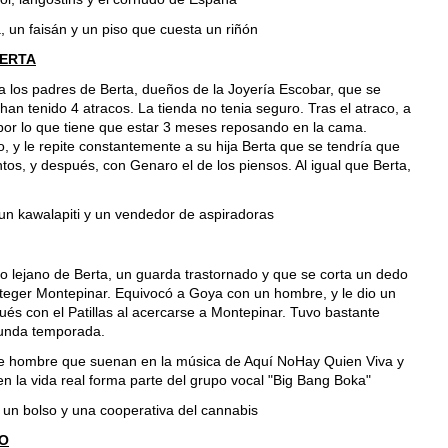
, un faisán y un piso que cuesta un riñón
BERTA
a los padres de Berta, dueños de la Joyería Escobar, que se
han tenido 4 atracos. La tienda no tenia seguro. Tras el atraco, a
a, por lo que tiene que estar 3 meses reposando en la cama.
, y le repite constantemente a su hija Berta que se tendría que
tos, y después, con Genaro el de los piensos. Al igual que Berta,
un kawalapiti y un vendedor de aspiradoras
o lejano de Berta, un guarda trastornado y que se corta un dedo
roteger Montepinar. Equivocó a Goya con un hombre, y le dio un
pués con el Patillas al acercarse a Montepinar. Tuvo bastante
egunda temporada.
te hombre que suenan en la música de Aquí NoHay Quien Viva y
n la vida real forma parte del grupo vocal "Big Bang Boka"
 un bolso y una cooperativa del cannabis
EO