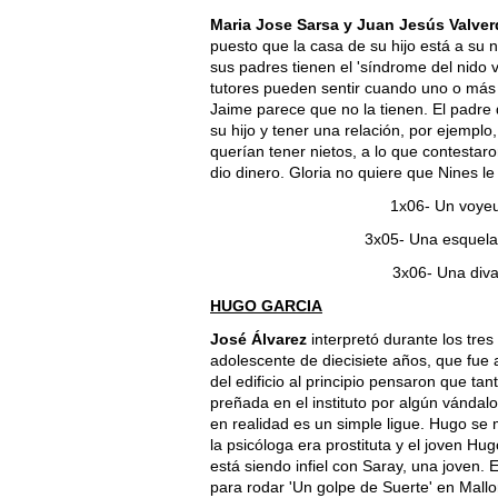
Maria Jose Sarsa y Juan Jesús Valver
puesto que la casa de su hijo está a su
sus padres tienen el 'síndrome del nido 
tutores pueden sentir cuando uno o más 
Jaime parece que no la tienen. El padre d
su hijo y tener una relación, por ejemplo,
querían tener nietos, a lo que contestaro
dio dinero. Gloria no quiere que Nines l
1x06- Un voyeur
3x05- Una esquela
3x06- Una diva
HUGO GARCIA
José Álvarez
interpretó durante los tre
adolescente de diecisiete años, que fue 
del edificio al principio pensaron que t
preñada en el instituto por algún vánda
en realidad es un simple ligue. Hugo s
la psicóloga era prostituta y el joven Hu
está siendo infiel con Saray, una joven. 
para rodar 'Un golpe de Suerte' en Mallo