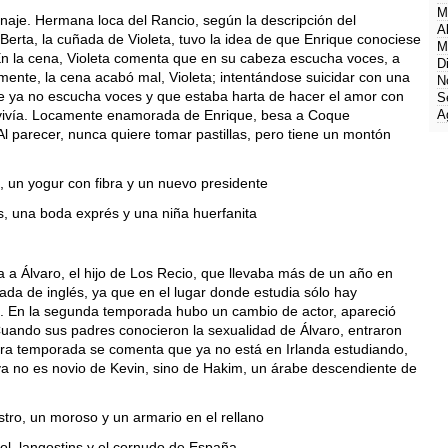
M
onaje. Hermana loca del Rancio, según la descripción del
A
Berta, la cuñada de Violeta, tuvo la idea de que Enrique conociese
M
 En la cena, Violeta comenta que en su cabeza escucha voces, a
D
mente, la cena acabó mal, Violeta; intentándose suicidar con una
N
que ya no escucha voces y que estaba harta de hacer el amor con
S
e vivía. Locamente enamorada de Enrique, besa a Coque
A
l parecer, nunca quiere tomar pastillas, pero tiene un montón
, un yogur con fibra y un nuevo presidente
, una boda exprés y una niña huerfanita
 a Álvaro, el hijo de Los Recio, que llevaba más de un año en
ada de inglés, ya que en el lugar donde estudia sólo hay
és. En la segunda temporada hubo un cambio de actor, apareció
 Cuando sus padres conocieron la sexualidad de Álvaro, entraron
era temporada se comenta que ya no está en Irlanda estudiando,
 ya no es novio de Kevin, sino de Hakim, un árabe descendiente de
tro, un moroso y un armario en el rellano
ol, langostins y el cornudo de España