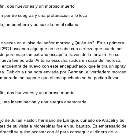
fín, dos huevones y un moroso muerto
un par de suegras y una profanación a lo loco
lo, un bombero y un suicida en el rellano
e veces en el piso del señor moroso ¿Quién és?. En su primera
l 2ºC buscando algo que no se sabe con certeza que puede ser.
te personaje tan extraño escapó a través de la terraza. En su
a nueva temporada, Antonio escucha ruidos en casa del moroso,
a se encuentra de nuevo con este encapuchado, que le tira un spray
rraza. Debido a una nota enviada por Germán, el verdadero moroso,
a temporada, se supone que el encapuchado se ha podido llevar
fín, dos huevones y un moroso muerto
, una inseminación y una suegra enamorada
jo de Julián Pastor, hermano de Enrique, cuñado de Araceli y tío
tes de su visita a Montepinar fue en su bautizo. Es empresario de
raceli se quiso acostar con él para conseguir el dinero de la