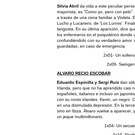
Silvia Abril
da vida a este peculiar pers
mayorista, es "Como yo, pero con pelo". 
a través de una cena familiar a Violeta.
Lucho y Lucanero, de 'Los Lunnis'. Final
langosta. En su última aparición, dice 
los enfermeros en el psiquiátrico dond
confundiéndolo con su verdadero amor. A
guardadas, en caso de emergencia.
2x01- Un soltero
2x09- Swingers
ALVARO RECIO ESCOBAR
Eduardo Espinilla y Sergi Ruiz
dan vida
Irlanda, pero que no ha aprendido casi n
españoles, italianos e incluso un japon
con su novio irlandes. Kevin, un negro.
en una disimulada depresión. En la terc
sino en Ibiza. Álvaro vuelve a aparecer,
un jeque multimillonario.
1x04- Un secues
2x10- Alcoh