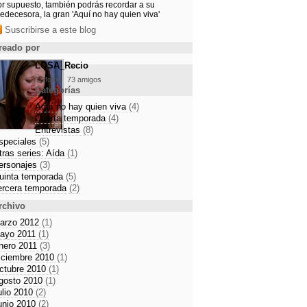
or supuesto, también podrás recordar a su
edecesora, la gran 'Aquí no hay quien viva'
Suscribirse a este blog
reado por
LQSA_Recio
17 fotos
73 amigos
Categorías
Aquí no hay quien viva
(4)
Cuarta temporada
(4)
Entrevistas
(8)
speciales
(5)
tras series: Aída
(1)
ersonajes
(3)
uinta temporada
(5)
ercera temporada
(2)
rchivo
arzo 2012
(1)
ayo 2011
(1)
nero 2011
(3)
iciembre 2010
(1)
ctubre 2010
(1)
gosto 2010
(1)
ulio 2010
(2)
unio 2010
(2)