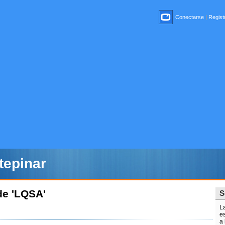
Conectarse
|
Registr
epinar
de 'LQSA'
S
L
es
a 