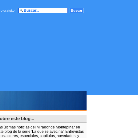
o gratuito
obre este blog...
as últimas noticias del Mirador de Montepinar en
te blog de la serie 'La que se avecina'. Entrevistas
los actores, especiales, capítulos, novedades, y