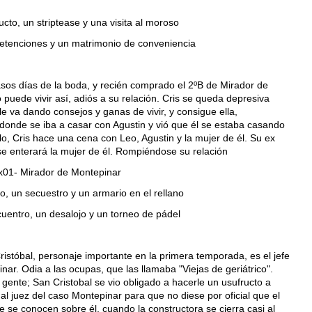
cto, un striptease y una visita al moroso
etenciones y un matrimonio de conveniencia
sos días de la boda, y recién comprado el 2ºB de Mirador de
 puede vivir así, adiós a su relación. Cris se queda depresiva
e va dando consejos y ganas de vivir, y consigue ella,
a donde se iba a casar con Agustin y vió que él se estaba casando
lo, Cris hace una cena con Leo, Agustin y la mujer de él. Su ex
 se enterará la mujer de él. Rompiéndose su relación
x01- Mirador de Montepinar
, un secuestro y un armario en el rellano
uentro, un desalojo y un torneo de pádel
istóbal, personaje importante en la primera temporada, es el jefe
nar. Odia a las ocupas, que las llamaba "Viejas de geriátrico".
gente; San Cristobal se vio obligado a hacerle un usufructo a
al juez del caso Montepinar para que no diese por oficial que el
que se conocen sobre él, cuando la constructora se cierra casi al