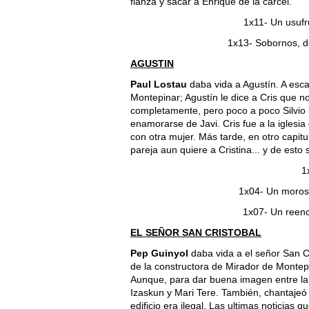
fianza y sacar a Enrique de la cárcel.
1x11- Un usufru
1x13- Sobornos, d
AGUSTIN
Paul Lostau
daba vida a Agustín. A esca
Montepinar; Agustín le dice a Cris que no
completamente, pero poco a poco Silvio l
enamorarse de Javi. Cris fue a la iglesi
con otra mujer. Más tarde, en otro capitu
pareja aun quiere a Cristina... y de esto
1
1x04- Un moroso
1x07- Un reenc
EL SEÑOR SAN CRISTOBAL
Pep Guinyol
daba vida a el señor San Cr
de la constructora de Mirador de Montepi
Aunque, para dar buena imagen entre la 
Izaskun y Mari Tere. También, chantajeó 
edificio era ilegal. Las ultimas noticias 