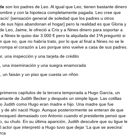
de
son los padres de Leo. Al igual que Leo, tienen bastante dinero
 nombre y con la hipoteca completamente pagada. Leo cree que
vacío' [sensación general de soledad que los padres u otros
de sus hijos abandonan el hogar] pero la realidad es que Gloria y
e Leo, Jaime, le ofreció a Cris y a Nines dinero para soportar a
 a Nines le quiso dar 3.000 € pero la alquilada del 1ºA preguntó si
n que no, que no habría trato, por lo que al final a Nines no se le
e rompa el corazón a Leo porque sino vuelve a casa de sus padres.
, una inspección y una tarjeta de crédito
, una inseminación y una suegra enamorada
, un faisán y un piso que cuesta un riñón
s primeros capítulos de la tercera temporada a Hugo García, un
amante de Judith Becker y después un simple ligue. Las cotillas
anto Judith como Hugo eran madre e hijo. Una madre que fue
lo y de ahí nació Hugo. Aunque posteriormente se enteran de que
e mosqueó demasiado con Antonio cuando el presidente pensó que
go, su chulo. En su última aparición, Judith descubre que su ligue le
El actor que interpretó a Hugo tuvo que dejar 'La que se avecina'
rca