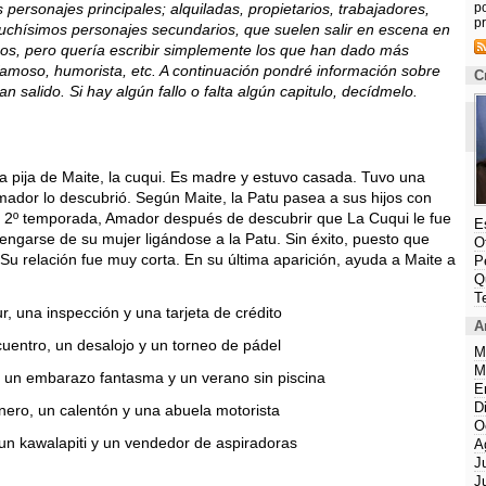
personajes principales; alquiladas, propietarios, trabajadores,
p
pr
muchísimos personajes secundarios, que suelen salir en escena en
hos, pero quería escribir simplemente los que han dado más
amoso, humorista, etc. A continuación pondré información sobre
C
n salido. Si hay algún fallo o falta algún capitulo, decídmelo.
a pija de Maite, la cuqui. Es madre y estuvo casada. Tuvo una
mador lo descubrió. Según Maite, la Patu pasea a sus hijos con
 2º temporada, Amador después de descubrir que La Cuqui le fue
E
 vengarse de su mujer ligándose a la Patu. Sin éxito, puesto que
O
Su relación fue muy corta. En su última aparición, ayuda a Maite a
P
Q
T
, una inspección y una tarjeta de crédito
A
uentro, un desalojo y un torneo de pádel
M
M
un embarazo fantasma y un verano sin piscina
E
D
nero, un calentón y una abuela motorista
O
un kawalapiti y un vendedor de aspiradoras
A
J
J