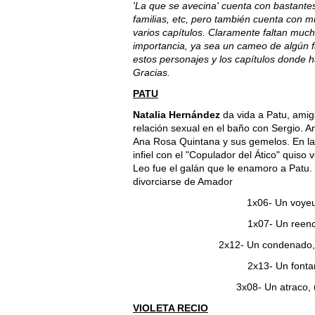
'La que se avecina' cuenta con bastantes 
familias, etc, pero también cuenta con 
varios capítulos. Claramente faltan muc
importancia, ya sea un cameo de algún f
estos personajes y los capítulos donde ha
Gracias.
PATU
Natalia Hernández
da vida a Patu, amig
relación sexual en el baño con Sergio. A
Ana Rosa Quintana y sus gemelos. En la
infiel con el "Copulador del Ático" quiso
Leo fue el galán que le enamoro a Patu. 
divorciarse de Amador
1x06- Un voyeur
1x07- Un reenc
2x12- Un condenado, 
2x13- Un fonta
3x08- Un atraco, 
VIOLETA RECIO