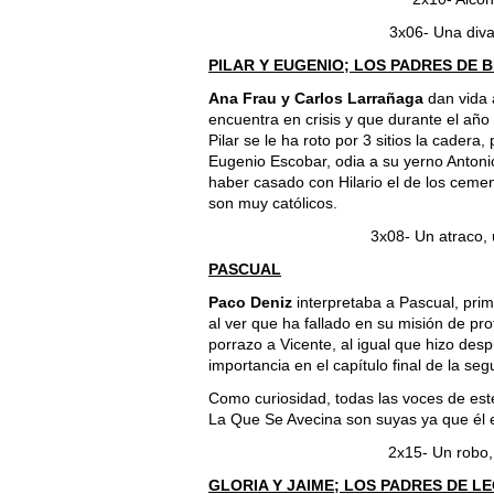
3x06- Una diva
PILAR Y EUGENIO; LOS PADRES DE 
Ana Frau y Carlos Larrañaga
dan vida 
encuentra en crisis y que durante el año 
Pilar se le ha roto por 3 sitios la cader
Eugenio Escobar, odia a su yerno Antonio
haber casado con Hilario el de los cemen
son muy católicos.
3x08- Un atraco, 
PASCUAL
Paco Deniz
interpretaba a Pascual, prim
al ver que ha fallado en su misión de p
porrazo a Vicente, al igual que hizo des
importancia en el capítulo final de la s
Como curiosidad, todas las voces de es
La Que Se Avecina son suyas ya que él e
2x15- Un robo,
GLORIA Y JAIME; LOS PADRES DE L