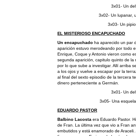
3x01- Un del
3x02- Un lupanar, 
3x03- Un pipio
EL MISTERIOSO ENCAPUCHADO
Un encapuchado
ha aparecido un par d
aparición estuvo merodeando por todo e
Enrique, Coque y Antonio vieron como es
segunda aparición, capitulo quinto de l
por lo que sube a investigar. Allí arrib
a los ojos y vuelve a escapar por la te
al final del sexto episodio de la tercer
dinero perteneciente a Germán.
3x01- Un del
3x05- Una esquela
EDUARDO PASTOR
Balbino Lacosta
era Eduardo Pastor. Hi
de Fran. La última vez que vio a Fran an
embutidos y está enamorado de Araceli. A